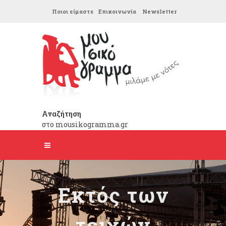
Ποιοι είμαστε
Επικοινωνία
Newsletter
Αναζήτηση
στο mousikogramma.gr
Εκτός των
τειχών