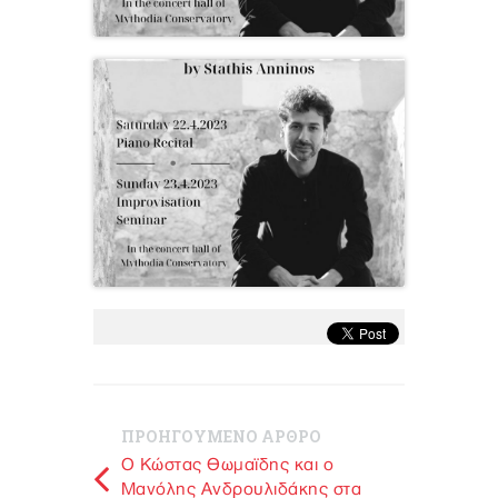
ΠΡΟΗΓΟΥΜΕΝΟ ΑΡΘΡΟ
O Kώστας Θωμαϊδης και ο
Μανόλης Ανδρουλιδάκης στα