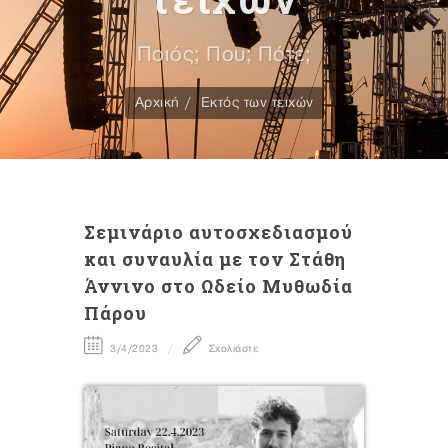
Ποιός; Που; Πότε;
Αρχική
Εκτός των τειχών
Σεμινάριο αυτοσχεδιασμού
και συναυλία με τον Στάθη
Άννινο στο Ωδείο Μυθωδία
Πάρου
3/4/2023
Σχολιάστε