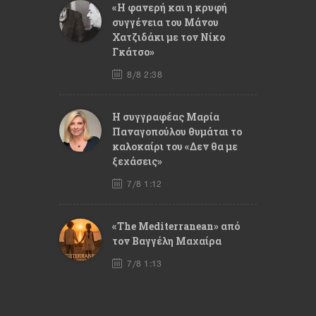
«Η φανερή και η κρυφή
συγγένεια του Μάνου
Χατζιδάκι με τον Νίκο
Γκάτσο»
8/8 2:38
Η συγγραφέας Μαρία
Παναγοπούλου θυμάται το
καλοκαίρι του «Δεν θα με
ξεχάσεις»
7/8 1:12
«The Mediterranean» από
τον Βαγγέλη Μαχαίρα
7/8 1:13