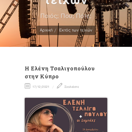
Ποιός; Που; Πότε;
Αρχική
Εκτός των τειχών
H Eλένη Τσαλιγοπούλου
στην Κύπρο
17/12/2021
Σχολιάστε