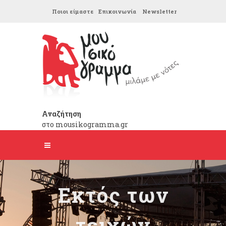
Ποιοι είμαστε
Επικοινωνία
Newsletter
Αναζήτηση
στο mousikogramma.gr
Εκτός των
τειχών