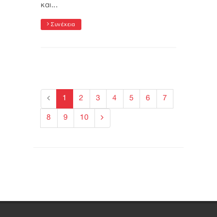
και...
Συνέχεια
1
2
3
4
5
6
7
8
9
10