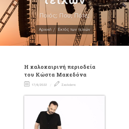
Ποιός; Που; Πότε;
Αρχική
Εκτός των τειχών
H καλοκαιρινή περιοδεία
του Κώστα Μακεδόνα
17/6/2022
Σχολιάστε