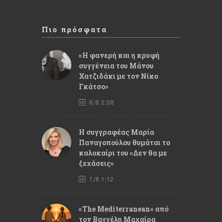
Πιο πρόσφατα
«Η φανερή και η κρυφή
συγγένεια του Μάνου
Χατζιδάκι με τον Νίκο
Γκάτσο»
8/8 2:38
Η συγγραφέας Μαρία
Παναγοπούλου θυμάται το
καλοκαίρι του «Δεν θα με
ξεχάσεις»
7/8 1:12
«The Mediterranean» από
τον Βαγγέλη Μαχαίρα