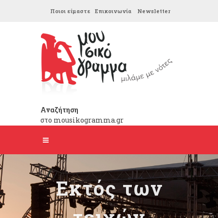
Ποιοι είμαστε
Επικοινωνία
Newsletter
Αναζήτηση
στο mousikogramma.gr
Εκτός των
τειχών