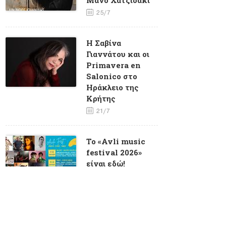
25/7
Η Σαβίνα
Γιαννάτου και οι
Primavera en
Salonico στο
Ηράκλειο της
Κρήτης
21/7
To «Avli music
festival 2026»
είναι εδώ!
6/7
O Κώστας
Λειβαδάς στα