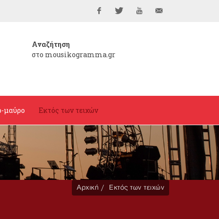
Facebook
Twitter
YouTube
info@mousikogramma
Αναζήτηση
στο mousikogramma.gr
ο-μαύρο
Εκτός των τειχών
Αρχική
Εκτός των τειχών