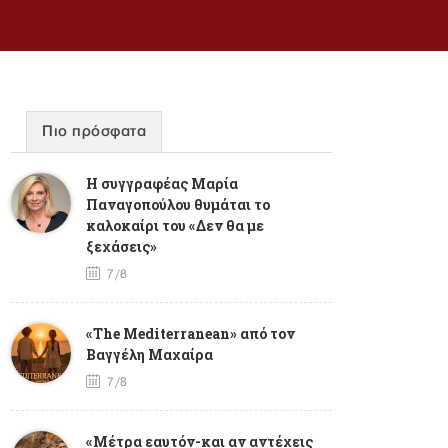
Πιο πρόσφατα
Η συγγραφέας Μαρία
Παναγοπούλου θυμάται το
καλοκαίρι του «Δεν θα με
ξεχάσεις»
7/8
«The Mediterranean» από τον
Βαγγέλη Μαχαίρα
7/8
«Μέτρα εαυτόν-και αν αντέχεις