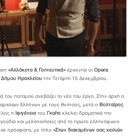
αση
«Αλλόκοτα & Γοητευτικά»
έρχονται οι
Opera
υ Δήμου Ηρακλείου
την Τετάρτη 15 Δεκεμβρίου.
 του ποταμού ανεβάζει το νέο του έργο. Στην αρχή ο
 αρχαίων Ελλήνων με τους θνητούς, μετά ο
Βολταίρος
τέλος η
Ιφιγένεια
του
Γκαίτε
κλείνει δραματικά την
αγούδια και μελοποιήσεις από το πρώτο ελληνόφωνο
σε πρόσφατα, με τίτλο
«Στων διακαμένων σας χειλιών