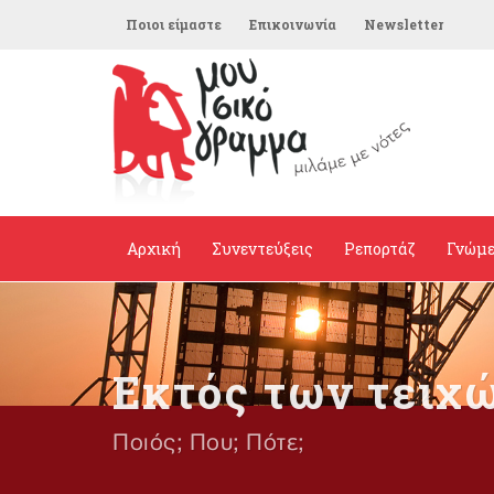
Ποιοι είμαστε
Επικοινωνία
Newsletter
Αρχική
Συνεντεύξεις
Ρεπορτάζ
Γνώμ
Εκτός των τειχ
Ποιός; Που; Πότε;