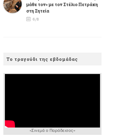
μάθε τον» με τον Στέλιο Πετράκη
στη Σητεία
6/8
Το τραγούδι της εβδομάδας
«Σινεμά ο Παράδεισος»