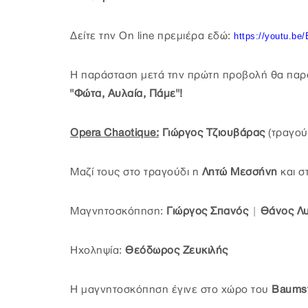
Δείτε την On line πρεμιέρα εδώ:
https://youtu.be
H παράσταση μετά την πρώτη προβολή θα παρα
"Φώτα, Αυλαία, Πάμε"!
Opera Chaotique:
Γιώργος Τζιουβάρας
(τραγού
Μαζί τους στο τραγούδι η
Λητώ Μεσσήνη
και σ
Μαγνητοσκόπηση:
Γιώργος Σπανός
|
Θάνος Λ
Ηχοληψία:
Θεόδωρος Ζευκιλής
Η μαγνητοσκόπηση έγινε στο χώρο του
Baumst