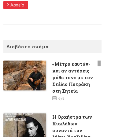
Αρχείο
Διαβάστε ακόμα
«Μέτρα εαυτόν-
και αν αντέχεις
μάθε τον» με τον
Στέλιο Πετράκη
στη Σητεία
6/8
H Oρχήστρα των
Κυκλάδων
συναντά τον
Μάνο Χατζιδάκι