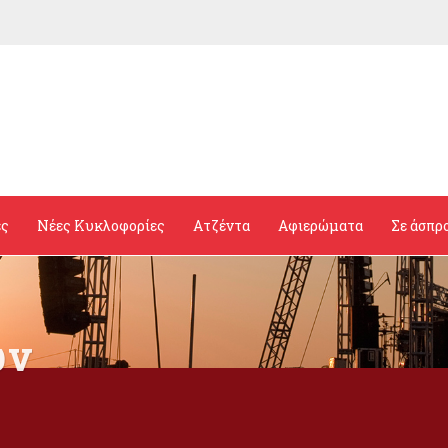
ες
Νέες Κυκλοφορίες
Ατζέντα
Αφιερώματα
Σε άσπρ
ών