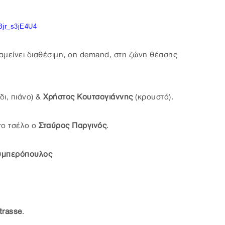
/Bjr_s3jE4U4
μείνει διαθέσιμη, on demand, στη ζώνη θέασης
δι, πιάνο) &
Χρήστος Κουτσογιάννης
(κρουστά).
το τσέλο ο
Σταύρος Παργινός
.
υμπερόπουλος
rasse
.