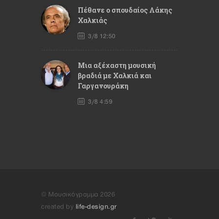
Πέθανε ο σπουδαίος Λάκης
Χαλκιάς
3/8 12:50
Mια αξέχαστη μουσική
βραδιά με Χαλκιά και
Γαργανουράκη
3/8 4:59
© Μουσικόγραμμα 2026
created by
life-design.gr