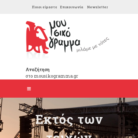
Ποιοι είμαστε
Επικοινωνία
Newsletter
Αναζήτηση
στο mousikogramma.gr
Εκτός των
τειχών