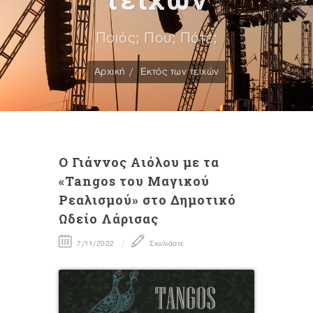
Ποιός; Που; Πότε;
Αρχική
Εκτός των τειχών
Ο Γιάννος Αιόλου με τα
«Tangos του Μαγικού
Ρεαλισμού» στο Δημοτικό
Ωδείο Λάρισας
7/11/2022
Σχολιάστε