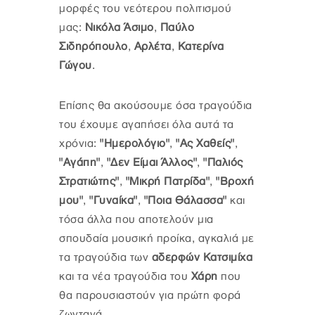
μορφές του νεότερου πολιτισμού
μας:
Νικόλα Άσιμο
,
Παύλο
Σιδηρόπουλο
,
Αρλέτα
,
Κατερίνα
Γώγου
.
Επίσης θα ακούσουμε όσα τραγούδια
του έχουμε αγαπήσει όλα αυτά τα
χρόνια:
"Ημερολόγιο"
,
"Ας Χαθείς"
,
"Αγάπη"
,
"Δεν Είμαι Άλλος"
,
"Παλιός
Στρατιώτης"
,
"Μικρή Πατρίδα"
,
"Βροχή
μου"
,
"Γυναίκα"
,
"Ποια Θάλασσα"
και
τόσα άλλα που αποτελούν μια
σπουδαία μουσική προίκα, αγκαλιά με
τα τραγούδια των
αδερφών Κατσιμίχα
και τα νέα τραγούδια του
Χάρη
που
θα παρουσιαστούν για πρώτη φορά
ζωντανά.