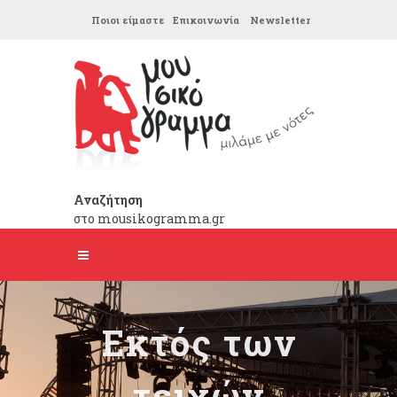
Ποιοι είμαστε
Επικοινωνία
Newsletter
Αναζήτηση
στο mousikogramma.gr
Εκτός των
τειχών