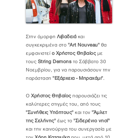
Στην όμορφη
Λιβαδειά
και
συγκεκριμένα στο
"Art Nouveau"
θα
εμφανιστεί
ο Χρήστος Θηβαίος
με
τους
String Demons
το Σάββατο 30
Νοεμβρίου, για να παρουσιάσουν την
παράσταση
"Εξάρχεια - Μπραχάμι"
.
Ο
Χρήστος Θηβαίος
παρουσιάζει τις
καλύτερες στιγμές του, από τους
"Συνήθεις Υπόπτους"
και τον
"Άμλετ
της Σελήνης"
έως το
"Σιδερένιο νησί"
και την καινούργια του συνεργασία με
τον
Χάρη Κατσιμίχα
που, μετά από 10