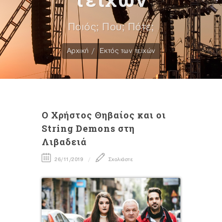
Ποιός; Που; Πότε;
Αρχική
Εκτός των τειχών
O Χρήστος Θηβαίος και οι
String Demons στη
Λιβαδειά
26/11/2019
Σχολιάστε