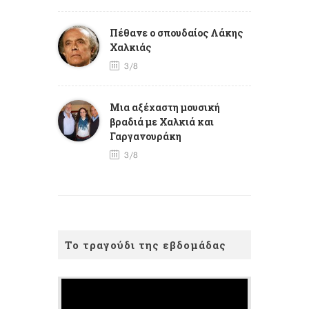
Πέθανε ο σπουδαίος Λάκης
Χαλκιάς
3/8
Mια αξέχαστη μουσική
βραδιά με Χαλκιά και
Γαργανουράκη
3/8
Το τραγούδι της εβδομάδας