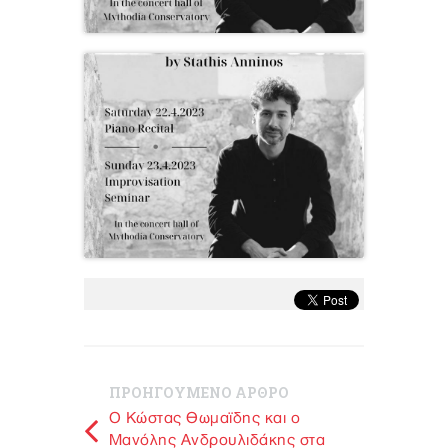
ΠΡΟΗΓΟΥΜΕΝΟ ΑΡΘΡΟ
O Kώστας Θωμαϊδης και ο
Μανόλης Ανδρουλιδάκης στα