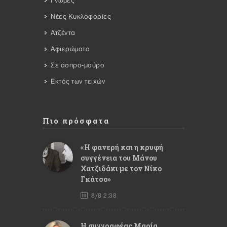
Γνώμες
Νέες Κυκλοφορίες
Ατζέντα
Αφιερώματα
Σε άσπρο-μαύρο
Εκτός των τειχών
Πιο πρόσφατα
«Η φανερή και η κρυφή
συγγένεια του Μάνου
Χατζιδάκι με τον Νίκο
Γκάτσο»
8/8 2:38
Η συγγραφέας Μαρία