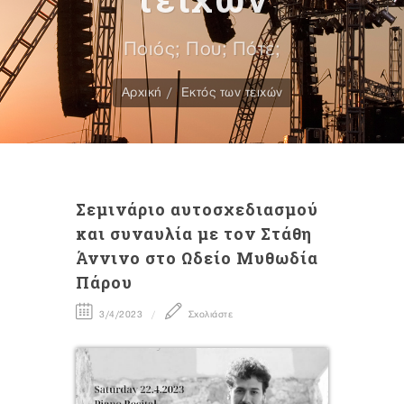
Ποιός; Που; Πότε;
Αρχική
Εκτός των τειχών
Σεμινάριο αυτοσχεδιασμού
και συναυλία με τον Στάθη
Άννινο στο Ωδείο Μυθωδία
Πάρου
3/4/2023
Σχολιάστε