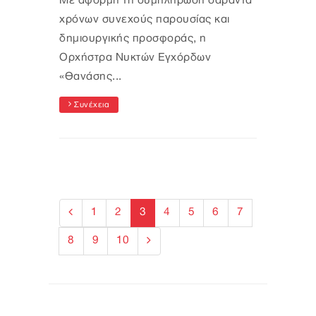
Με αφορμή τη συμπλήρωση σαράντα
χρόνων συνεχούς παρουσίας και
δημιουργικής προσφοράς, η
Ορχήστρα Νυκτών Εγχόρδων
«Θανάσης...
Συνέχεια
1
2
3
4
5
6
7
8
9
10