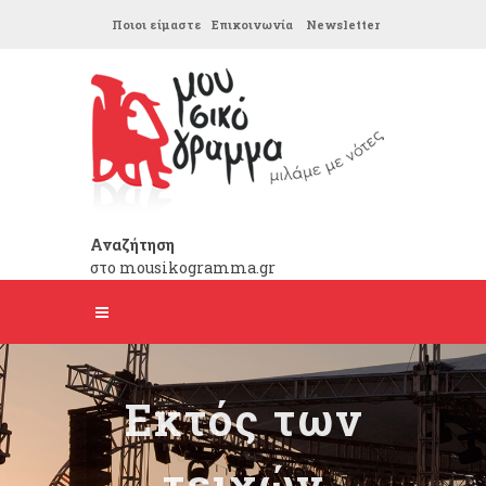
Ποιοι είμαστε
Επικοινωνία
Newsletter
Αναζήτηση
στο mousikogramma.gr
Εκτός των
τειχών