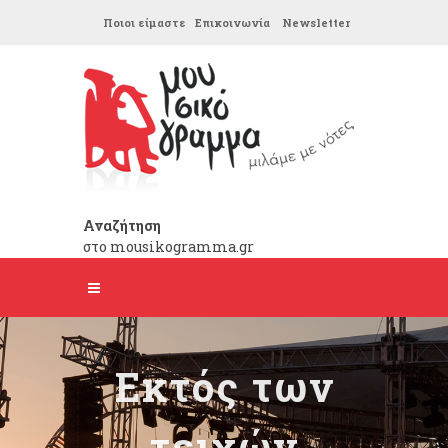
Ποιοι είμαστε
Επικοινωνία
Newsletter
Αναζήτηση
στο mousikogramma.gr
Εκτός των
τειχών