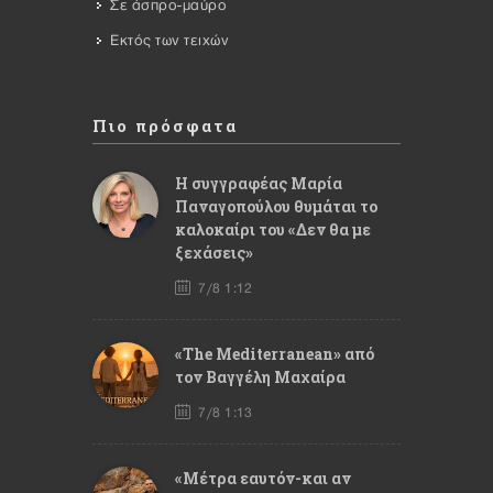
Σε άσπρο-μαύρο
Εκτός των τειχών
Πιο πρόσφατα
Η συγγραφέας Μαρία
Παναγοπούλου θυμάται το
καλοκαίρι του «Δεν θα με
ξεχάσεις»
7/8 1:12
«The Mediterranean» από
τον Βαγγέλη Μαχαίρα
7/8 1:13
«Μέτρα εαυτόν-και αν