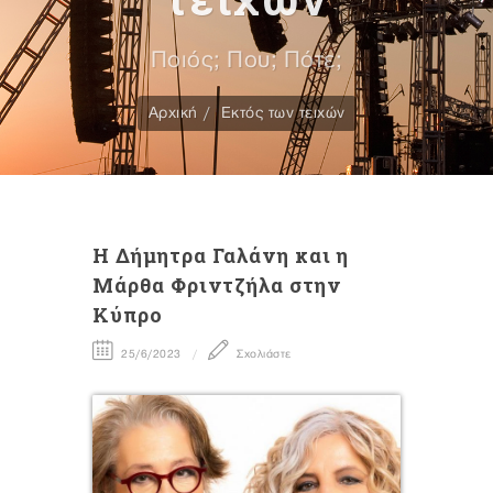
Ποιός; Που; Πότε;
Αρχική
Εκτός των τειχών
H Δήμητρα Γαλάνη και η
Μάρθα Φριντζήλα στην
Κύπρο
25/6/2023
Σχολιάστε