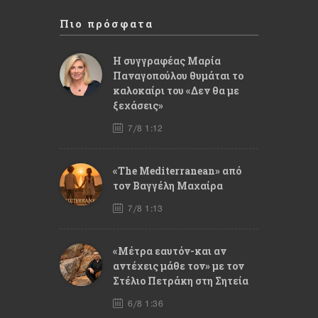
Πιο πρόσφατα
Η συγγραφέας Μαρία
Παναγοπούλου θυμάται το
καλοκαίρι του «Δεν θα με
ξεχάσεις»
7/8 1:12
«The Mediterranean» από
τον Βαγγέλη Μαχαίρα
7/8 1:13
«Μέτρα εαυτόν-και αν
αντέχεις μάθε τον» με τον
Στέλιο Πετράκη στη Σητεία
6/8 1:36