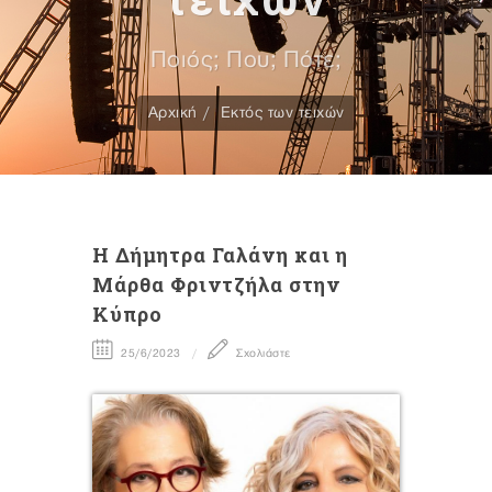
Ποιός; Που; Πότε;
Αρχική
Εκτός των τειχών
H Δήμητρα Γαλάνη και η
Μάρθα Φριντζήλα στην
Κύπρο
25/6/2023
Σχολιάστε