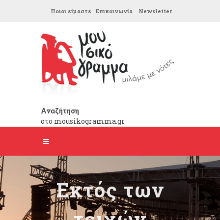
Ποιοι είμαστε
Επικοινωνία
Newsletter
Αναζήτηση
στο mousikogramma.gr
Εκτός των
τειχών