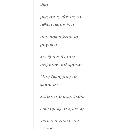
ίδια
μες στης νύχτας τα
άθλια σκουπίδια
που κοιμούνται τα
μυγάκια
και ξυπνούν σαν
πέφτουν παλαμάκια
"Της ζωής μας το
φαρμάκι
κάηκε στο κουταλάκι
εκεί άραζε ο χρόνος
γιατί ο πόνος ήταν
νόμος