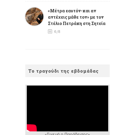
«Μέτρα εαυτόν-και αν
αντέχεις μάθε τον» με τον
Στέλιο Πετράκη στη Σητεία
6/8
Το τραγούδι της εβδομάδας
«Σινεμά ο Παράδεισος»