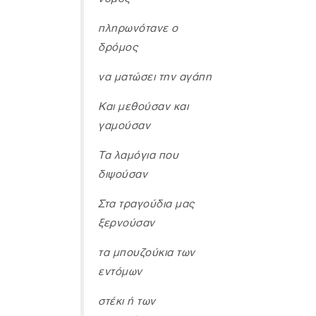
πληρωνότανε ο
δρόμος
να ματώσει την αγάπη
Και μεθούσαν και
γαμούσαν
Τα λαμόγια που
διψούσαν
Στα τραγούδια μας
ξερνούσαν
τα μπουζούκια των
εντόμων
στέκι ή των