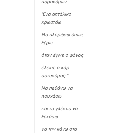
παρανόμων
'Ενα απτάλικο
χρωστάω
Θα πληρώσω όπως
ξέρω
όταν έγινε ο φόνος
έλειπε ο κύρ
αστυνόμος "
Να πεθάνω να
ησυχάσω
και τα γλέντια να
ξεχάσω
να την κάνω στα