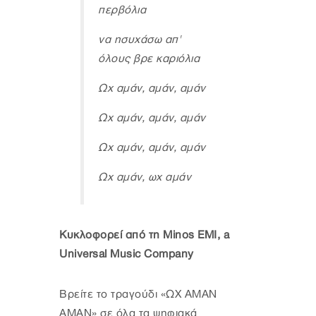
περβόλια
να ησυχάσω απ'
όλους βρε καριόλια
Ωχ αμάν, αμάν, αμάν
Ωχ αμάν, αμάν, αμάν
Ωχ αμάν, αμάν, αμάν
Ωχ αμάν, ωχ αμάν
Κυκλοφορεί από τη Minos EMI, a
Universal Music Company
Βρείτε το τραγούδι «ΩΧ ΑΜΑΝ
ΑΜΑΝ» σε όλα τα ψηφιακά