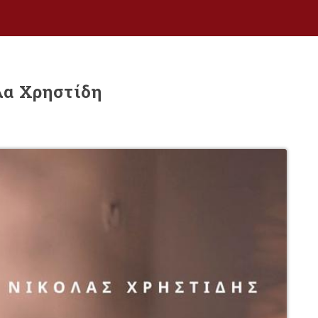
λα Χρηστίδη