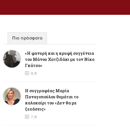
Πιο πρόσφατα
«Η φανερή και η κρυφή συγγένεια
του Μάνου Χατζιδάκι με τον Νίκο
Γκάτσο»
8/8
Η συγγραφέας Μαρία
Παναγοπούλου θυμάται το
καλοκαίρι του «Δεν θα με
ξεχάσεις»
7/8