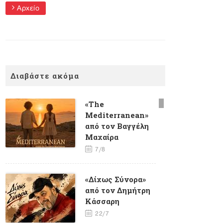
Αρχείο
Διαβάστε ακόμα
«The
Mediterranean»
από τον Βαγγέλη
Μαχαίρα
7/8
«Δίχως Σύνορα»
από τον Δημήτρη
Κάσσαρη
22/7