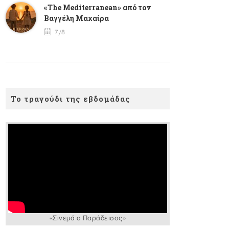
«The Mediterranean» από τον
Βαγγέλη Μαχαίρα
7/8
Το τραγούδι της εβδομάδας
«Σινεμά ο Παράδεισος»