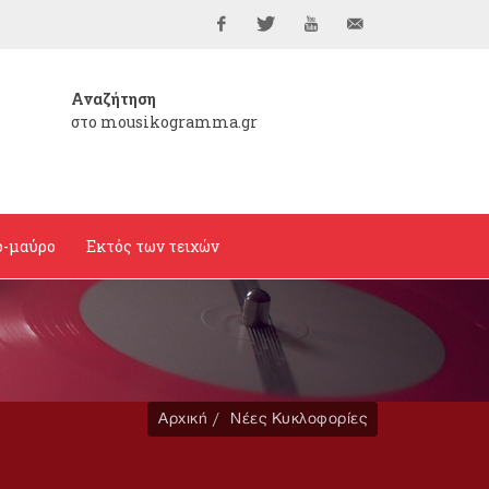
Facebook
Twitter
YouTube
info@mousikogramma
Αναζήτηση
στο mousikogramma.gr
ο-μαύρο
Εκτός των τειχών
Αρχική
Νέες Κυκλοφορίες