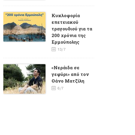
Κυκλοφορία
επετειακού
τραγουδιού για τα
200 χρόνια της
Ερμούπολης
13/7
«Νεράιδα σε
γεφύρι» από τον
Θάνο Ματζίλη
6/7
«Γαλιάντρα» από
την Κλεονίκη
Δεμίρη
30/6