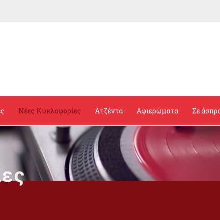
ες
Νέες Κυκλοφορίες
Ατζέντα
Αφιερώματα
Σε άσπρ
ίες