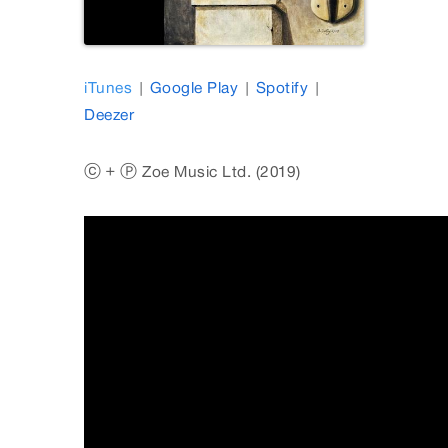
iTunes
|
Google Play
|
Spotify
|
Deezer
ⓒ + Ⓟ Zoe Music Ltd. (2019)