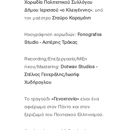
Χορωδία Πολιτιστικού Συλλόγου
Δήμου Ιερισσού «ο Κλειγέννης»
, υπό
τον μαέστρο
Σταύρο Καραμάνη
Ηχογράφηση χορωδιών:
Fonografos
Studio - Αστέρης Τράκας
Recording/Επεξεργασία/Μίξη
ήχου/Mastering:
Dotwav Studios -
Στέλιος Γενεράλης/Ιωσήφ
Χυδήρογλου
Το τραγούδι
«Γενοκτονία»
είναι ένα
αφιέρωμα στον Πόντο και στον
ξεριζωμό του Ποντιακού Ελληνισμού.