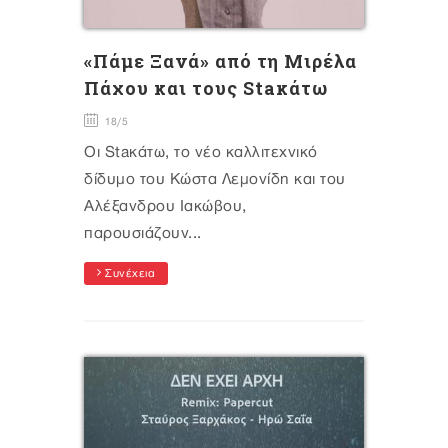
«Πάμε Ξανά» από τη Μιρέλα
Πάχου και τους Staκάτω
18/5
Οι Staκάτω, το νέο καλλιτεχνικό
δίδυμο του Κώστα Λεμονίδη και του
Αλέξανδρου Ιακώβου,
παρουσιάζουν...
Συνέχεια