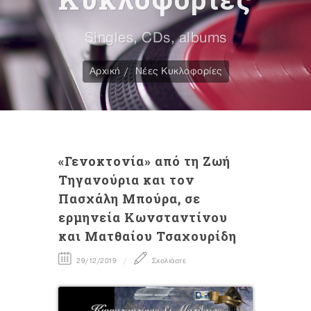
Singles, CDs, albums
Αρχική
Νέες Κυκλοφορίες
«Γενοκτονία» από τη Ζωή
Τηγανούρια και τον
Πασχάλη Μπούρα, σε
ερμηνεία Κωνσταντίνου
και Ματθαίου Τσαχουρίδη
29/12/2019
Σχολιάστε