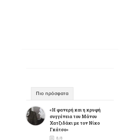
Πιο πρόσφατα
«Η φανερή και η κρυφή
συγγένεια του Μάνου
Χατζιδάκι με τον Νίκο
Γκάτσο»
8/8