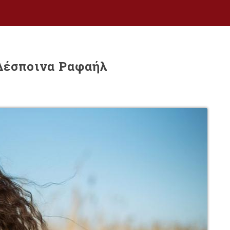
 Δέσποινα Ραφαήλ