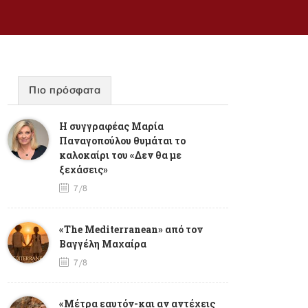
Πιο πρόσφατα
Η συγγραφέας Μαρία
Παναγοπούλου θυμάται το
καλοκαίρι του «Δεν θα με
ξεχάσεις»
7/8
«The Mediterranean» από τον
Βαγγέλη Μαχαίρα
7/8
«Μέτρα εαυτόν-και αν αντέχεις