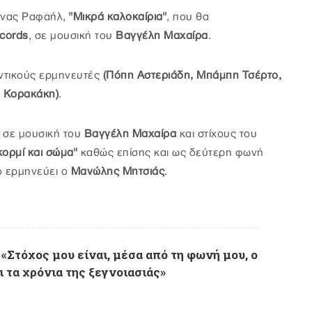
οινας Ραφαήλ,
"Μικρά καλοκαίρια"
, που θα
cords
, σε μουσική του
Βαγγέλη Μαχαίρα
.
ντικούς ερμηνευτές
(Πόπη Αστεριάδη, Μπάμπη Τσέρτο,
 Κορακάκη)
.
, σε μουσική του
Βαγγέλη Μαχαίρα
και στίχους του
ορμί και σώμα"
καθώς επίσης και ως δεύτερη φωνή
ίο ερμηνεύει ο
Μανώλης Μητσιάς
.
«Στόχος μου είναι, μέσα από τη φωνή μου, ο
 τα χρόνια της ξεγνοιασιάς»