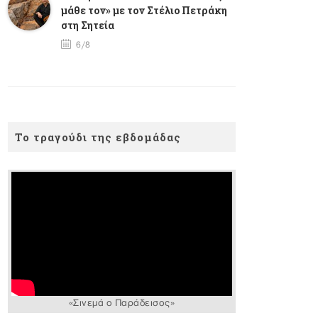
μάθε τον» με τον Στέλιο Πετράκη
στη Σητεία
6/8
Το τραγούδι της εβδομάδας
«Σινεμά ο Παράδεισος»