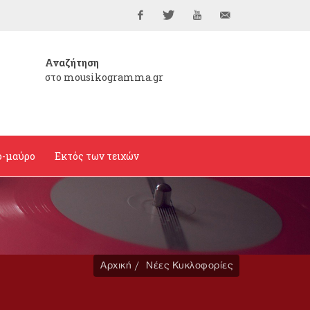
Facebook
Twitter
YouTube
info@mousikogramma
Αναζήτηση
στο mousikogramma.gr
ο-μαύρο
Εκτός των τειχών
Αρχική
Νέες Κυκλοφορίες