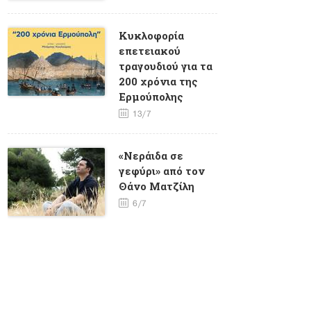
Κυκλοφορία
επετειακού
τραγουδιού για τα
200 χρόνια της
Ερμούπολης
13/7
«Νεράιδα σε
γεφύρι» από τον
Θάνο Ματζίλη
6/7
«Γαλιάντρα» από
την Κλεονίκη
Δεμίρη
30/6