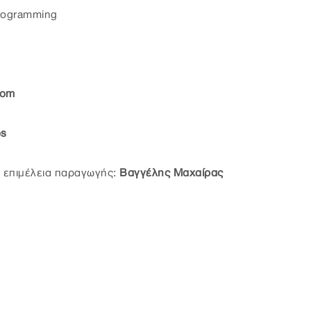
programming
oom
os
αι επιμέλεια παραγωγής:
Βαγγέλης Μαχαίρας