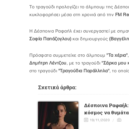
Το τραγούδι προλογίζει το άλμπουμ της Δέσπ
κυκλοφορήσει μέσα στη χρονιά από την
FM Re
Η Δέσποινα Ραφαήλ έχει συνεργαστεί με σημα
Σοφία Παπάζογλου)
και δημιουργούς
(Βαγγέλη
Πρόσφατα συμμετείχε στο άλμπουμ
"Τα χέρια"
Δημήτρη Λέντζου
, με το τραγούδι
"Σάρκα μου κ
στο τραγούδι
"Τραγούδια Παράλληλα"
, το οπο
Σχετικά άρθρα:
Δέσποινα Ραφαήλ: 
κόσμος να θυμάται
19/11/2020