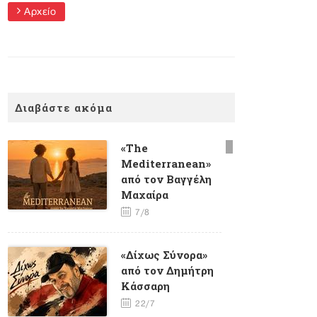
Αρχείο
Διαβάστε ακόμα
«The
Mediterranean»
από τον Βαγγέλη
Μαχαίρα
7/8
«Δίχως Σύνορα»
από τον Δημήτρη
Κάσσαρη
22/7