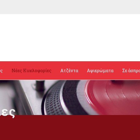
ες
Νέες Κυκλοφορίες
Ατζέντα
Αφιερώματα
Σε άσπρ
ίες