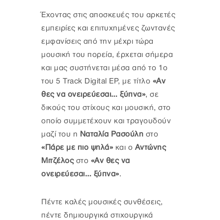
Έχοντας στις αποσκευές του αρκετές
εμπειρίες και επιτυχημένες ζωντανές
εμφανίσεις από την μέχρι τώρα
μουσική του πορεία, έρχεται σήμερα
και μας συστήνεται μέσα από το 1ο
του 5 Track Digital EP, με τίτλο
«Αν
θες να ονειρεύεσαι… ξύπνα»
, σε
δικούς του στίχους και μουσική, στο
οποίο συμμετέχουν και τραγουδούν
μαζί του η
Ναταλία Ρασούλη
στο
«Πάρε με πιο ψηλά»
και ο
Αντώνης
Μιτζέλος
στο
«Αν θες να
ονειρεύεσαι… ξύπνα»
.
Πέντε καλές μουσικές συνθέσεις,
πέντε δημιουργικά στιχουργικά