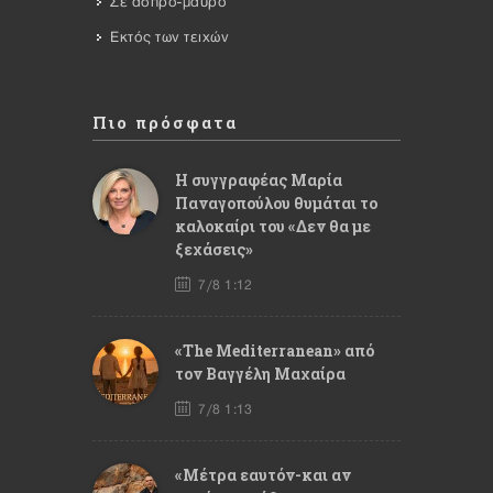
Σε άσπρο-μαύρο
Εκτός των τειχών
Πιο πρόσφατα
Η συγγραφέας Μαρία
Παναγοπούλου θυμάται το
καλοκαίρι του «Δεν θα με
ξεχάσεις»
7/8 1:12
«The Mediterranean» από
τον Βαγγέλη Μαχαίρα
7/8 1:13
«Μέτρα εαυτόν-και αν