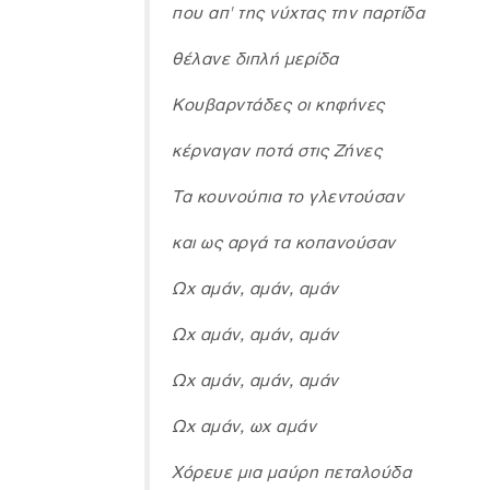
που απ' της νύχτας την παρτίδα
θέλανε διπλή μερίδα
Κουβαρντάδες οι κηφήνες
κέρναγαν ποτά στις Ζήνες
Τα κουνούπια το γλεντούσαν
και ως αργά τα κοπανούσαν
Ωχ αμάν, αμάν, αμάν
Ωχ αμάν, αμάν, αμάν
Ωχ αμάν, αμάν, αμάν
Ωχ αμάν, ωχ αμάν
Χόρευε μια μαύρη πεταλούδα