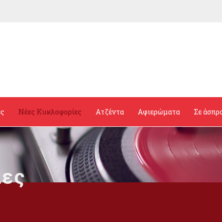
ες
Νέες Κυκλοφορίες
Ατζέντα
Αφιερώματα
Σε άσπρ
ίες