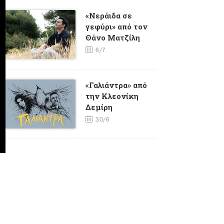
«Νεράιδα σε
γεφύρι» από τον
Θάνο Ματζίλη
6/7
«Γαλιάντρα» από
την Κλεονίκη
Δεμίρη
30/6
«ΦΥΤΙΛΙ» από τον
Γιώργο Καγιαλίκο
και τον Ηλία
Μάστορη
25/6