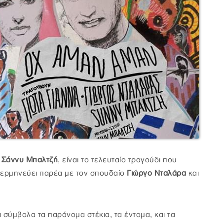
ς
Σάννυ Μπαλτζή
, είναι το τελευταίο τραγούδι που
 ερμηνεύει παρέα με τον σπουδαίο
Γιώργο Νταλάρα
και
 σύμβολα τα παράνομα στέκια, τα έντομα, και τα