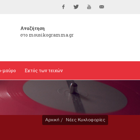
Facebook
Twitter
YouTube
info@mousikogramma
Αναζήτηση
στο mousikogramma.gr
ο-μαύρο
Εκτός των τειχών
Αρχική
Νέες Κυκλοφορίες