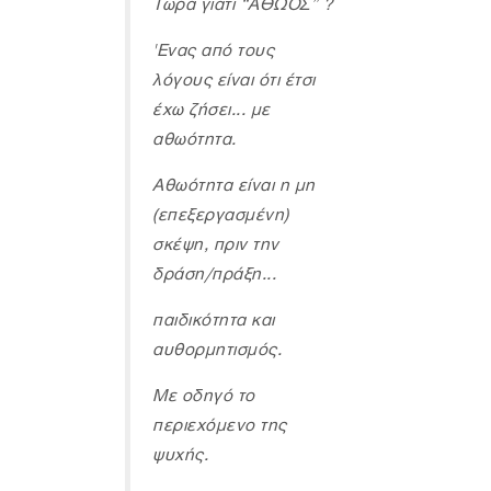
Τώρα γιατί “ΑΘΩΟΣ” ?
'Ενας από τους
λόγους είναι ότι έτσι
έχω ζήσει... µε
αθωότητα.
Αθωότητα είναι η µη
(επεξεργασµένη)
σκέψη, πριν την
δράση/πράξη...
παιδικότητα και
αυθορµητισµός.
Με οδηγό το
περιεχόµενο της
ψυχής.