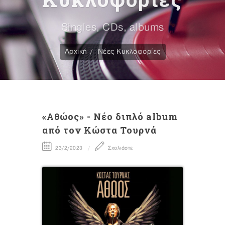
Singles, CDs, albums
Αρχική
Νέες Κυκλοφορίες
«Αθώος» - Νέο διπλό album
από τον Κώστα Τουρνά
23/2/2023
Σχολιάστε