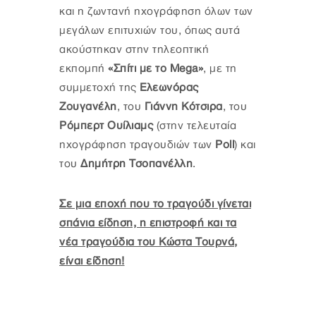
και η ζωντανή ηχογράφηση όλων των
μεγάλων επιτυχιών του, όπως αυτά
ακούστηκαν στην τηλεοπτική
εκπομπή
«Σπίτι με το Mega»
, με τη
συμμετοχή της
Ελεωνόρας
Ζουγανέλη
, του
Γιάννη Κότσιρα
, του
Ρόμπερτ Ουίλιαμς
(στην τελευταία
ηχογράφηση τραγουδιών των
Poll
) και
του
Δημήτρη Τσοπανέλλη
.
Σε μια εποχή που το τραγούδι γίνεται
σπάνια είδηση, η επιστροφή και τα
νέα τραγούδια του Κώστα Τουρνά,
είναι είδηση!