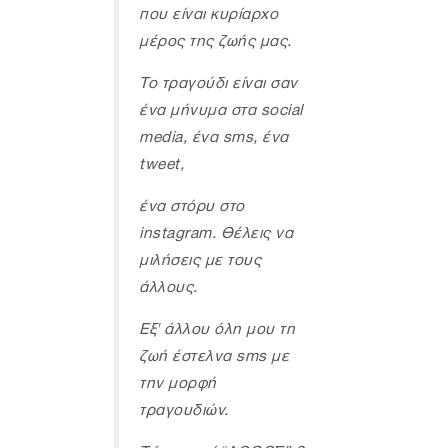
που είναι κυρίαρχο
µέρος της ζωής µας.
Το τραγούδι είναι σαν
ένα µήνυµα στα social
media, ένα sms, ένα
tweet,
ένα στόρυ στο
instagram. Θέλεις να
µιλήσεις µε τους
άλλους.
Εξ' άλλου όλη µου τη
ζωή έστελνα sms µε
την µορφή
τραγουδιών.