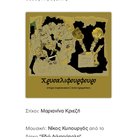
Στίχοι:
Μαριανίνα Κριεζή
Μουσική:
Nίκος Κυπουργός
από το
δίσκο
"Εδώ Λιλιπούπολη"