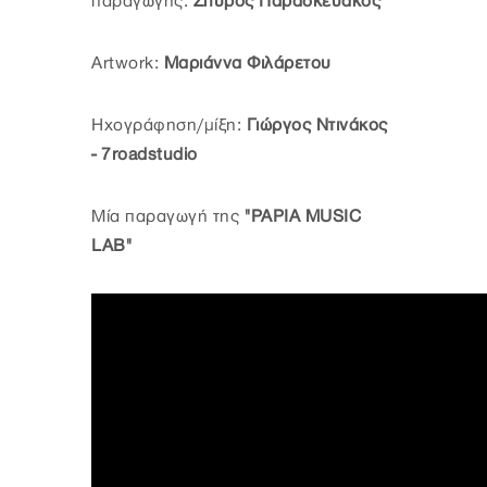
παραγωγής:
Σπύρος Παρασκευάκος
Artwork:
Μαριάννα Φιλάρετου
Ηχογράφηση/μίξη:
Γιώργος Ντινάκος
- 7roadstudio
Μία παραγωγή της
''PAPIA MUSIC
LAB''