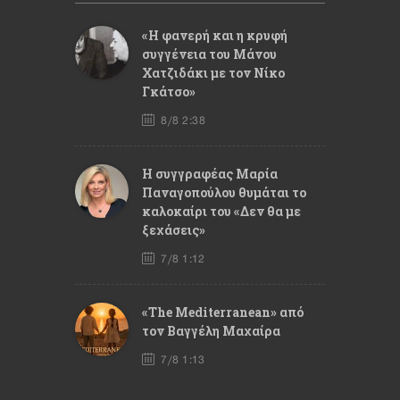
«Η φανερή και η κρυφή
συγγένεια του Μάνου
Χατζιδάκι με τον Νίκο
Γκάτσο»
8/8 2:38
Η συγγραφέας Μαρία
Παναγοπούλου θυμάται το
καλοκαίρι του «Δεν θα με
ξεχάσεις»
7/8 1:12
«The Mediterranean» από
τον Βαγγέλη Μαχαίρα
7/8 1:13