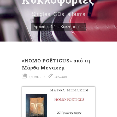
Singles, CDs, albums
Αρχική
Νέες Κυκλοφορίες
«HOMO POËTICUS» από τη
Μάρθα Μεναχέμ
6/3/2022
Σχολιάστε