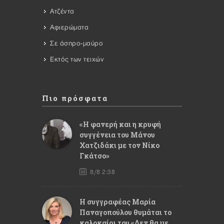
Ατζέντα
Αφιερώματα
Σε άσπρο-μαύρο
Εκτός των τειχών
Πιο πρόσφατα
«Η φανερή και η κρυφή
συγγένεια του Μάνου
Χατζιδάκι με τον Νίκο
Γκάτσο»
8/8 2:38
Η συγγραφέας Μαρία
Παναγοπούλου θυμάται το
καλοκαίρι του «Δεν θα με