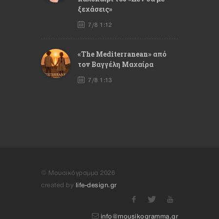
ξεχάσεις»
7/8 1:12
«The Mediterranean» από
τον Βαγγέλη Μαχαίρα
7/8 1:13
© Μουσικόγραμμα 2026
created by
life-design.gr
info@mousikogramma.gr