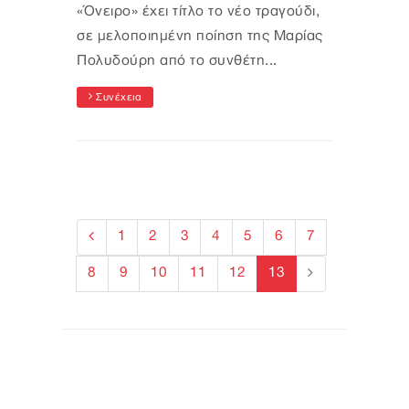
«Όνειρο» έχει τίτλο το νέο τραγούδι,
σε μελοποιημένη ποίηση της Μαρίας
Πολυδούρη από το συνθέτη...
Συνέχεια
1
2
3
4
5
6
7
8
9
10
11
12
13