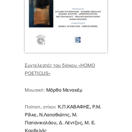
Συντελεστές του δίσκου «HOMO
POETICUS»
Μουσική:
Μάρθα Μεναχέμ
Ποίηση, στίχοι:
Κ.Π.ΚΑΒΑΦΗΣ, Ρ.Μ.
Ρίλκε, Ν.Λαπαθιώτης, Μ.
Παπανικολάου, Δ. Λέντζος, Μ. Ε.
Καρβελάς