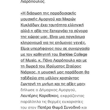
Λιαρόπουλος
.
«Η διάσωση της παραδοσιακής
μουσικής Αμοργού και Μικρών
Κυκλάδων έχει ταυτότητα ελληνική
αλλά η αξία της ξεπερνάει τα σύνορα
της χώρας μας. Είναι μια παγκόσμια
κληρονομιά για τις επόμενες γενιές.
Είμαι υπερήφανος που σε συνεργασία
με τον καθηγητή του Berklee College
of Music, κ. Πάνο Λιαρόπουλο και με
τη δωρεά του Ιδρύματος Σταύρος
Νιάρχος, η μουσική μας παράδοση θα
ταξιδεύει στο μέλλον κρατώντας
ζωντανή τη μνήμη και τις αξίες μας»
δήλωσε ο Δήμαρχος Αμοργού,
Λευτέρης Καραΐσκος
, εκφράζοντας
παράλληλα τις θερμές ευχαριστίες
του στον
Πατέρα Θωμά Συνοδινό
και