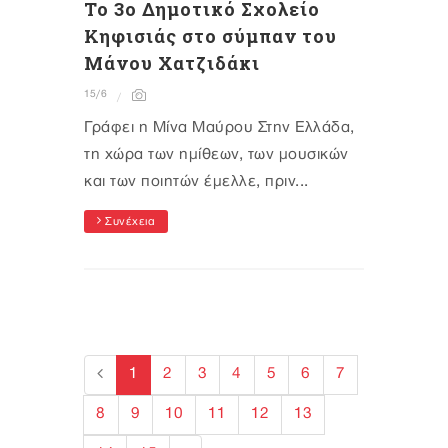
Το 3ο Δημοτικό Σχολείο
Κηφισιάς στο σύμπαν του
Μάνου Χατζιδάκι
15/6
Γράφει η Μίνα Μαύρου Στην Ελλάδα,
τη χώρα των ημίθεων, των μουσικών
και των ποιητών έμελλε, πριν...
Συνέχεια
1
2
3
4
5
6
7
8
9
10
11
12
13