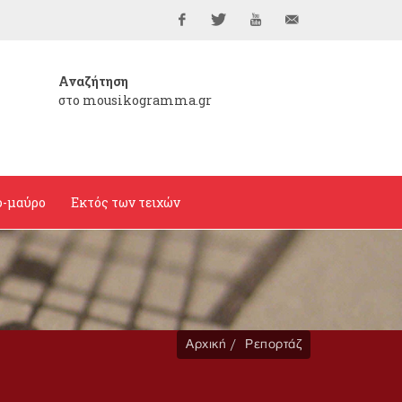
Facebook
Twitter
YouTube
info@mousikogramma
Αναζήτηση
στο mousikogramma.gr
ο-μαύρο
Εκτός των τειχών
Αρχική
Ρεπορτάζ