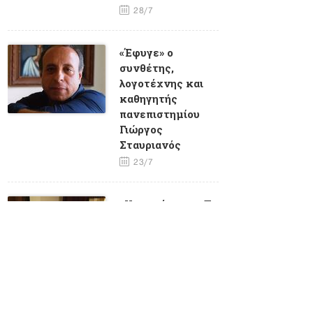
28/7
«Έφυγε» ο
συνθέτης,
λογοτέχνης και
καθηγητής
πανεπιστημίου
Γιώργος
Σταυριανός
23/7
«Υποσχέσεις» - Το
τελευταίο
τραγούδι που
ηχογράφησε η
Μαίρη Λίντα
23/7