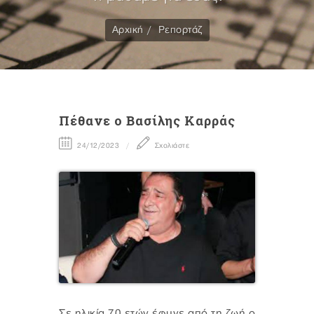
Αρχική
Ρεπορτάζ
Πέθανε ο Βασίλης Καρράς
24/12/2023
Σχολιάστε
Σε ηλικία 70 ετών έφυγε από τη ζωή ο