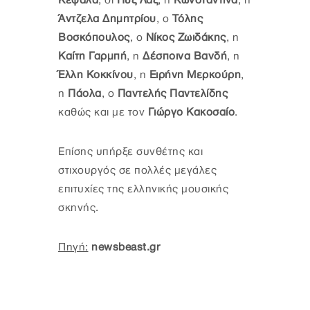
Κεφάλα
, οι
Πυξ Λαξ
, η
Κωνσταντίνα
, η
Άντζελα Δημητρίου
, ο
Τόλης
Βοσκόπουλος
, ο
Νίκος Ζωιδάκης
, η
Καίτη Γαρμπή
, η
Δέσποινα Βανδή
, η
Έλλη Κοκκίνου
, η
Ειρήνη Μερκούρη
,
η
Πάολα
, ο
Παντελής Παντελίδης
καθώς και με τον
Γιώργο Κακοσαίο
.
Επίσης υπήρξε συνθέτης και
στιχουργός σε πολλές μεγάλες
επιτυχίες της ελληνικής μουσικής
σκηνής.
Πηγή:
newsbeast.gr