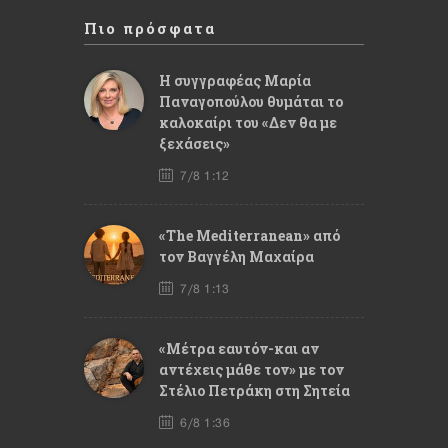
Πιο πρόσφατα
Η συγγραφέας Μαρία
Παναγοπούλου θυμάται το
καλοκαίρι του «Δεν θα με
ξεχάσεις»
7/8 1:12
«The Mediterranean» από
τον Βαγγέλη Μαχαίρα
7/8 1:13
«Μέτρα εαυτόν-και αν
αντέχεις μάθε τον» με τον
Στέλιο Πετράκη στη Σητεία
6/8 1:36