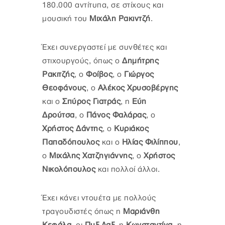
180.000 αντίτυπα, σε στίχους και
μουσική του
Μιχάλη Ρακιντζή
.
Έχει συνεργαστεί με συνθέτες και
στιχουργούς, όπως ο
Δημήτρης
Ρακιτζής
, ο
Φοίβος
, ο
Γιώργος
Θεοφάνους
, ο
Αλέκος Χρυσοβέργης
και ο
Σπύρος Γιατράς
, η
Εύη
Δρούτσα
, ο
Πάνος Φαλάρας
, ο
Χρήστος Δάντης
, ο
Κυριάκος
Παπαδόπουλος
και ο
Ηλίας Φιλίππου
,
ο
Μιχάλης Χατζηγιάννης
, ο
Χρήστος
Νικολόπουλος
και πολλοί άλλοι.
Έχει κάνει ντουέτα με πολλούς
τραγουδιστές όπως η
Μαριάνθη