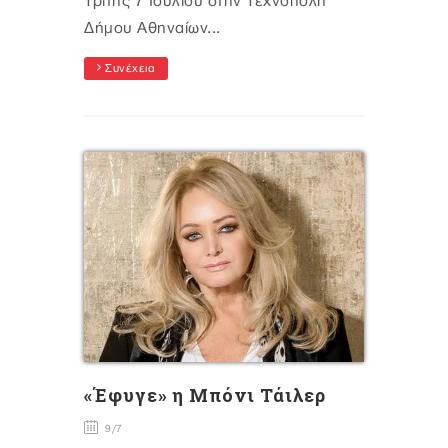
Τρίτης 7 Ιουλίου στην Τεχνόπολη
Δήμου Αθηναίων...
Συνέχεια
«Έφυγε» η Μπόνι Τάιλερ
9/7