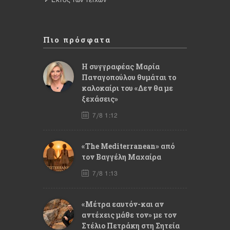
Πιο πρόσφατα
Η συγγραφέας Μαρία
Παναγοπούλου θυμάται το
καλοκαίρι του «Δεν θα με
ξεχάσεις»
7/8 1:12
«The Mediterranean» από
τον Βαγγέλη Μαχαίρα
7/8 1:13
«Μέτρα εαυτόν-και αν
αντέχεις μάθε τον» με τον
Στέλιο Πετράκη στη Σητεία