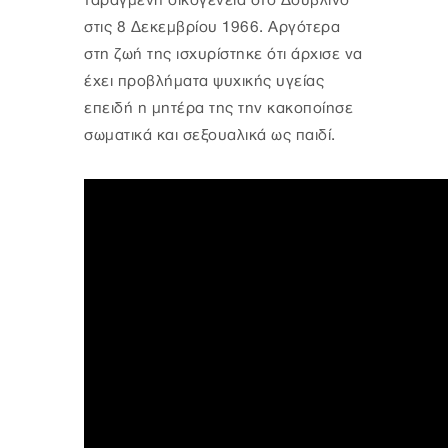
ταραγμένη οικογένεια στο Δουβλίνο
στις 8 Δεκεμβρίου 1966. Αργότερα
στη ζωή της ισχυρίστηκε ότι άρχισε να
έχει προβλήματα ψυχικής υγείας
επειδή η μητέρα της την κακοποίησε
σωματικά και σεξουαλικά ως παιδί.