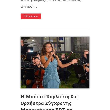
Βίντεο:...
Συνέχεια
Η Μπέττυ Χαρλαύτη & η
Ορχήστρα Σύγχρονης
Μουσικής της ΕΡΤ σε