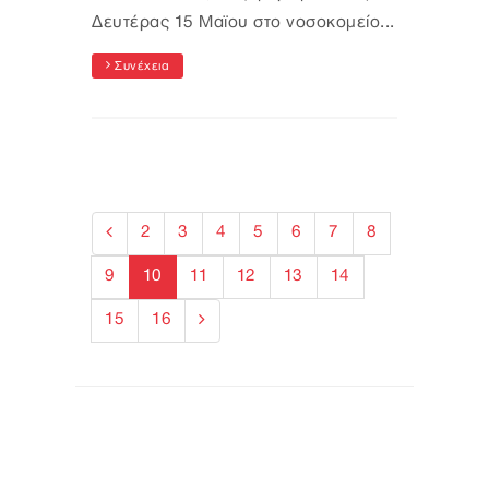
Δευτέρας 15 Μαϊου στο νοσοκομείο...
Συνέχεια
2
3
4
5
6
7
8
9
10
11
12
13
14
15
16