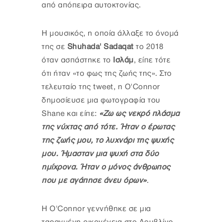
από απόπειρα αυτοκτονίας.
Η μουσικός, η οποία άλλαξε το όνομά
της σε
Shuhada' Sadaqat
το 2018
όταν ασπάστηκε το
Ισλάμ
, είπε τότε
ότι ήταν «το φως της ζωής της». Στο
τελευταίο της tweet, η O'Connor
δημοσίευσε μια φωτογραφία του
Shane και είπε:
«Ζω ως νεκρό πλάσμα
της νύχτας από τότε. Ήταν ο έρωτας
της ζωής μου, το λυχνάρι της ψυχής
μου. Ήμασταν μια ψυχή στα δύο
ημίχρονα. Ήταν ο μόνος άνθρωπος
που με αγάπησε άνευ όρων»
.
Η O'Connor γεννήθηκε σε μια