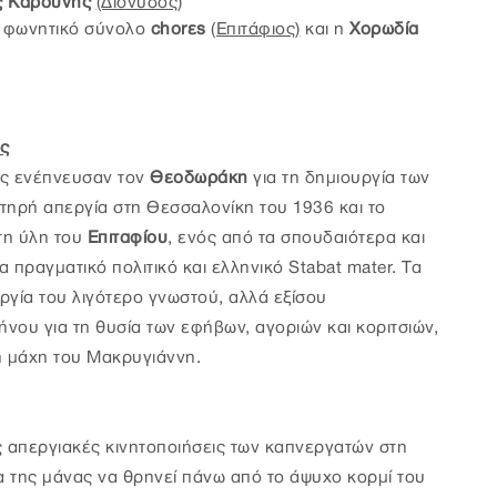
ς Καρούνης
(Διόνυσος
)
 φωνητικό σύνολο
chorεs
(Επιτάφιος)
και η
Χορωδία
ας
ίας ενέπνευσαν τον
Θεοδωράκη
για τη δημιουργία των
τηρή απεργία στη Θεσσαλονίκη του 1936 και το
η ύλη του
Επιταφίου
, ενός από τα σπουδαιότερα και
 πραγματικό πολιτικό και ελληνικό Stabat mater. Τα
υργία του λιγότερο γνωστού, αλλά εξίσου
ήνου για τη θυσία των εφήβων, αγοριών και κοριτσιών,
η μάχη του Μακρυγιάννη.
ς απεργιακές κινητοποιήσεις των καπνεργατών στη
 της μάνας να θρηνεί πάνω από το άψυχο κορμί του