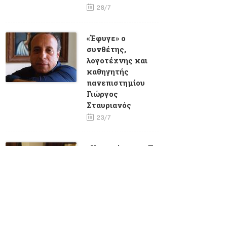
28/7
«Έφυγε» ο
συνθέτης,
λογοτέχνης και
καθηγητής
πανεπιστημίου
Γιώργος
Σταυριανός
23/7
«Υποσχέσεις» - Το
τελευταίο
τραγούδι που
ηχογράφησε η
Μαίρη Λίντα
23/7