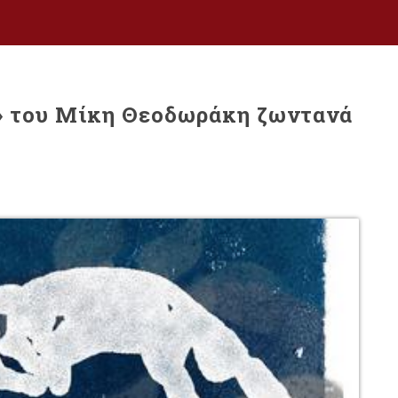
ς» του Μίκη Θεοδωράκη ζωντανά