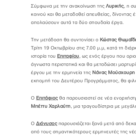
Σύμφωνα με την ανακοίνωση της
Λυρικής
, η σ
κοινού και θα μεταδοθεί απευθείας, δίνοντας έ
απολαύσουν αυτά τα δύο σπουδαία έργα.
Την μετάδοση θα συντονίσει ο
Κώστας Θωμαΐδ
Τρίτη 19 Οκτωβρίου στις 7.00 μ.μ, κατά τη διάρ
ιστορία του
Επιταφίου
, ως ενός έργου που ορι
άγνωστα περιστατικά και θα μεταδώσει μαρτυρί
έργου με την ερμηνεία της
Νάνας Μούσχουρη
εκπομπή του Δευτέρου Προγράμματος, θα φιλο
Ο
Επιτάφιος
θα παρουσιαστεί σε νέα ενορχήσ
Μπέττυ Χαρλαύτη
, μια τραγουδίστρια με μεγάλ
Ο
Διόνυσος
παρουσιάζεται ξανά μετά από δεκ
από τους σημαντικότερους ερμηνευτές της νέα