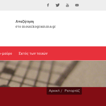
Facebook
Twitter
YouTube
info@mousikogramma
Αναζήτηση
στο mousikogramma.gr
ο-μαύρο
Εκτός των τειχών
Αρχική
Ρεπορτάζ