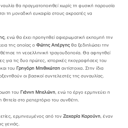
υναυλία θα πραγματοποιηθεί χωρίς τη φυσική παρουσία
τσι τη μοναδική ευκαιρία στους ακροατές να
ης
, ενώ θα έχει προηγηθεί αφιερωματική εκπομπή την
κεια της οποίας ο
Φώτης Απέργης
θα ξεδιπλώσει την
οθέτησε τη νεοελληνική τραγουδοποιία. Θα αφηγηθεί
ες για τις δυο πρώτες, ιστορικές ηχογραφήσεις του
και του
Γρηγόρη Μπιθικώτση
αντίστοιχα. Στην ίδια
ξενηθούν οι βασικοί συντελεστές της συναυλίας.
τρωση του
Γιάννη Μπελώνη
, ενώ το έργο ερμηνεύει η
η θητεία στο ρεπερτόριο του συνθέτη.
αετίες, ερμηνευμένος από τον
Ζαχαρία Καρούνη
, έναν
ς γενιάς.