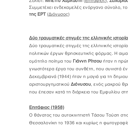
Σολίστ:
Μπέττυ Χαρλαύτη
(Επιτάφιος)
,
Ζαχαρία
Συμμετέχει ενδεκαμελές ενόργανο σύνολο, το
της ΕΡΤ
(Διόνυσος)
Δύο τραυματικές στιγμές της ελληνικής ιστορί
Δύο τραυματικές στιγμές της ελληνικής ιστορ
πολιτικών έργων θρησκευτικής φόρμας. Η αιμα
ομότιτλο ποίημα του
Γιάννη Ρίτσου
ήταν η πρώτ
γνωστότερα έργα του συνθέτη, που συνιστά ένα
Δεκεμβριανά (1944) ήταν η μαγιά για τη δημιο
αριστουργηματικού
Διόνυσου
, ενός μακρού θρ
που έπεσαν κατά τη διάρκεια του Εμφυλίου στ
Επιτάφιος (1958)
Ο θάνατος του αυτοκινητιστή Τάσου Τούση στι
Θεσσαλονίκη το 1936 και κυρίως η φωτογραφία