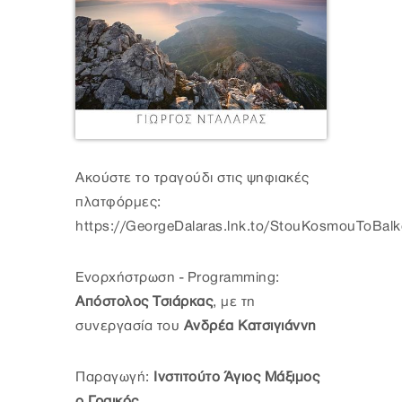
Ακούστε το τραγούδι στις ψηφιακές
πλατφόρμες:
https://GeorgeDalaras.lnk.to/StouKosmouToBal
Ενορχήστρωση - Programming:
Απόστολος Τσιάρκας
, με τη
συνεργασία του
Ανδρέα Κατσιγιάννη
Παραγωγή:
Ινστιτούτο Άγιος Μάξιμος
ο Γραικός