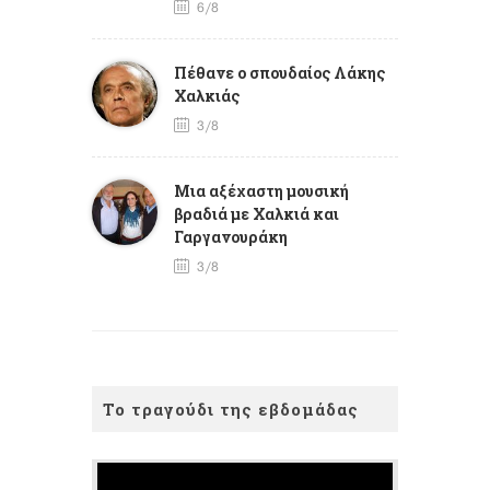
6/8
Πέθανε ο σπουδαίος Λάκης
Χαλκιάς
3/8
Mια αξέχαστη μουσική
βραδιά με Χαλκιά και
Γαργανουράκη
3/8
Το τραγούδι της εβδομάδας