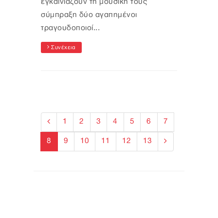
εγκαινιάζουν τη μουσική τους
σύμπραξη δύο αγαπημένοι
τραγουδοποιοί...
Συνέχεια
1
2
3
4
5
6
7
8
9
10
11
12
13