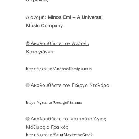
Διανομή:
Minos Emi – A Universal
Music Company
🌐 Ακολουθήστε τον Ανδρέα
Κατσιγιάννη:
https
://
geni
.
us
/
AndreasKatsigiannis
🌐 Ακολουθήστε τον Γιώργο Νταλάρα:
https
://
geni
.
us
/
GeorgeNtalaras
🌐 Ακολουθήστε το Ινστιτούτο Άγιος
Μάξιμος ο Γραικός:
https
://
geni
.
us
/
SaintMaximtheGreek