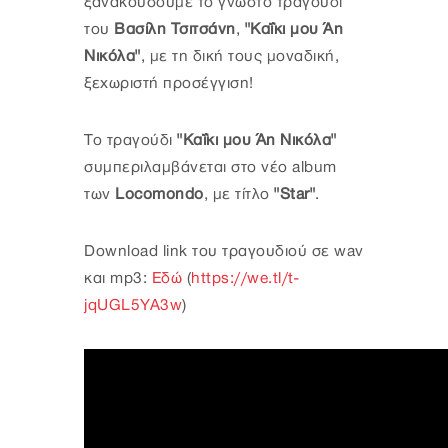
ξανακούσουμε το γνωστό τραγούδι
του
Βασίλη Τσιτσάνη
,
"Καΐκι μου Άη
Νικόλα"
, με τη δική τους μοναδική,
ξεχωριστή προσέγγιση!
Το τραγούδι
"Καΐκι μου Άη Νικόλα"
συμπεριλαμβάνεται στο νέο album
των
Locomondo
, με τίτλο
"Star"
.
Download link του τραγουδιού σε wav
και mp3:
Εδώ
(
https://we.tl/t-
jqUGL5YA3w
)