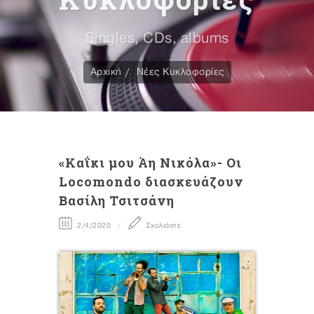
Singles, CDs, albums
Αρχική
Νέες Κυκλοφορίες
«Καΐκι μου Άη Νικόλα»- Οι
Locomondo διασκευάζουν
Βασίλη Τσιτσάνη
2/4/2020
Σχολιάστε