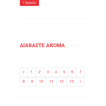
Αρχείο
ΔΙΑΒΑΣΤΕ ΑΚΟΜΑ
1
2
3
4
5
6
7
8
9
10
11
12
13