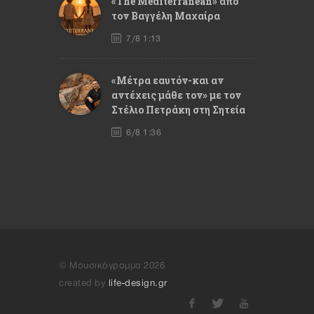
«The Mediterranean» από
τον Βαγγέλη Μαχαίρα
7/8 1:13
«Μέτρα εαυτόν-και αν
αντέχεις μάθε τον» με τον
Στέλιο Πετράκη στη Σητεία
6/8 1:36
© Μουσικόγραμμα 2026
created by
life-design.gr