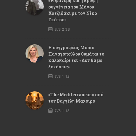
«Η φανερή και η κρυφή
συγγένεια του Μάνου
Χατζιδάκι με τον Νίκο
Γκάτσο»
8/8 2:38
Η συγγραφέας Μαρία
Παναγοπούλου θυμάται το
καλοκαίρι του «Δεν θα με
ξεχάσεις»
7/8 1:12
«The Mediterranean» από
τον Βαγγέλη Μαχαίρα
7/8 1:13