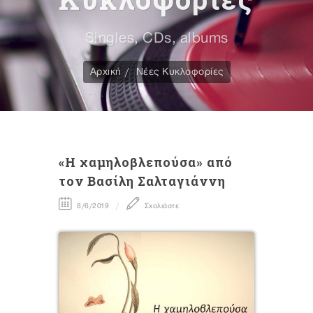
Singles, CDs, albums
Αρχική
Νέες Κυκλοφορίες
«H χαμηλοβλεπούσα» από
τον Βασίλη Σαλταγιάννη
8/6/2019
Σχολιάστε