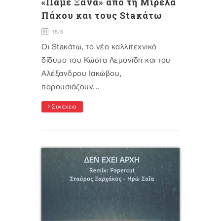
«Πάμε Ξανά» από τη Μιρέλα
Πάχου και τους Staκάτω
18/5
Οι Staκάτω, το νέο καλλιτεχνικό
δίδυμο του Κώστα Λεμονίδη και του
Αλέξανδρου Ιακώβου,
παρουσιάζουν...
Συνέχεια