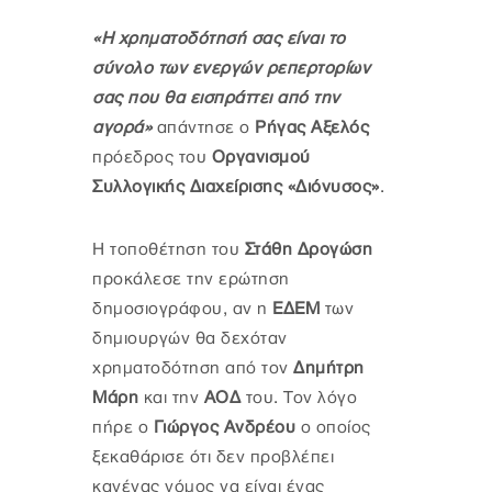
«Η χρηματοδότησή σας είναι το
σύνολο των ενεργών ρεπερτορίων
σας που θα εισπράττει από την
αγορά»
απάντησε ο
Ρήγας Αξελός
πρόεδρος του
Οργανισμού
Συλλογικής Διαχείρισης «Διόνυσος»
.
Η τοποθέτηση του
Στάθη Δρογώση
προκάλεσε την ερώτηση
δημοσιογράφου, αν η
ΕΔΕΜ
των
δημιουργών θα δεχόταν
χρηματοδότηση από τον
Δημήτρη
Μάρη
και την
ΑΟΔ
του. Τον λόγο
πήρε ο
Γιώργος Ανδρέου
ο οποίος
ξεκαθάρισε ότι δεν προβλέπει
κανένας νόμος να είναι ένας