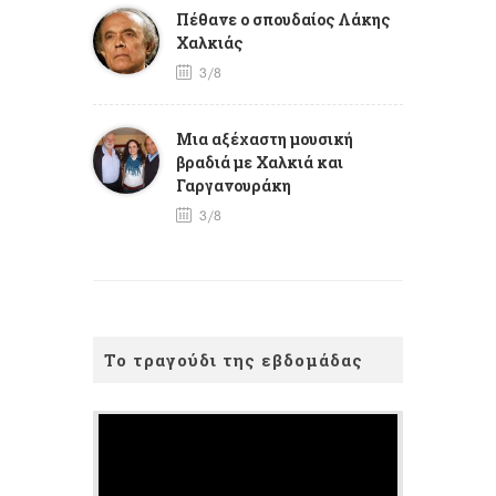
Πέθανε ο σπουδαίος Λάκης
Χαλκιάς
3/8
Mια αξέχαστη μουσική
βραδιά με Χαλκιά και
Γαργανουράκη
3/8
Το τραγούδι της εβδομάδας