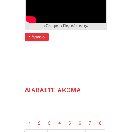
«Σινεμά ο Παράδεισος»
Αρχείο
ΔΙΑΒΑΣΤΕ ΑΚΟΜΑ
2
3
4
5
6
7
8