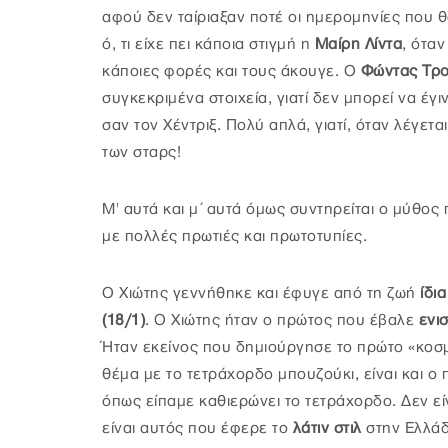
αφού δεν ταίριαξαν ποτέ οι ημερομηνίες που θ
ό, τι είχε πει κάποια στιγμή η
Μαίρη Λίντα
,
όταν
κάποιες φορές και τους άκουγε. Ο
Φώντας Τρ
συγκεκριμένα στοιχεία, γιατί δεν μπορεί να έγ
σαν τον Χέντριξ. Πολύ απλά, γιατί, όταν λέγετα
των σταρς!
Μ' αυτά και μ΄ αυτά όμως συντηρείται ο μύθος
με πολλές πρωτιές και πρωτοτυπίες.
Ο Χιώτης γεννήθηκε και έφυγε από τη ζωή
ίδι
(18/1)
. Ο Χιώτης ήταν ο πρώτος που έβαλε
ενι
Ήταν εκείνος που δημιούργησε το πρώτο «κοσ
θέμα με το τετράχορδο μπουζούκι, είναι και ο
όπως είπαμε καθιερώνει το τετράχορδο. Δεν εί
είναι αυτός που έφερε το
λάτιν στιλ
στην Ελλάδ