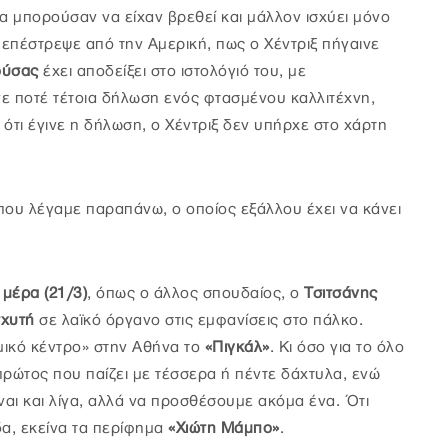
α μπορούσαν να είχαν βρεθεί και μάλλον ισχύει μόνο
 επέστρεψε από την Αμερική, πως ο Χέντριξ πήγαινε
ούσας
έχει αποδείξει στο ιστολόγιό του, με
ινε ποτέ τέτοια δήλωση ενός φτασμένου καλλιτέχνη,
ι ότι έγινε η δήλωση, ο Χέντριξ δεν υπήρχε στο χάρτη
 που λέγαμε παραπάνω, ο οποίος εξάλλου έχει να κάνει
α μέρα (21/3)
, όπως ο άλλος σπουδαίος, ο
Τσιτσάνης
σχυτή
σε λαϊκό όργανο στις εμφανίσεις στο πάλκο.
μικό κέντρο» στην Αθήνα το
«Πιγκάλ»
. Κι όσο για το όλο
 πρώτος που παίζει με τέσσερα ή πέντε δάχτυλα, ενώ
ναι και λίγα, αλλά να προσθέσουμε ακόμα ένα. Ότι
α, εκείνα τα περίφημα
«Χιώτη Μάμπο»
.