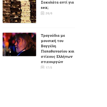
Σοκολάτα αντί για
sex;
26/6
Τραγούδια με
μουσική του
Βαγγέλη
Παπαθανασίου και
στίχους Eλλήνων
στιχουργών
17/5
Φλέρυ
Νταντωνάκη -
Ένα σπάνιο
ταλέντο με πολλά
τραύματα