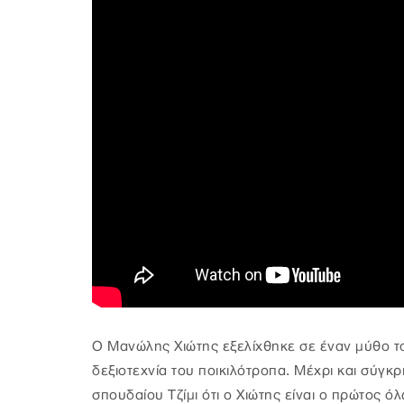
Ο Μανώλης Χιώτης εξελίχθηκε σε έναν μύθο τ
δεξιοτεχνία του ποικιλότροπα. Μέχρι και σύγκρ
σπουδαίου Τζίμι ότι ο Χιώτης είναι ο πρώτος όλ