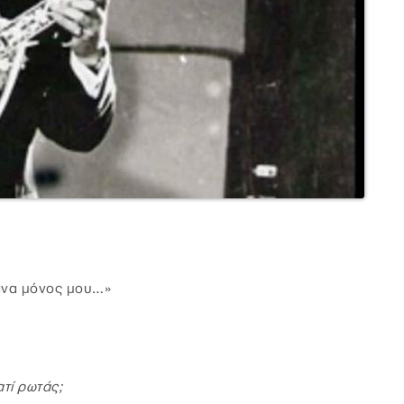
κανα μόνος μου…»
ατί ρωτάς;