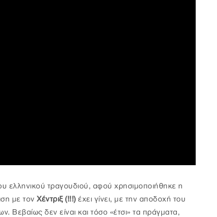
ου ελληνικού τραγουδιού, αφού χρησιμοποιήθηκε η
ιση με τον
Χέντριξ (!!!)
έχει γίνει, με την αποδοχή του
ων. Βεβαίως δεν είναι και τόσο «έτσι» τα πράγματα,