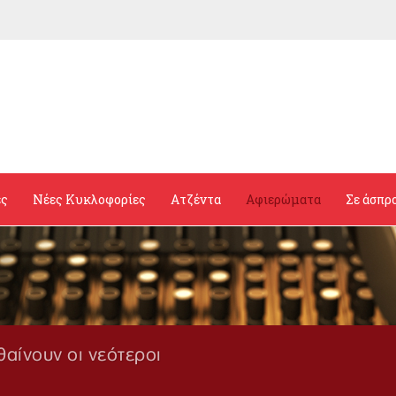
ες
Νέες Κυκλοφορίες
Ατζέντα
Αφιερώματα
Σε άσπρ
θαίνουν οι νεότεροι