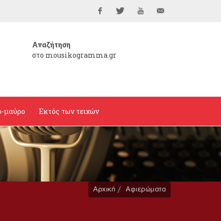
Facebook
Twitter
YouTube
info@mousikogramma
Αναζήτηση
στο mousikogramma.gr
ο-μαύρο
Εκτός των τειχών
Αρχική
Αφιερώματα