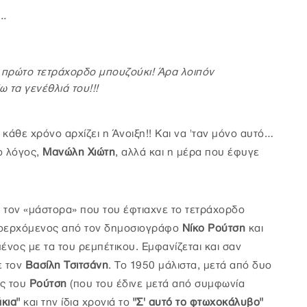
..
 πρώτο τετράχορδο μπουζούκι! Άρα λοιπόν
 τα γενέθλιά του!!!
 κάθε χρόνο αρχίζει η Άνοιξη!! Και να 'ταν μόνο αυτό…
 ο λόγος,
Μανώλη Χιώτη
, αλλά και η μέρα που έφυγε
ε τον «μάστορα» που του έφτιαχνε το τετράχορδο
προερχόμενος από τον δημοσιογράφο
Νίκο Ρούτση
και
ένος με τα του ρεμπέτικου. Εμφανίζεται και σαν
ε τον
Βασίλη Τσιτσάνη
. Το 1950 μάλιστα, μετά από δυο
ς του
Ρούτση
(που του έδινε μετά από συμφωνία
άκια"
και την ίδια χρονιά το
"Σ' αυτό το φτωχοκάλυβο"