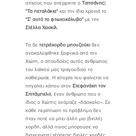
στίχους που απέρριπτε ο
Τσιτσάνης
)
"Τα πεταλάκια"
και την ίδια χρονιά το
"Σ' αυτό το φτωχοκάλυβο"
με την
Στέλλα Χασκίλ
.
Το δε
τετράχορδο μπουζούκι
δεν
ανακαλύφθηκε ξαφνικά από τον
Χιώτη, ο σπουδαίος αυτός άνθρωπος
του λαϊκού μας τραγουδιού το
καθιέρωσε. Η ιστορία του φαίνεται να
πηγαίνει κάπου στον
Στεφανάκη τον
Σπιτάμπελο
, έναν άνθρωπο που ο
ίδιος ο Χιώτης ονόμαζε «δάσκαλο». Σε
κάθε περίπτωση το πρόβλημα δεν
ήταν ποτέ να μπει άλλη μια (διπλή)
χορδή, αλλά ποιος μπορούσε να
διαχειριστεί τέσσερις διπλές χορδές