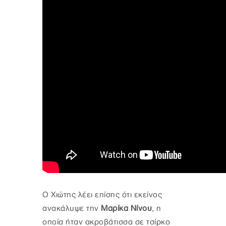
Ο Χιώτης λέει επίσης ότι εκείνος
ανακάλυψε την
Μαρίκα Νίνου
, η
οποία ήταν ακροβάτισσα σε τσίρκο