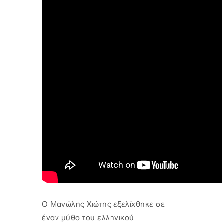
Ο Μανώλης Χιώτης εξελίχθηκε σε
έναν μύθο του ελληνικού