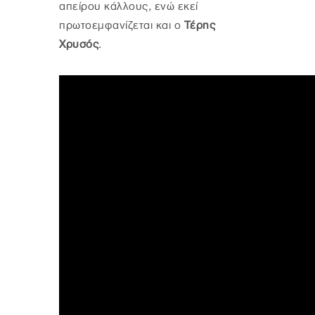
απείρου κάλλους, ενώ εκεί
πρωτοεμφανίζεται και ο
Τέρης
Χρυσός
.