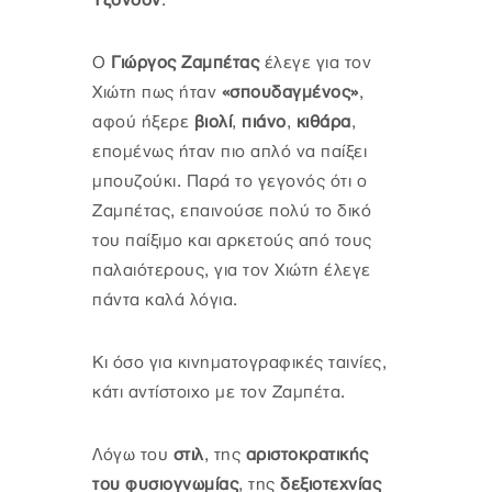
Τζόνσον
.
Ο
Γιώργος Ζαμπέτας
έλεγε για τον
Χιώτη πως ήταν
«σπουδαγμένος»
,
αφού ήξερε
βιολί
,
πιάνο
,
κιθάρα
,
επομένως ήταν πιο απλό να παίξει
μπουζούκι. Παρά το γεγονός ότι ο
Ζαμπέτας, επαινούσε πολύ το δικό
του παίξιμο και αρκετούς από τους
παλαιότερους, για τον Χιώτη έλεγε
πάντα καλά λόγια.
Κι όσο για κινηματογραφικές ταινίες,
κάτι αντίστοιχο με τον Ζαμπέτα.
Λόγω του
στιλ
, της
αριστοκρατικής
του φυσιογνωμίας
, της
δεξιοτεχνίας