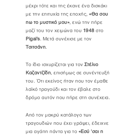
μέχρι τότε και της έκανε ένα δισκάκι
με την επιτυχία της εποχής,
«Θα σου
πω το μυστικό μου»
, ενώ την πήρε
μαζί του τον χειμώνα του
1948
στο
Pigal's
. Μετά συνέχισε με τον
Τσιτσάνη
.
Το ίδιο ισχυρίζεται για τον
Στέλιο
Καζαντζίδη
, επισήμως σε συνέντευξή
του. Ότι εκείνος ήταν που τον έμαθε
λαϊκό τραγούδι και τον έβαλε στο
δρόμο αυτόν που πήρε στη συνέχεια.
Από τον μακρύ κατάλογο των
τραγουδιών που έχει γράψει, έδειχνε
μια αγάπη πάντα για το
«Εσύ 'σαι η