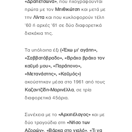
«Δραπετσώνα»
, που ηχογραφούνται
πρώτα με τον
Μπιθικώτση
και μετά με
την
Λίντα
και που κυκλοφορούν τέλη
'60 ή αρχές '61 σε δύο διαφορετικά
δισκάκια της.
Τα υπόλοιπα έξι
(«Έχω μι' αγάπη»,
«Σαββατόβραδο», «Βράχο βράχο τον
καϋμό μου», «Παράπονο»,
«Μετανάστης», «Καϋμός»)
ακούστηκαν μέσα στο 1961 από τους
Καζαντζίδη-Μαρινέλλα
, σε τρία
διαφορετικά 45άρια.
Συνέχεια με το
«Αρχιπέλαγος»
και με
δύο τραγούδια στη
«Νήσο των
Αζορών»
,
«Βάρκα στο γιαλό»
,
«Τι να