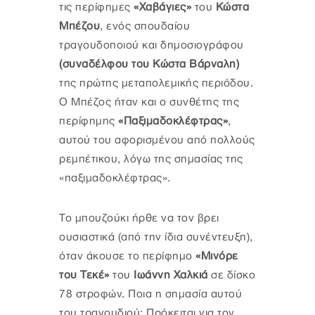
τις περίφημες
«Χαβάγιες»
του
Κώστα
Μπέζου
, ενός σπουδαίου
τραγουδοποιού και δημοσιογράφου
(συναδέλφου του Κώστα Βάρναλη)
της πρώτης μεταπολεμικής περιόδου.
Ο Μπέζος ήταν και ο συνθέτης της
περίφημης
«Παξιμαδοκλέφτρας»
,
αυτού του αφορισμένου από πολλούς
ρεμπέτικου, λόγω της σημασίας της
«παξιμαδοκλέφτρας».
Το μπουζούκι ήρθε να τον βρει
ουσιαστικά (από την ίδια συνέντευξη),
όταν άκουσε το περίφημο
«Μινόρε
του Τεκέ»
του
Ιωάννη Χαλκιά
σε δίσκο
78 στροφών. Ποια η σημασία αυτού
του τραγουδιού; Πρόκειται για τον