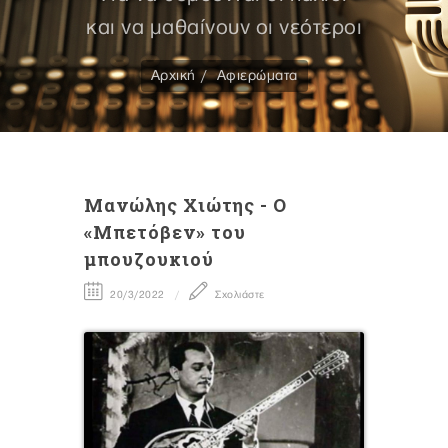
και να μαθαίνουν οι νεότεροι
Αρχική
Αφιερώματα
Mανώλης Χιώτης - Ο
«Μπετόβεν» του
μπουζουκιού
20/3/2022
Σχολιάστε