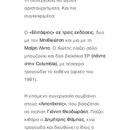
τη συνεργασία θα βγουν
αριστουργήματα. Και πιο
συγκεκριμένα:
Ο
«Επιτάφιος» σε τρεις εκδόσεις
, δυο
με τον
Μπιθικώτση
και μια με τη
Μαίρη Λίντα
. Ο Χιώτης παίζει σόλο
μπουζούκι και δύο δισκάκια EP
(πάντα
στην Columbia)
, με τέσσερα
τραγούδια το καθένα (αρχές του
1961).
Η επόμενη συνεργασία συμβαίνει
στους
«Λιποτάκτες»
, που βασιζόταν
σε ποίηση
Γιάννη Θεοδωράκη
. Παίζει
κιθάρα ο
Δημήτρης Φάμπας
, ενώ
τραγουδά και διευθύνει ο ίδιος ο