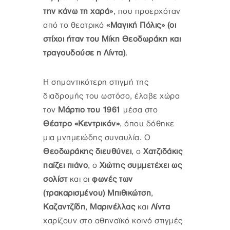
την κάνω τη χαρά»
, που προερχόταν
από το θεατρικό
«Μαγική Πόλις» (οι
στίχοι ήταν του Μίκη Θεοδωράκη και
τραγουδούσε η Λίντα)
.
Η σημαντικότερη στιγμή της
διαδρομής του ωστόσο, έλαβε χώρα
τον
Μάρτιο του 1961
μέσα στο
Θέατρο «Κεντρικόν»
, όπου δόθηκε
μια μνημειώδης συναυλία. Ο
Θεοδωράκης διευθύνει
, ο
Χατζιδάκις
παίζει πιάνο
, ο
Χιώτης συμμετέχει ως
σολίστ
και οι
φωνές των
(τρακαρισμένου) Μπιθικώτση
,
Καζαντζίδη
,
Μαρινέλλας
και
Λίντα
χαρίζουν στο αθηναϊκό κοινό στιγμές