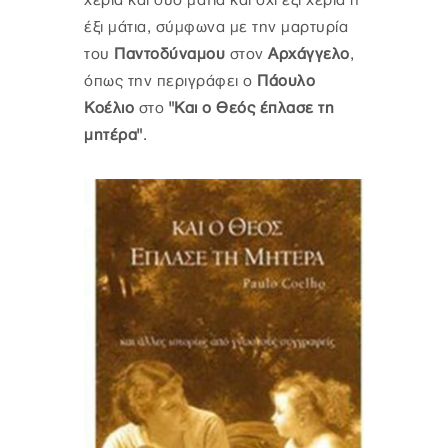
χέρια και δυο μάτια και όχι έξι χέρια ή
έξι μάτια, σύμφωνα με την μαρτυρία
του
Παντοδύναμου
στον
Αρχάγγελο
,
όπως την περιγράφει ο
Πάουλο
Κοέλιο
στο
"Και ο Θεός έπλασε τη
μητέρα"
.