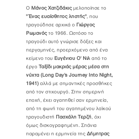
Ο
Μάνος Χατζιδάκις
μελοποίησε το
"Ένας ευαίσθητος ληστής"
, που
τραγούδησε αρχικά ο
Γιώργος
Ρωμανός
το 1966. Ωστόσο το
τραγούδι αυτό γνώρισε δόξες και
περγαμηνές, προερχόμενο από ένα
κείμενο του
Ευγένιου Ο' Νιλ
από το
έργο
Ταξίδι μακριάς μέρας μέσα στη
νύχτα (Long Day's Journey Into Night,
1941)
αλλά με σημαντικές προσθήκες
από τον στιχουργό. Στην σημερινή
εποχή, έχει αγαπηθεί σαν ερμηνεία,
από τη φωνή του αγαπημένου λαϊκού
τραγουδιστή
Πασχάλη Τερζή
, όχι
όμως δισκογραφημένη. Σπάνια
παραμένει η ερμηνεία της
Δήμητρας