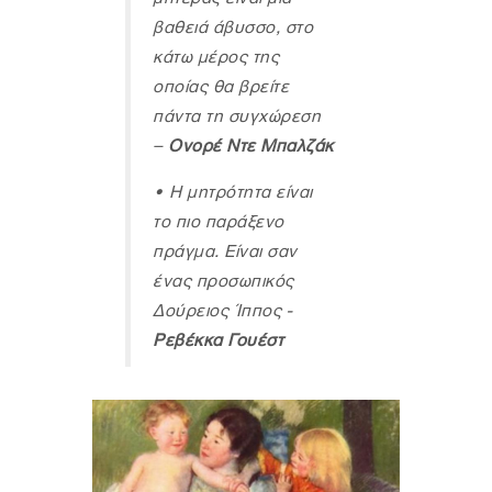
βαθειά άβυσσο, στο
κάτω μέρος της
οποίας θα βρείτε
πάντα τη συγχώρεση
–
Ονορέ Ντε Μπαλζάκ
•
Η μητρότητα είναι
το πιο παράξενο
πράγμα. Είναι σαν
ένας προσωπικός
Δούρειος Ίππος -
Ρεβέκκα Γουέστ