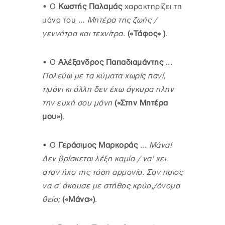
•
Ο
Κωστής Παλαμάς
χαρακτηρίζει τη
μάνα του …
Μητέρα της ζωής /
γεννήτρα και τεχνίτρα.
(«Τάφος» )
.
•
Ο
Αλέξανδρος Παπαδιαμάντης
...
Παλεύω με τα κύματα χωρίς πανί,
τιμόνι κι άλλη δεν έχω άγκυρα πλην
την ευχή σου μόνη
(«Στην Μητέρα
μου»)
.
•
Ο
Γεράσιμος Μαρκοράς
...
Μάνα!
Δεν βρίσκεται λέξη καμία / να' χει
στον ήχο της τόση αρμονία. Σαν ποιος
να σ' άκουσε με στήθος κρύο,/όνομα
θείο;
(«Μάνα»)
.