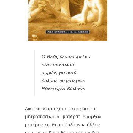
Ο Θεός δεν μπορεί να
είναι πανταχού
παρών, για αυτό
έπλασε τις μητέρες.
Ράντγιαρντ Κίπλινγκ
Δικαίως γιορτάζεται εκτός από τη
μητρότητα
και η
"μητέρα"
. Υπήρξαν
μητέρες και θα υπάρξουν κι άλλες
που, με το ίδιο σθένος και την ίδια