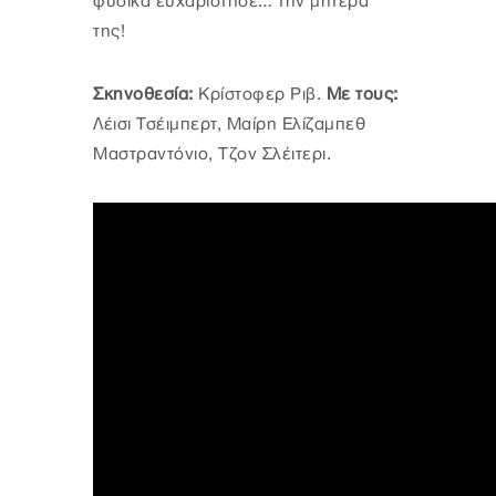
φυσικά ευχαρίστησε… την μητέρα
της!
Σκηνοθεσία:
Κρίστοφερ Ριβ.
Με τους:
Λέισι Τσέιμπερτ, Μαίρη Ελίζαμπεθ
Μαστραντόνιο, Τζον Σλέιτερι.