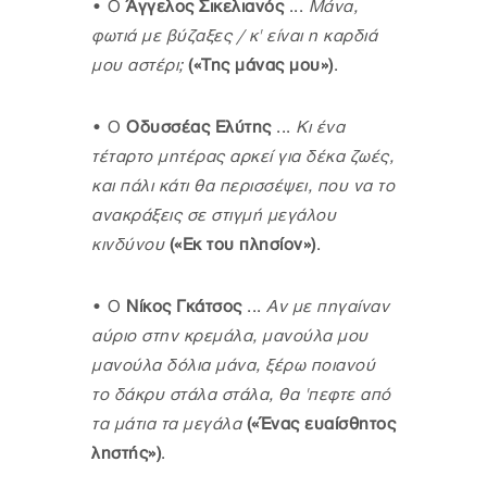
•
Ο
Άγγελος Σικελιανός
...
Μάνα,
φωτιά με βύζαξες / κ' είναι η καρδιά
μου αστέρι;
(«Της μάνας μου»)
.
•
Ο
Οδυσσέας Ελύτης
...
Κι ένα
τέταρτο μητέρας αρκεί για δέκα ζωές,
και πάλι κάτι θα περισσέψει, που να το
ανακράξεις σε στιγμή μεγάλου
κινδύνου
(«Εκ του πλησίον»)
.
•
Ο
Νίκος Γκάτσος
...
Αν με πηγαίναν
αύριο στην κρεμάλα, μανούλα μου
μανούλα δόλια μάνα, ξέρω ποιανού
το δάκρυ στάλα στάλα, θα 'πεφτε από
τα μάτια τα μεγάλα
(
«
Ένας ευαίσθητος
ληστής
»
)
.