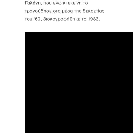
Γαλάνη
, που ενώ κι εκείνη το
τραγούδησε στα μέσα της δεκαετίας
του '60, δισκογραφήθηκε το 1983.