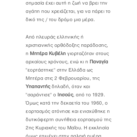
σημασία έχει αυτή η ζωή να βρει την
αγάπη που χρειάζεται, για να πάρει το
δικό της / του δρόμο μια μέρα.
Από πλευράς ελληνικής ή
χριστιανικής ορθόδοξης παράδοσης,
η
Μητέρα Κυβέλη
γιορταζόταν στους
αρχαίους χρόνους, ενώ κι η
Παναγία
"εορτάστηκε" στην Ελλάδα ως
Μητέρα στις 2 Φεβρουαρίου, της
Υπαπαντής
δηλαδή, όταν και
"σαράντισε" ο
Ιησούς
, από το 1929.
Όμως κατά την δεκαετία του 1960, ο
εορτασμός ατόνησε και ενισχύθηκε η
δυτικόφερτη συνήθεια εορτασμού της
2ης Κυριακής του Μαΐου. Η εκκλησία
όμως επιμένει στην παλαιά ημέρα