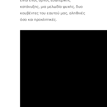
είναι ένας ύμνος εσωτερικής
κατάνυξης, μια μελωδία ψυχής, δυο
κουβέντες του εαυτού μας, αληθινές
όσο και προκλητικές.