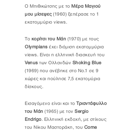
Ο Μπιθικώτσης με το
Μέρα Μαγιού
μου μίσεψες
(1960) ξεπέρασε το 1
εκατομμύριο views.
Το
κορίτσι του Μάη
(1970) με τους
Olympians
έχει διόμιση εκατομμύρια
views. Είναι η ελληνική διασκευή του
Venus
των Ολλανδών
Shoking Blue
(1969) που ανέβηκε στο Νο.1 σε 9
χώρες και πούλησε 7,5 εκατομύρια
δίσκους.
Εισαγόμενο είναι και το
Τριαντάφυλλο
του Μάη
(1965) με τον
Sergio
Endrigo
. Ελληνική εκδοχή, με στίχους
του Νίκου Μαστοράκη, του
Come