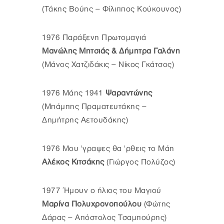
(Τάκης Βούης – Φίλιππος Κούκουνος)
1976 Παράξενη Πρωτομαγιά
Μανώλης Μητσιάς & Δήμητρα Γαλάνη
(Μάνος Χατζιδάκις – Νίκος Γκάτσος)
1976 Μάης 1941
Ψαραντώνης
(Μπάμπης Πραματευτάκης –
Δημήτρης Αετουδάκης)
1976 Μου 'γραψες θα 'ρθεις το Μάη
Αλέκος Κιτσάκης
(Γιώργος Πολύζος)
1977 Ήμουν ο ήλιος του Μαγιού
Μαρίνα Πολυχρονοπούλου
(Φώτης
Δάρας – Απόστολος Τσαμπούρης)