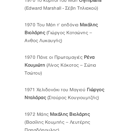
1970 Το κορίτσι του Μάη
Olympians
(Edward Marshall - Σέβη Τηλιακού)
1970 Του Μάη τ' αηδόνια
Μιχάλης
Βιολάρης
(Γιώργος Κοτσώνης –
Ανθος Λυκαυγής)
1970 Πάνε οι Πρωτομαγιές
Ρένα
Κουμιώτη
(Λίνος Κόκοτος – Σώτια
Τσώτου)
1971 Χελιδονάκι του Μαγιού
Γιώργος
Νταλάρας
(Σταύρος Κουγιουμτζής)
1972 Μάης
Μιχάλης Βιολάρης
(Βασίλης Κουμπής – Λευτέρης
Παπαδόπουλος)