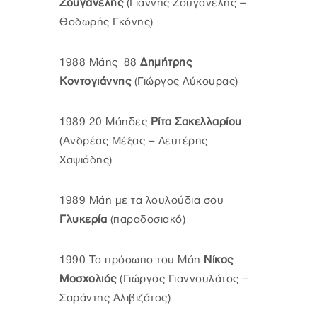
Ζουγανέλης
(Γιάννης Ζουγανέλης –
Θοδωρής Γκόνης)
1988 Μάης '88
Δημήτρης
Κοντογιάννης
(Γιώργος Λύκουρας)
1989 20 Μάηδες
Ρίτα Σακελλαρίου
(Ανδρέας Μέξας – Λευτέρης
Χαψιάδης)
1989 Μάη με τα λουλούδια σου
Γλυκερία
(παραδοσιακό)
1990 Το πρόσωπο του Μάη
Νίκος
Μοσχολιός
(Γιώργος Γιαννουλάτος –
Σαράντης Αλιβιζάτος)