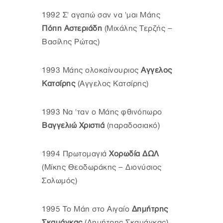
1992 Σ' αγαπώ σαν να 'μαι Μάης
Πόπη Αστεριάδη
(Μιχάλης Τερζής –
Βασίλης Ρώτας)
1993 Μάης ολοκαίνουριος
Αγγελος
Κατσίρης
(Αγγελος Κατσίρης)
1993 Να 'ταν ο Μάης φθινόπωρο
Βαγγελιώ Χριστιά
(παραδοσιακό)
1994 Πρωτομαγιά
Χορωδία ΔΩΛ
(Μίκης Θεοδωράκης – Διονύσιος
Σολωμός)
1995 Το Μάη στο Αιγαίο
Δημήτρης
Σκαμάγκας
(Δημήτρης Σκαμάγκας)