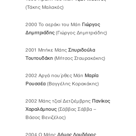
(Τάκης Μαλακός)
2000 Το αεράκι του Μάη
Γιώργος
Δημητριάδης
(Γιώργος Δημητριάδης)
2001 Μπήκε Μάης
Σπυριδούλα
Τουτουδάκη
(Μήτσος Σταυρακάκης)
2002 Αργά που΄ρθες Μάη
Μαρία
Ρουσσέα
(Βαγγέλης Κορακάκης)
2002 Μάης τζιαί Δετζιέμβρης
Πανίκος
Χαραλάμπους
(Σάββας Σάββα –
Βάσος Βενιζέλος)
2004 Ο Μάης
Δήμος Λουδάρος