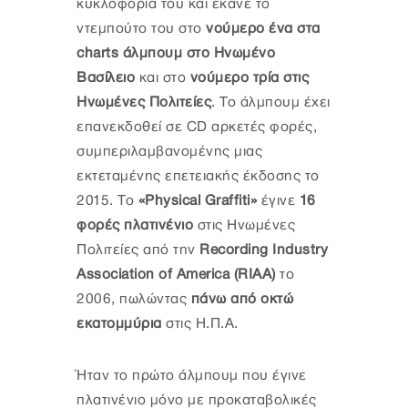
κυκλοφορία του και έκανε το
ντεμπούτο του στο
νούμερο ένα στα
charts άλμπουμ στο Ηνωμένο
Βασίλειο
και στο
νούμερο τρία στις
Ηνωμένες Πολιτείες
. Το άλμπουμ έχει
επανεκδοθεί σε CD αρκετές φορές,
συμπεριλαμβανομένης μιας
εκτεταμένης επετειακής έκδοσης το
2015. Το
«Physical Graffiti»
έγινε
16
φορές πλατινένιο
στις Ηνωμένες
Πολιτείες από την
Recording Industry
Association of America (RIAA)
το
2006, πωλώντας
πάνω από οκτώ
εκατομμύρια
στις Η.Π.Α.
Ήταν το πρώτο άλμπουμ που έγινε
πλατινένιο μόνο με προκαταβολικές