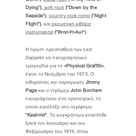
Dying")
,
soft rock
("Down by the
Seaside")
,
country rock romp
("Night
Flight")
, και
ακουστική κιθάρα
instrumental
("Bron-Yr-Aur")
.
Η πρώτη προσπάθεια των Led
Zeppelin να ηχογραφήσουν
τραγούδια για το
«Physical Graffiti»
,
έγινε το Νοέμβριο του 1973. Ο
κιθαρίστας και παραγωγός
Jimmy
Page
και ο ντράμερ
John Bonham
ηχογράφησαν ένα ορχηστρικό, το
οποίο κατέληξε στο περίφημο
"Kashmir"
. Το συγκρότημα επανήλθε
ξανά τον Ιανουάριο και τον
Φεβρουάριο του 1974, όπου