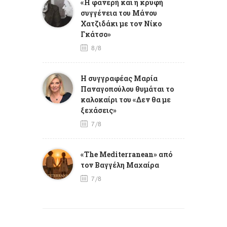
«Η φανερή και η κρυφή
συγγένεια του Μάνου
Χατζιδάκι με τον Νίκο
Γκάτσο»
8/8
Η συγγραφέας Μαρία
Παναγοπούλου θυμάται το
καλοκαίρι του «Δεν θα με
ξεχάσεις»
7/8
«The Mediterranean» από
τον Βαγγέλη Μαχαίρα
7/8