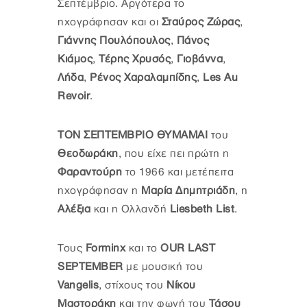
Σεπτέμβριο. Αργότερα το
ηχογράφησαν και οι
Σταύρος Ζώρας
,
Γιάννης Πουλόπουλος
,
Πάνος
Κιάμος
,
Τέρης Χρυσός
,
Γιοβάννα
,
Λήδα
,
Ρένος Χαραλαμπίδης
,
Les Au
Revoir
.
ΤΟΝ ΣΕΠΤΕΜΒΡΙΟ ΘΥΜΑΜΑΙ
του
Θεοδωράκη
, που είχε πει πρώτη η
Φαραντούρη
το 1966 και μετέπειτα
ηχογράφησαν η
Μαρία Δημητριάδη
, η
Αλέξια
και η Ολλανδή
Liesbeth List
.
Τους
Forminx
και το
OUR LAST
SEPTEMBER
με μουσική του
Vangelis
, στίχους του
Νίκου
Μαστοράκη
και την φωνή του
Τάσου