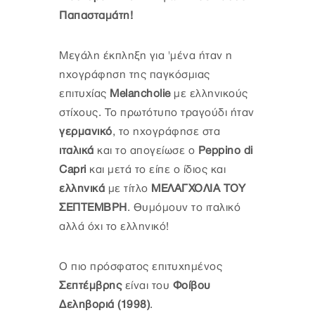
Παπασταμάτη!
Μεγάλη έκπληξη για 'μένα ήταν η
ηχογράφηση της παγκόσμιας
επιτυχίας
Melancholie
με ελληνικούς
στίχους. Το πρωτότυπο τραγούδι ήταν
γερμανικό
, το ηχογράφησε στα
ιταλικά
και το απογείωσε ο
Peppino di
Capri
και μετά το είπε ο ίδιος και
ελληνικά
με τίτλο
ΜΕΛΑΓΧΟΛΙΑ ΤΟΥ
ΣΕΠΤΕΜΒΡΗ
. Θυμόμουν το ιταλικό
αλλά όχι το ελληνικό!
Ο πιο πρόσφατος επιτυχημένος
Σεπτέμβρης
είναι του
Φοίβου
Δεληβοριά (1998)
.