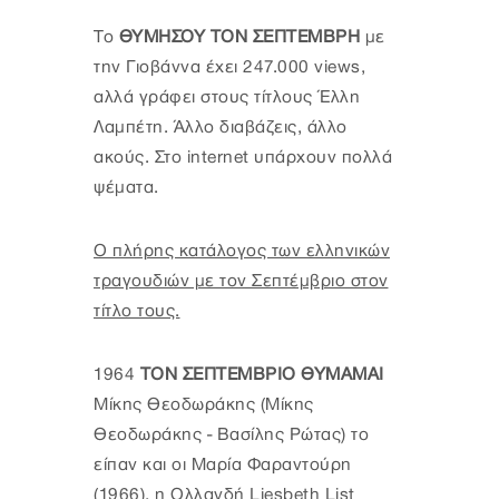
Το
ΘΥΜΗΣΟΥ ΤΟΝ ΣΕΠΤΕΜΒΡΗ
με
την Γιοβάννα έχει 247.000 views,
αλλά γράφει στους τίτλους Έλλη
Λαμπέτη. Άλλο διαβάζεις, άλλο
ακούς. Στο internet υπάρχουν πολλά
ψέματα.
Ο πλήρης κατάλογος των ελληνικών
τραγουδιών με τον Σεπτέμβριο στον
τίτλο τους.
1964
ΤΟΝ ΣΕΠΤΕΜΒΡΙΟ ΘΥΜΑΜΑΙ
Μίκης Θεοδωράκης (Μίκης
Θεοδωράκης - Βασίλης Ρώτας) το
είπαν και οι Μαρία Φαραντούρη
(1966), η Ολλανδή Liesbeth List