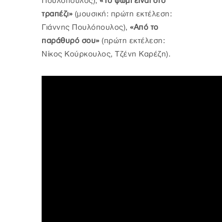
Πουλόπουλος),
«Το ψωμί είναι στο
τραπέζι»
(μουσική: πρώτη εκτέλεση:
Γιάννης Πουλόπουλος),
«Από το
παράθυρό σου»
(πρώτη εκτέλεση:
Νίκος Κούρκουλος, Τζένη Καρέζη).