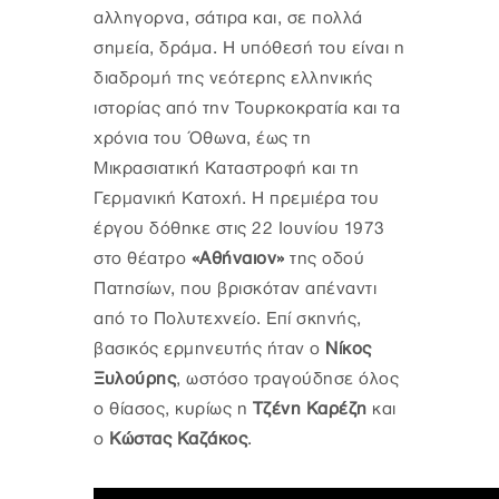
αλληγορíα, σάτιρα και, σε πολλά
σημεία, δράμα. Η υπόθεσή του είναι η
διαδρομή της νεότερης ελληνικής
ιστορίας από την Τουρκοκρατία και τα
χρόνια του Όθωνα, έως τη
Μικρασιατική Καταστροφή και τη
Γερμανική Κατοχή. Η πρεμιέρα του
έργου δόθηκε στις 22 Ιουνίου 1973
στο θέατρο
«Αθήναιον»
της οδού
Πατησίων, που βρισκόταν απέναντι
από το Πολυτεχνείο. Επί σκηνής,
βασικός ερμηνευτής ήταν ο
Νίκος
Ξυλούρης
, ωστόσο τραγούδησε όλος
ο θίασος, κυρίως η
Τζένη Καρέζη
και
ο
Κώστας Καζάκος
.