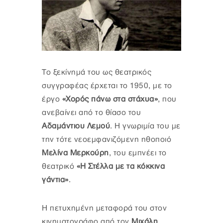
Το ξεκίνημά του ως θεατρικός
συγγραφέας έρχεται το 1950, με το
έργο
«Χορός πάνω στα στάχυα»
, που
ανεβαίνει από το θίασο του
Αδαμάντιου Λεμού
. Η γνωριμία του με
την τότε νεοεμφανιζόμενη ηθοποιό
Μελίνα Μερκούρη
, του εμπνέει το
θεατρικό
«Η Στέλλα με τα κόκκινα
γάντια»
.
Η πετυχημένη μεταφορά του στον
κινηματογράφο από τον
Μιχάλη