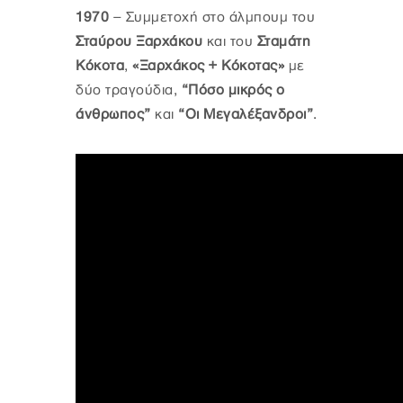
1970
– Συμμετοχή στο άλμπουμ του
Σταύρου Ξαρχάκου
και του
Σταμάτη
Κόκοτα
,
«Ξαρχάκος + Κόκοτας»
με
δύο τραγούδια,
“Πόσο μικρός ο
άνθρωπος”
και
“Οι Μεγαλέξανδροι”
.