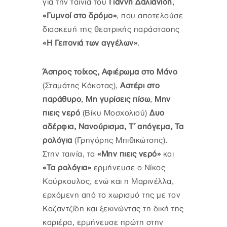
για την ταινία του
Γιάννη Δαλιανίδη
,
«Γυμνοί στο δρόμο»
, που αποτελούσε
διασκευή της θεατρικής παράστασης
«Η Γειτονιά των αγγέλων»
.
Άσπρος τοίχος, Αφιέρωμα στο Μάνο
(Σταμάτης Κόκοτας),
Αστέρι στο
παράθυρο
,
Μη γυρίσεις πίσω
,
Μην
πιεις νερό
(Βίκυ Μοσχολιού)
Δυο
αδέρφια, Νανούρισμα, Τ΄ απόγεμα, Τα
ρολόγια
(Γρηγόρης Μπιθικώτσης).
Στην ταινία, τα
«Μην πιεις νερό»
και
«Τα ρολόγια»
ερμήνευσε ο Νίκος
Κούρκουλος, ενώ και η Μαρινέλλα,
ερχόμενη από το χωρισμό της με τον
Καζαντζίδη και ξεκινώντας τη δική της
καριέρα, ερμήνευσε πρώτη στην