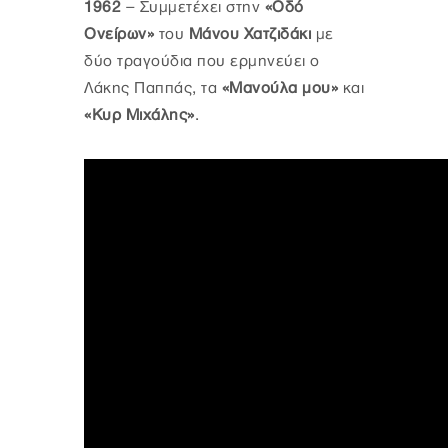
1962
– Συμμετέχει στην
«Οδό
Ονείρων»
του
Μάνου Χατζιδάκι
με
δύο τραγούδια που ερμηνεύει ο
Λάκης Παππάς, τα
«Μανούλα μου»
και
«Κυρ Μιχάλης»
.