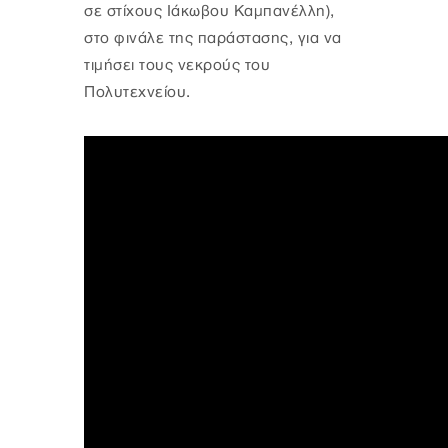
σε στίχους Ιάκωβου Καμπανέλλη),
στο φινάλε της παράστασης, για να
τιμήσει τους νεκρούς του
Πολυτεχνείου.