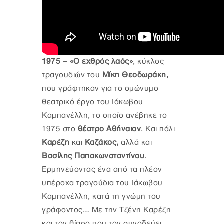
1975
–
«Ο εχθρός λαός»
, κύκλος
τραγουδιών του
Μίκη Θεοδωράκη,
που γράφτηκαν για το ομώνυμο
θεατρικό έργο του Ιάκωβου
Καμπανέλλη, το οποίο ανέβηκε το
1975 στο
θέατρο Αθήναιον
. Και πάλι
Καρέζη
και
Καζάκος,
αλλά και
Βασίλης Παπακωνσταντίνου
.
Ερμηνεύοντας ένα από τα πλέον
υπέροχα τραγούδια του Ιάκωβου
Καμπανέλλη, κατά τη γνώμη του
γράφοντος… Με την Τζένη Καρέζη
και τον θίασο που τον συνοδεύει