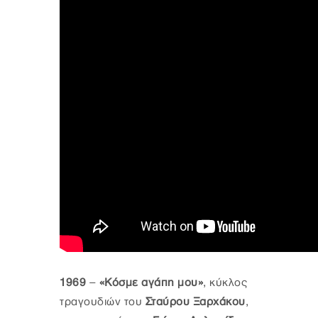
1969
–
«Κόσμε αγάπη μου»
, κύκλος
τραγουδιών του
Σταύρου Ξαρχάκου
,