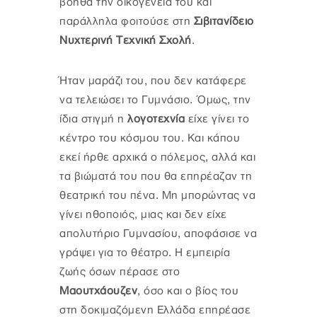
βοηθά την οικογένειά του και
παράλληλα φοιτούσε στη
Σιβιτανίδειο
Nυχτερινή Tεχνική Σχολή
.
Ήταν μαράζι του, που δεν κατάφερε
να τελειώσει το Γυμνάσιο. Όμως, την
ίδια στιγμή η
λογοτεχνία
είχε γίνει το
κέντρο του κόσμου του. Και κάπου
εκεί ήρθε αρχικά ο πόλεμος, αλλά και
τα βιώματά του που θα επηρέαζαν τη
θεατρική του πένα. Μη μπορώντας να
γίνει ηθοποιός, μιας και δεν είχε
απολυτήριο Γυμνασίου, αποφάσισε να
γράψει για το θέατρο. Η εμπειρία
ζωής όσων πέρασε στο
Μαουτχάουζεν
, όσο και ο βίος του
στη δοκιμαζόμενη Ελλάδα επηρέασε