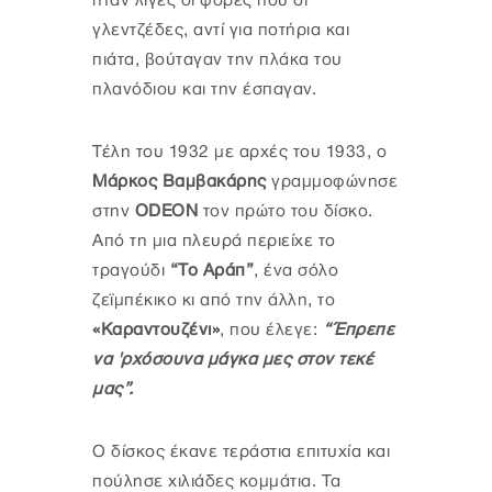
ήταν λίγες οι φορές που οι
γλεντζέδες, αντί για ποτήρια και
πιάτα, βούταγαν την πλάκα του
πλανόδιου και την έσπαγαν.
Τέλη του 1932 με αρχές του 1933, ο
Μάρκος Βαμβακάρης
γραμμοφώνησε
στην
ODEON
τον πρώτο του δίσκο.
Από τη μια πλευρά περιείχε το
τραγούδι
“Το Αράπ”
, ένα σόλο
ζεϊμπέκικο κι από την άλλη, το
«Καραντουζένι»
, που έλεγε:
“Έπρεπε
να 'ρχόσουνα μάγκα μες στον τεκέ
μας”.
Ο δίσκος έκανε τεράστια επιτυχία και
πούλησε χιλιάδες κομμάτια. Τα