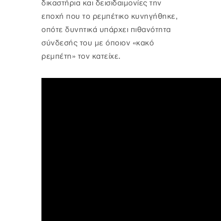
δικαστήρια και δεισιδαιμονίες την
εποχή που το ρεμπέτικο κυνηγήθηκε,
οπότε δυνητικά υπάρχει πιθανότητα
σύνδεσής του με όποιον «κακό
ρεμπέτη» τον κατείχε.