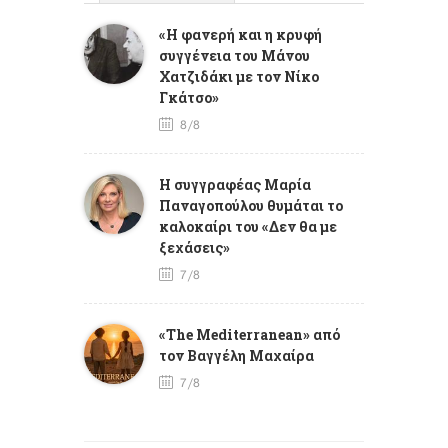
«Η φανερή και η κρυφή
συγγένεια του Μάνου
Χατζιδάκι με τον Νίκο
Γκάτσο»
8/8
Η συγγραφέας Μαρία
Παναγοπούλου θυμάται το
καλοκαίρι του «Δεν θα με
ξεχάσεις»
7/8
«The Mediterranean» από
τον Βαγγέλη Μαχαίρα
7/8