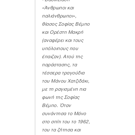
«Άνθρωποι και
παλιάνθρωποι»,
θίασος Σοφίας Βέμπο
και Ορέστη Μακρή
(αναφέρει και τους
υπόλοιπους που
έπαιζαν). Ατού της
παράστασης, τα
τέσσερα τραγούδια
του Μάνου Χατζιδάκι,
με τη ραγισμένη πια
φωνή της Σοφίας
Βέμπο. Όταν
συνάντησα το Μάνο
στο σπίτι του το 1962,
του τα ζήτησα και