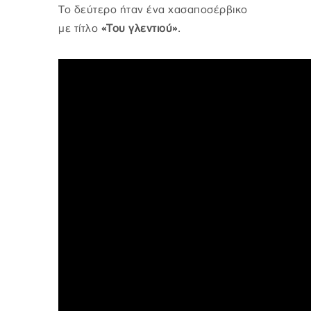
Το δεύτερο ήταν ένα χασαποσέρβικο
με τίτλο
«Του γλεντιού»
.