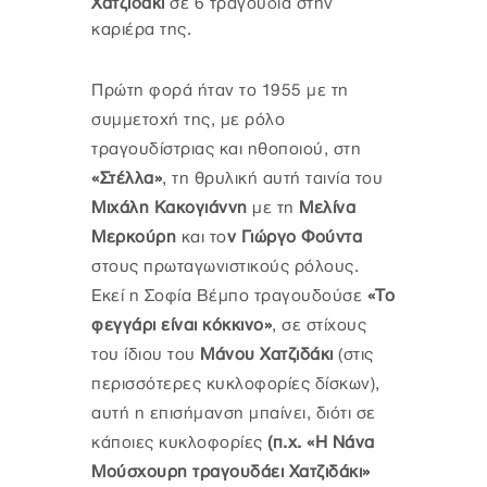
Χατζιδάκι
σε 6 τραγούδια στην
καριέρα της.
Πρώτη φορά ήταν το 1955 με τη
συμμετοχή της, με ρόλο
τραγουδίστριας και ηθοποιού, στη
«Στέλλα»
, τη θρυλική αυτή ταινία του
Μιχάλη Κακογιάννη
με τη
Μελίνα
Μερκούρη
και το
ν Γιώργο Φούντα
στους πρωταγωνιστικούς ρόλους.
Εκεί η Σοφία Βέμπο τραγουδούσε
«Το
φεγγάρι είναι κόκκινο»
, σε στίχους
του ίδιου του
Μάνου Χατζιδάκι
(στις
περισσότερες κυκλοφορίες δίσκων),
αυτή η επισήμανση μπαίνει, διότι σε
κάποιες κυκλοφορίες
(π.χ. «Η Νάνα
Μούσχουρη τραγουδάει Χατζιδάκι»