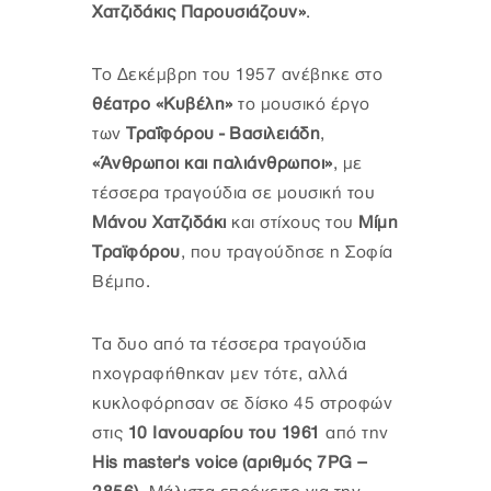
Χατζιδάκις Παρουσιάζουν»
.
Το Δεκέμβρη του 1957 ανέβηκε στο
θέατρο «Κυβέλη»
το μουσικό έργο
των
Τραΐφόρου - Βασιλειάδη
,
«Άνθρωποι και παλιάνθρωποι»
, με
τέσσερα τραγούδια σε μουσική του
Μάνου Χατζιδάκι
και στίχους του
Μίμη
Τραϊφόρου
, που τραγούδησε η Σοφία
Βέμπο.
Τα δυο από τα τέσσερα τραγούδια
ηχογραφήθηκαν μεν τότε, αλλά
κυκλοφόρησαν σε δίσκο 45 στροφών
στις
10 Ιανουαρίου του 1961
από την
His master's voice (αριθμός 7PG –