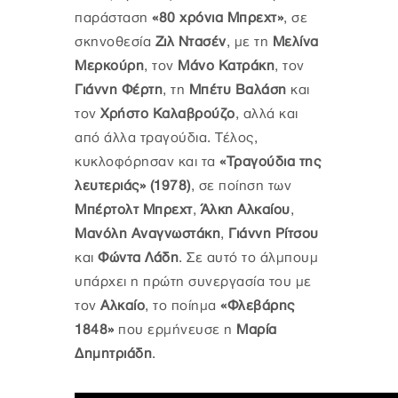
παράσταση
«80 χρόνια Μπρεχτ»
, σε
σκηνοθεσία
Ζιλ Ντασέν
, με τη
Μελίνα
Μερκούρη
, τον
Μάνο Κατράκη
, τον
Γιάννη Φέρτη
, τη
Μπέτυ Βαλάση
και
τον
Χρήστο Καλαβρούζο
, αλλά και
από άλλα τραγούδια. Τέλος,
κυκλοφόρησαν και τα
«Τραγούδια της
λευτεριάς» (1978)
, σε ποίηση των
Μπέρτολτ Μπρεχτ
,
Άλκη Αλκαίου
,
Μανόλη Αναγνωστάκη
,
Γιάννη Ρίτσου
και
Φώντα Λάδη
. Σε αυτό το άλμπουμ
υπάρχει η πρώτη συνεργασία του με
τον
Αλκαίο
, το ποίημα
«Φλεβάρης
1848»
που ερμήνευσε η
Μαρία
Δημητριάδη
.