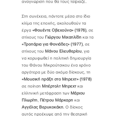
αναγνώριση που θα τους ταίριαζε.
Στη συνέχεια, πάντοτε μέσα στο ίδιο
κλίμα της εποχής, ακολουθούν τα
έργα
«Φουέντε Οβεχούνα»
(1976)
, σε
στίχους του
Γιώργου Μιχαηλίδη
και τα
«Τροπάρια για Φονιάδες» (1977)
, σε
στίχους του
Μάνου Ελευθερίου
, για
να κορυφωθεί η πολιτική δημιουργία
του Θάνου Μικρούτσικου ένα χρόνο
αργότερα με δύο ακόμα δίσκους, τη
«Μουσική πράξη στο Μπρεχτ» (1978)
σε ποίηση
Μπέρτολτ Μπρεχτ
και
ελληνική μετάφραση των
Μάριου
Πλωρίτη
,
Πέτρου Μάρκαρη
και
Αγγέλας Βερυκοκάκη
. Ο δίσκος
αυτός προέκυψε από την θεατρική