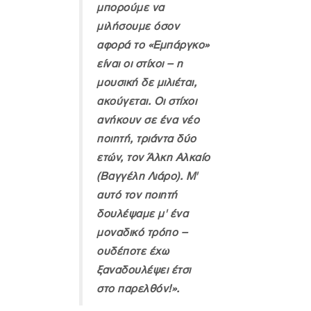
μπορούμε να
μιλήσουμε όσον
αφορά το «Εμπάργκο»
είναι οι στίχοι – η
μουσική δε μιλιέται,
ακούγεται. Οι στίχοι
ανήκουν σε ένα νέο
ποιητή, τριάντα δύο
ετών, τον Άλκη Αλκαίο
(Βαγγέλη Λιάρο). Μ'
αυτό τον ποιητή
δουλέψαμε μ' ένα
μοναδικό τρόπο –
ουδέποτε έχω
ξαναδουλέψει έτσι
στο παρελθόν!».