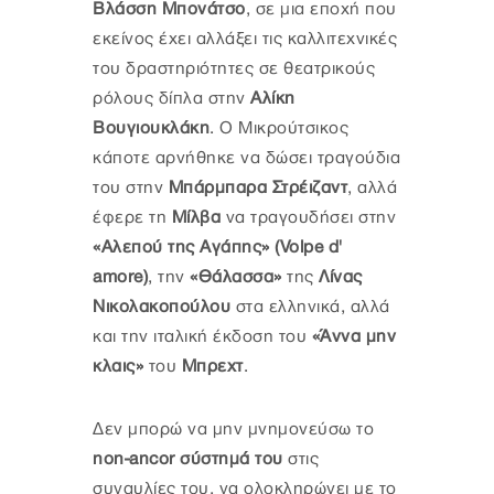
Βλάσση Μπονάτσο
, σε μια εποχή που
εκείνος έχει αλλάξει τις καλλιτεχνικές
του δραστηριότητες σε θεατρικούς
ρόλους δίπλα στην
Αλίκη
Βουγιουκλάκη
. Ο Μικρούτσικος
κάποτε αρνήθηκε να δώσει τραγούδια
του στην
Μπάρμπαρα Στρέιζαντ
, αλλά
έφερε τη
Μίλβα
να τραγουδήσει στην
«Αλεπού της Αγάπης» (Volpe d'
amore)
, την
«Θάλασσα»
της
Λίνας
Νικολακοπούλου
στα ελληνικά, αλλά
και την ιταλική έκδοση του
«Άννα μην
κλαις»
του
Μπρεχτ
.
Δεν μπορώ να μην μνημονεύσω το
non-ancor σύστημά του
στις
συναυλίες του, να ολοκληρώνει με το