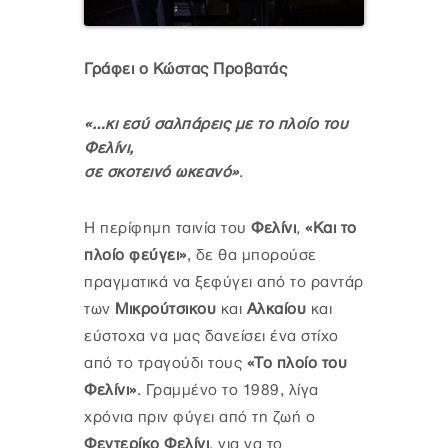
Γράφει ο Κώστας Προβατάς
«…κι εσύ σαλπάρεις με το πλοίο του
Φελίνι,
σε σκοτεινό ωκεανό»
.
Η περίφημη ταινία του
Φελίνι
,
«Και το
πλοίο φεύγει»
, δε θα μπορούσε
πραγματικά να ξεφύγει από το ραντάρ
των
Μικρούτσικου
και
Αλκαίου
και
εύστοχα να μας δανείσει ένα στίχο
από το τραγούδι τους
«Το πλοίο του
Φελίνι»
. Γραμμένο το 1989, λίγα
χρόνια πριν φύγει από τη ζωή ο
Φεντερίκο Φελίνι
, για να το