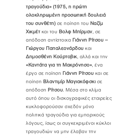
τραγούδια» (1975, η πρώτη
ολοκληρωμένη προσωπική δουλειά
του συνθέτη)
σε ποίηση του
Ναζίμ
Χικμέτ
και του
Βολφ Μπίρμαν
, σε
απόδοση αντίστοιχα
Γιάννη Ρίτσου –
Γιώργου Παπαλεονάρδου
και
Δημοσθένη Κούρτοβικ
, αλλά και την
«Καντάτα για τη Μακρόνησο»
, ένα
έργο σε ποίηση
Γιάννη Ρίτσου
και σε
ποίηση
Βλαντιμίρ Μαγιακόφσκι
σε
απόδοση
Ρίτσου
. Μέσα στο κλίμα
αυτό όπου οι δισκογραφικές εταιρείες
κυκλοφορούσαν σχεδόν μόνο
πολιτικά τραγούδια για εμπορικούς
λόγους, ίσως οι συγκεκριμένοι κύκλοι
τραγουδιών να μην έλαβαν την