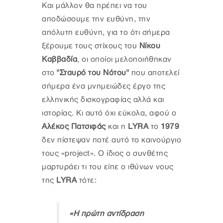
Και μάλλον θα πρέπει να του
αποδώσουμε την ευθύνη, την
απόλυτη ευθύνη, για το ότι σήμερα
ξέρουμε τους στίχους του
Νίκου
Καββαδία
, οι οποίοι μελοποιήθηκαν
στο
"Σταυρό του Νότου"
που αποτελεί
σήμερα ένα μνημειώδες έργο της
ελληνικής δισκογραφίας αλλά και
ιστορίας. Κι αυτό όχι εύκολα, αφού ο
Αλέκος Πατσιφάς
και η
LYRA
το
1979
δεν πίστεψαν ποτέ αυτό το καινούργιο
τους «project». Ο ίδιος ο συνθέτης
μαρτυράει τι του είπε ο ιθύνων νους
της
LYRA
τότε:
«Η πρώτη αντίδραση