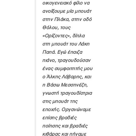
οικογενειακό φίλο να
ανοίξουμε μία μπουάτ
στην Πλάκα, στην οδό
Θόλου, τους
«Ορίζοντες», δίπλα
στη μπουάτ του Λάκη
Παπά. Εγώ έπαιζα
πιάνο, τραγουδούσαν
ένας συμφοιτητής μου
ο Άλκης Λάβαρης, και
η Βάσω Μεσσηνέζη,
γνωστή τραγουδίστρια
στις μπουάτ της
εποχής. Οργανώναμε
επίσης βραδιές
ποίησης και βραδιές
κιθάρας και πήγαμε