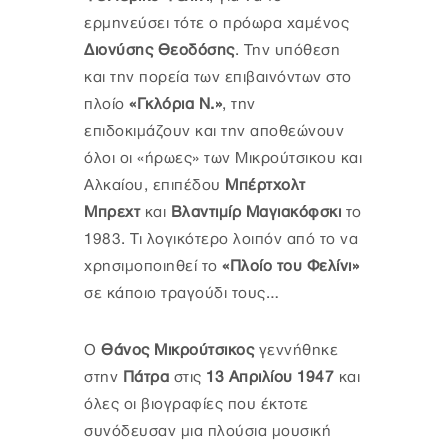
ερμηνεύσει τότε ο πρόωρα χαμένος
Διονύσης Θεοδόσης
. Την υπόθεση
και την πορεία των επιβαινόντων στο
πλοίο
«Γκλόρια Ν.»
, την
επιδοκιμάζουν και την αποθεώνουν
όλοι οι «ήρωες» των Μικρούτσικου και
Αλκαίου, επιπέδου
Μπέρτχολτ
Μπρεχτ
και
Βλαντιμίρ Μαγιακόφσκι
το
1983. Τι λογικότερο λοιπόν από το να
χρησιμοποιηθεί το
«Πλοίο του Φελίνι»
σε κάποιο τραγούδι τους…
Ο
Θάνος Μικρούτσικος
γεννήθηκε
στην
Πάτρα
στις
13 Απριλίου 1947
και
όλες οι βιογραφίες που έκτοτε
συνόδευσαν μια πλούσια μουσική