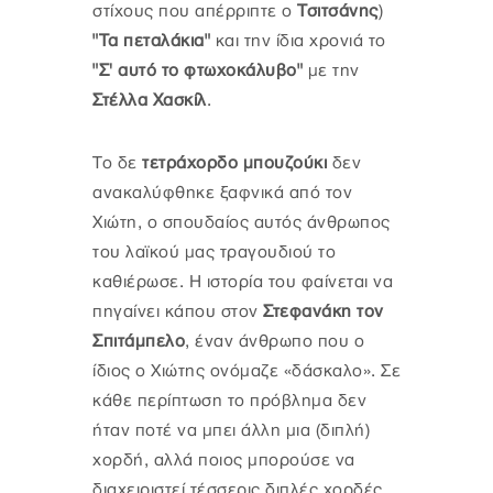
στίχους που απέρριπτε ο
Τσιτσάνης
)
"Τα πεταλάκια"
και την ίδια χρονιά το
"Σ' αυτό το φτωχοκάλυβο"
με την
Στέλλα Χασκίλ
.
Το δε
τετράχορδο μπουζούκι
δεν
ανακαλύφθηκε ξαφνικά από τον
Χιώτη, ο σπουδαίος αυτός άνθρωπος
του λαϊκού μας τραγουδιού το
καθιέρωσε. Η ιστορία του φαίνεται να
πηγαίνει κάπου στον
Στεφανάκη τον
Σπιτάμπελο
, έναν άνθρωπο που ο
ίδιος ο Χιώτης ονόμαζε «δάσκαλο». Σε
κάθε περίπτωση το πρόβλημα δεν
ήταν ποτέ να μπει άλλη μια (διπλή)
χορδή, αλλά ποιος μπορούσε να
διαχειριστεί τέσσερις διπλές χορδές