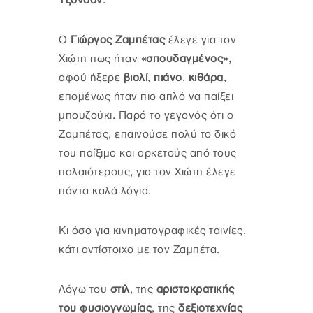
Τζόνσον
.
Ο
Γιώργος Ζαμπέτας
έλεγε για τον
Χιώτη πως ήταν
«σπουδαγμένος»
,
αφού ήξερε
βιολί
,
πιάνο
,
κιθάρα
,
επομένως ήταν πιο απλό να παίξει
μπουζούκι. Παρά το γεγονός ότι ο
Ζαμπέτας, επαινούσε πολύ το δικό
του παίξιμο και αρκετούς από τους
παλαιότερους, για τον Χιώτη έλεγε
πάντα καλά λόγια.
Κι όσο για κινηματογραφικές ταινίες,
κάτι αντίστοιχο με τον Ζαμπέτα.
Λόγω του
στιλ
, της
αριστοκρατικής
του φυσιογνωμίας
, της
δεξιοτεχνίας