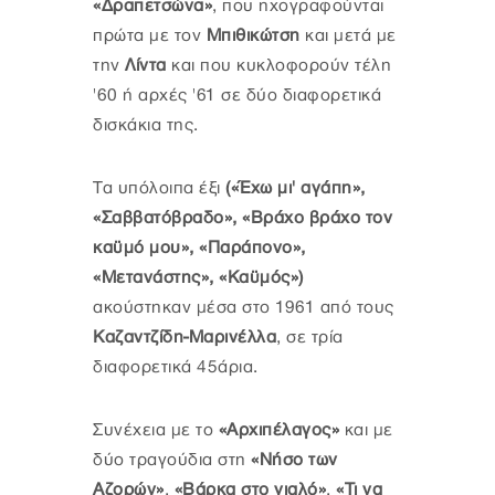
«Δραπετσώνα»
, που ηχογραφούνται
πρώτα με τον
Μπιθικώτση
και μετά με
την
Λίντα
και που κυκλοφορούν τέλη
'60 ή αρχές '61 σε δύο διαφορετικά
δισκάκια της.
Τα υπόλοιπα έξι
(«Έχω μι' αγάπη»,
«Σαββατόβραδο», «Βράχο βράχο τον
καϋμό μου», «Παράπονο»,
«Μετανάστης», «Καϋμός»)
ακούστηκαν μέσα στο 1961 από τους
Καζαντζίδη-Μαρινέλλα
, σε τρία
διαφορετικά 45άρια.
Συνέχεια με το
«Αρχιπέλαγος»
και με
δύο τραγούδια στη
«Νήσο των
Αζορών»
,
«Βάρκα στο γιαλό»
,
«Τι να