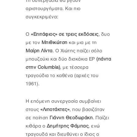
τη συνεργασία θα βγουν
αριστουργήματα. Και πιο
συγκεκριμένα:
Ο
«Επιτάφιος» σε τρεις εκδόσεις
, δυο
με τον
Μπιθικώτση
και μια με τη
Μαίρη Λίντα
. Ο Χιώτης παίζει σόλο
μπουζούκι και δύο δισκάκια EP
(πάντα
στην Columbia)
, με τέσσερα
τραγούδια το καθένα (αρχές του
1961).
Η επόμενη συνεργασία συμβαίνει
στους
«Λιποτάκτες»
, που βασιζόταν
σε ποίηση
Γιάννη Θεοδωράκη
. Παίζει
κιθάρα ο
Δημήτρης Φάμπας
, ενώ
τραγουδά και διευθύνει ο ίδιος ο