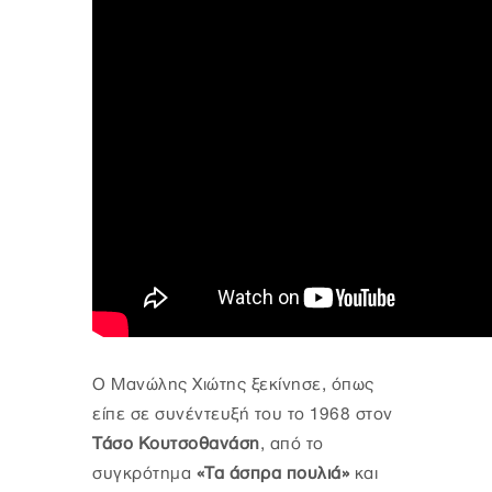
Ο Μανώλης Χιώτης ξεκίνησε, όπως
είπε σε συνέντευξή του το 1968 στον
Τάσο Κουτσοθανάση
, από το
συγκρότημα
«Τα άσπρα πουλιά»
και