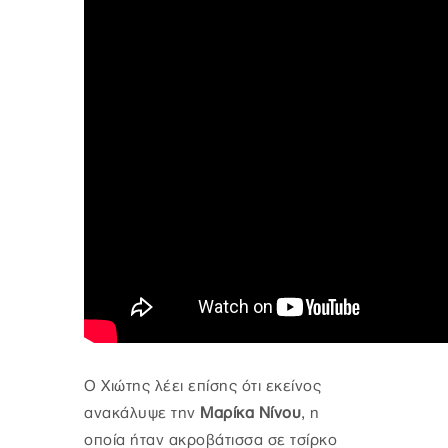
Ο Χιώτης λέει επίσης ότι εκείνος
ανακάλυψε την
Μαρίκα Νίνου
, η
οποία ήταν ακροβάτισσα σε τσίρκο