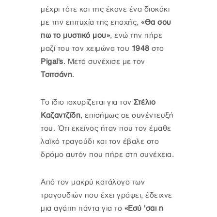
μέχρι τότε και της έκανε ένα δισκάκι
με την επιτυχία της εποχής,
«Θα σου
πω το μυστικό μου»
, ενώ την πήρε
μαζί του τον χειμώνα του
1948
στο
Pigal's
. Μετά συνέχισε με τον
Τσιτσάνη
.
Το ίδιο ισχυρίζεται για τον
Στέλιο
Καζαντζίδη
, επισήμως σε συνέντευξή
του. Ότι εκείνος ήταν που τον έμαθε
λαϊκό τραγούδι και τον έβαλε στο
δρόμο αυτόν που πήρε στη συνέχεια.
Από τον μακρύ κατάλογο των
τραγουδιών που έχει γράψει, έδειχνε
μια αγάπη πάντα για το
«Εσύ 'σαι η