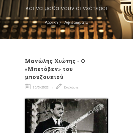
και να μαθαίνουν οι νεότεροι
Αρχική
Αφιερώματα
Mανώλης Χιώτης - Ο
«Μπετόβεν» του
μπουζουκιού
20/3/2022
Σχολιάστε