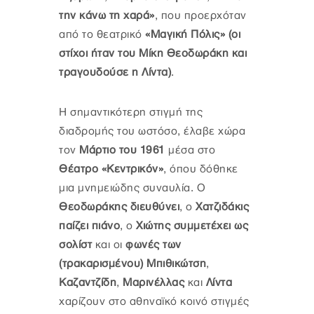
την κάνω τη χαρά»
, που προερχόταν
από το θεατρικό
«Μαγική Πόλις» (οι
στίχοι ήταν του Μίκη Θεοδωράκη και
τραγουδούσε η Λίντα)
.
Η σημαντικότερη στιγμή της
διαδρομής του ωστόσο, έλαβε χώρα
τον
Μάρτιο του 1961
μέσα στο
Θέατρο «Κεντρικόν»
, όπου δόθηκε
μια μνημειώδης συναυλία. Ο
Θεοδωράκης διευθύνει
, ο
Χατζιδάκις
παίζει πιάνο
, ο
Χιώτης συμμετέχει ως
σολίστ
και οι
φωνές των
(τρακαρισμένου) Μπιθικώτση
,
Καζαντζίδη
,
Μαρινέλλας
και
Λίντα
χαρίζουν στο αθηναϊκό κοινό στιγμές