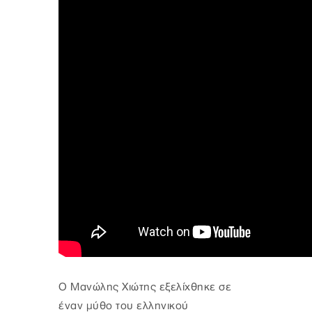
Ο Μανώλης Χιώτης εξελίχθηκε σε
έναν μύθο του ελληνικού