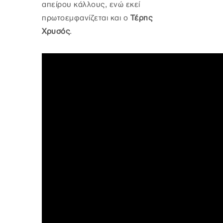
απείρου κάλλους, ενώ εκεί
πρωτοεμφανίζεται και ο
Τέρης
Χρυσός
.