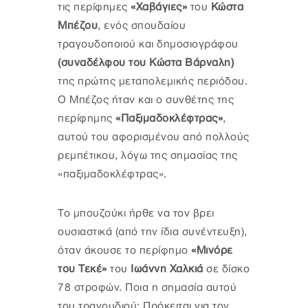
τις περίφημες
«Χαβάγιες»
του
Κώστα
Μπέζου
, ενός σπουδαίου
τραγουδοποιού και δημοσιογράφου
(συναδέλφου του Κώστα Βάρναλη)
της πρώτης μεταπολεμικής περιόδου.
Ο Μπέζος ήταν και ο συνθέτης της
περίφημης
«Παξιμαδοκλέφτρας»
,
αυτού του αφορισμένου από πολλούς
ρεμπέτικου, λόγω της σημασίας της
«παξιμαδοκλέφτρας».
Το μπουζούκι ήρθε να τον βρει
ουσιαστικά (από την ίδια συνέντευξη),
όταν άκουσε το περίφημο
«Μινόρε
του Τεκέ»
του
Ιωάννη Χαλκιά
σε δίσκο
78 στροφών. Ποια η σημασία αυτού
του τραγουδιού; Πρόκειται για τον