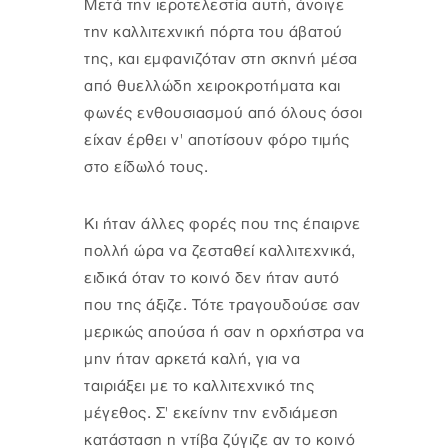
Μετά την ιεροτελεστία αυτή, άνοιγε
την καλλιτεχνική πόρτα του άβατού
της, και εμφανιζόταν στη σκηνή μέσα
από θυελλώδη χειροκροτήματα και
φωνές ενθουσιασμού από όλους όσοι
είχαν έρθει ν' αποτίσουν φόρο τιμής
στο είδωλό τους.
Κι ήταν άλλες φορές που της έπαιρνε
πολλή ώρα να ζεσταθεί καλλιτεχνικά,
ειδικά όταν το κοινό δεν ήταν αυτό
που της άξιζε. Τότε τραγουδούσε σαν
μερικώς απούσα ή σαν η ορχήστρα να
μην ήταν αρκετά καλή, για να
ταιριάξει με το καλλιτεχνικό της
μέγεθος. Σ' εκείνην την ενδιάμεση
κατάσταση η ντίβα ζύγιζε αν το κοινό