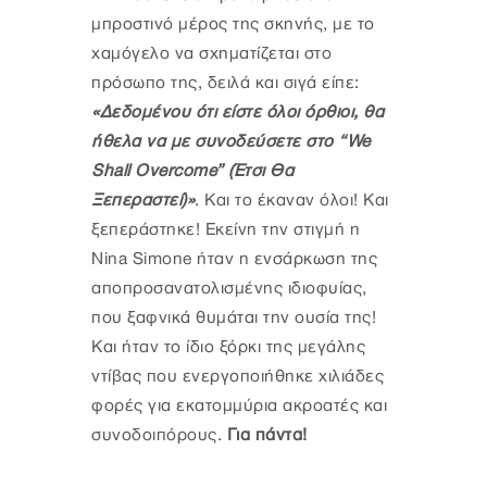
μπροστινό μέρος της σκηνής, με το
χαμόγελο να σχηματίζεται στο
πρόσωπο της, δειλά και σιγά είπε:
«Δεδομένου ότι είστε όλοι όρθιοι, θα
ήθελα να με συνοδεύσετε στο “We
Shall Overcome” (Έτσι Θα
Ξεπεραστεί)»
. Και το έκαναν όλοι! Και
ξεπεράστηκε! Εκείνη την στιγμή η
Nina Simone ήταν η ενσάρκωση της
αποπροσανατολισμένης ιδιοφυίας,
που ξαφνικά θυμάται την ουσία της!
Και ήταν το ίδιο ξόρκι της μεγάλης
ντίβας που ενεργοποιήθηκε χιλιάδες
φορές για εκατομμύρια ακροατές και
συνοδοιπόρους.
Για πάντα!