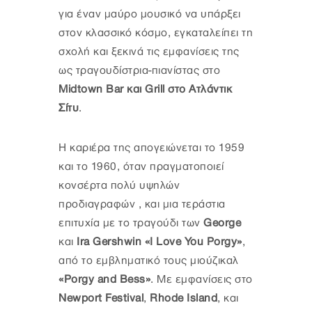
για έναν μαύρο μουσικό να υπάρξει
στον κλασσικό κόσμο, εγκαταλείπει τη
σχολή και ξεκινά τις εμφανίσεις της
ως τραγουδίστρια-πιανίστας στο
Midtown Bar και Grill στο Ατλάντικ
Σίτυ
.
Η καριέρα της απογειώνεται το 1959
και το 1960, όταν πραγματοποιεί
κονσέρτα πολύ υψηλών
προδιαγραφών , και μια τεράστια
επιτυχία με το τραγούδι των
George
και
Ira Gershwin
«I Love You Porgy»
,
από το εμβληματικό τους μιούζικαλ
«Porgy and Bess»
. Με εμφανίσεις στο
Newport Festival
,
Rhode Island
, και