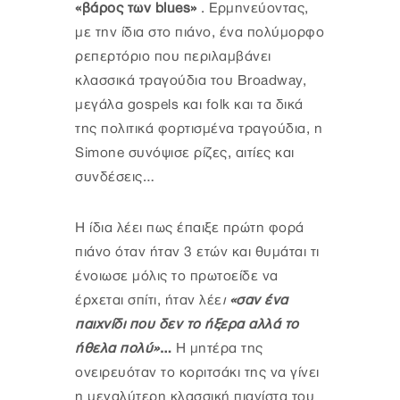
«βάρος των blues»
. Ερμηνεύοντας,
με την ίδια στο πιάνο, ένα πολύμορφο
ρεπερτόριο που περιλαμβάνει
κλασσικά τραγούδια του Broadway,
μεγάλα gospels και folk και τα δικά
της πολιτικά φορτισμένα τραγούδια, η
Simone συνόψισε ρίζες, αιτίες και
συνδέσεις…
Η ίδια λέει πως έπαιξε πρώτη φορά
πιάνο όταν ήταν 3 ετών και θυμάται τι
ένοιωσε μόλις το πρωτοείδε να
έρχεται σπίτι, ήταν λέε
ι
«σαν ένα
παιχνίδι που δεν το ήξερα αλλά το
ήθελα πολύ»
…
Η μητέρα της
ονειρευόταν το κοριτσάκι της να γίνει
η μεγαλύτερη κλασσική πιανίστα του