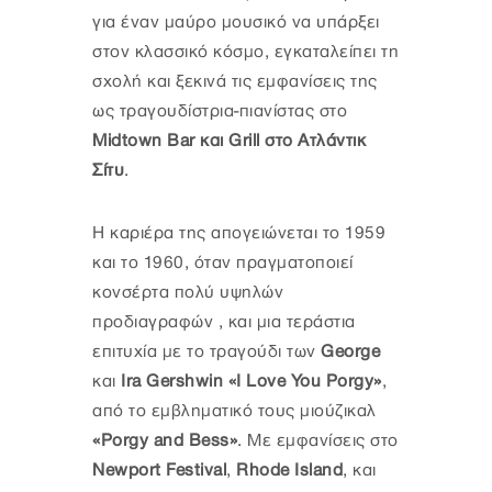
για έναν μαύρο μουσικό να υπάρξει
στον κλασσικό κόσμο, εγκαταλείπει τη
σχολή και ξεκινά τις εμφανίσεις της
ως τραγουδίστρια-πιανίστας στο
Midtown Bar και Grill στο Ατλάντικ
Σίτυ
.
Η καριέρα της απογειώνεται το 1959
και το 1960, όταν πραγματοποιεί
κονσέρτα πολύ υψηλών
προδιαγραφών , και μια τεράστια
επιτυχία με το τραγούδι των
George
και
Ira Gershwin
«I Love You Porgy»
,
από το εμβληματικό τους μιούζικαλ
«Porgy and Bess»
. Με εμφανίσεις στο
Newport Festival
,
Rhode Island
, και