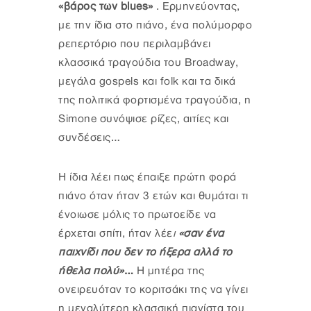
«βάρος των blues»
. Ερμηνεύοντας,
με την ίδια στο πιάνο, ένα πολύμορφο
ρεπερτόριο που περιλαμβάνει
κλασσικά τραγούδια του Broadway,
μεγάλα gospels και folk και τα δικά
της πολιτικά φορτισμένα τραγούδια, η
Simone συνόψισε ρίζες, αιτίες και
συνδέσεις…
Η ίδια λέει πως έπαιξε πρώτη φορά
πιάνο όταν ήταν 3 ετών και θυμάται τι
ένοιωσε μόλις το πρωτοείδε να
έρχεται σπίτι, ήταν λέε
ι
«σαν ένα
παιχνίδι που δεν το ήξερα αλλά το
ήθελα πολύ»
…
Η μητέρα της
ονειρευόταν το κοριτσάκι της να γίνει
η μεγαλύτερη κλασσική πιανίστα του