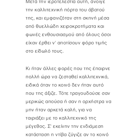
Μετά την ιεροτελεστία αυτή, άνοιγε
την καλλιτεχνική πόρτα του άβατού
της, και εμφανιζόταν στη σκηνή μέσα
από θυελλώδη χειροκροτήματα και
φωνές ενθουσιασμού από όλους όσοι
είχαν έρθει ν' αποτίσουν φόρο τιμής
στο είδωλό τους.
Κι ήταν άλλες φορές που της έπαιρνε
πολλή ώρα να ζεσταθεί καλλιτεχνικά,
ειδικά όταν το κοινό δεν ήταν αυτό
που της άξιζε. Τότε τραγουδούσε σαν
μερικώς απούσα ή σαν η ορχήστρα να
μην ήταν αρκετά καλή, για να
ταιριάξει με το καλλιτεχνικό της
μέγεθος. Σ' εκείνην την ενδιάμεση
κατάσταση η ντίβα ζύγιζε αν το κοινό