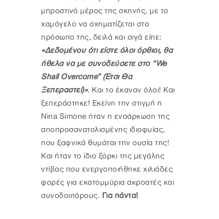
μπροστινό μέρος της σκηνής, με το
χαμόγελο να σχηματίζεται στο
πρόσωπο της, δειλά και σιγά είπε:
«Δεδομένου ότι είστε όλοι όρθιοι, θα
ήθελα να με συνοδεύσετε στο “We
Shall Overcome” (Έτσι Θα
Ξεπεραστεί)»
. Και το έκαναν όλοι! Και
ξεπεράστηκε! Εκείνη την στιγμή η
Nina Simone ήταν η ενσάρκωση της
αποπροσανατολισμένης ιδιοφυίας,
που ξαφνικά θυμάται την ουσία της!
Και ήταν το ίδιο ξόρκι της μεγάλης
ντίβας που ενεργοποιήθηκε χιλιάδες
φορές για εκατομμύρια ακροατές και
συνοδοιπόρους.
Για πάντα!