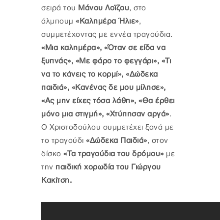
σειρά του
Μάνου Λοϊζου
, στο
άλμπουμ
«Καλημέρα Ήλιε»
,
συμμετέχοντας με εννέα τραγούδια.
«Μια καλημέρα», «Όταν σε είδα να
ξυπνάς», «Με φάρο το φεγγάρι», «Τι
να το κάνεις το κορμί», «Δώδεκα
παιδιά», «Κανένας δε μου μίλησε»,
«Ας μην είχες τόσα λάθη», «Θα έρθει
μόνο μια στιγμή», «Χτύπησαν αργά»
.
Ο Χριστοδούλου συμμετέχει ξανά με
το τραγούδι
«Δώδεκα Παιδιά»
, στον
δίσκο
«Τα τραγούδια του δρόμου»
με
την
παιδική χορωδία του Γιώργου
Κακίτση.