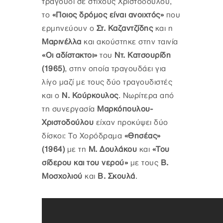
τραγούδι σε στίχους Χριστοδούλου,
το
«Ποιος δρόμος είναι ανοιχτός»
που
ερμηνεύουν ο
Στ. Καζαντζίδης
και η
Μαρινέλλα
και ακούστηκε στην ταινία
«Οι αδίστακτοι»
του
Ντ. Κατσουρίδη
(1965)
, στην οποία τραγουδάει για
λίγο μαζί με τους δύο τραγουδιστές
και ο
Ν. Κούρκουλος
. Νωρίτερα από
τη συνεργασία
Μαρκόπουλου-
Χριστοδούλου
είχαν προκύψει δύο
δίσκοι: Το Χορόδραμα
«Θησέας»
(1964)
με τη
Μ. Δουλάκου
και
«Του
σίδερου και του νερού»
με τους
Β.
Μοσχολιού
και
Β. Σκουλά
.