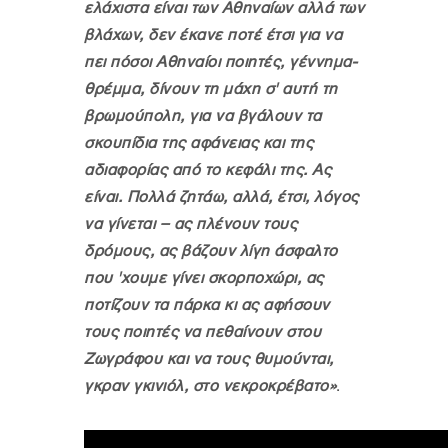
ελάχιστα είναι των Αθηναίων αλλά των
βλάχων, δεν έκανε ποτέ έτσι για να
πει πόσοι Αθηναίοι ποιητές, γέννημα-
θρέμμα, δίνουν τη μάχη σ' αυτή τη
βρωμούπολη, για να βγάλουν τα
σκουπίδια της αφάνειας και της
αδιαφορίας από το κεφάλι της. Ας
είναι. Πολλά ζητάω, αλλά, έτσι, λόγος
να γίνεται – ας πλένουν τους
δρόμους, ας βάζουν λίγη άσφαλτο
που 'χουμε γίνει σκορποχώρι, ας
ποτίζουν τα πάρκα κι ας αφήσουν
τους ποιητές να πεθαίνουν στου
Ζωγράφου και να τους θυμούνται,
γκραν γκινιόλ, στο νεκροκρέβατο»
.