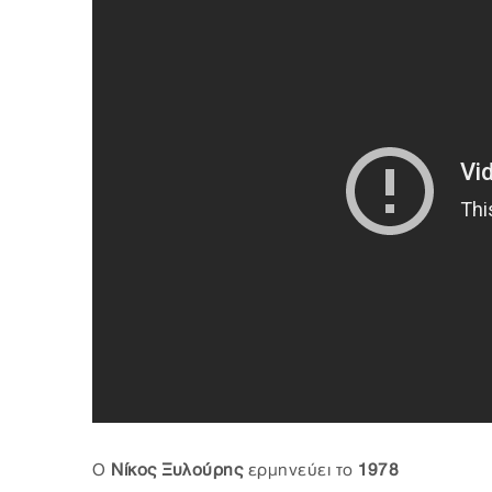
Ο
Νίκος Ξυλούρης
ερμηνεύει το
1978