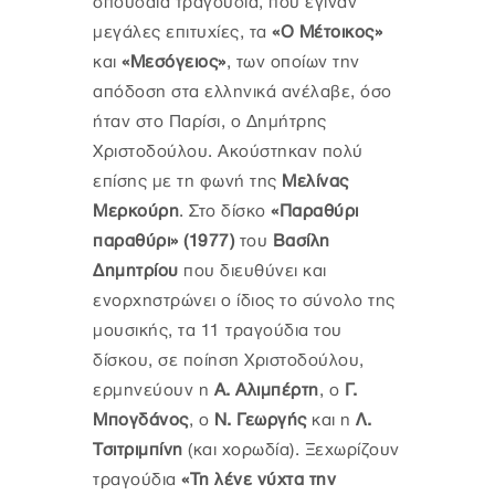
σπουδαία τραγούδια, που έγιναν
μεγάλες επιτυχίες, τα
«Ο Μέτοικος»
και
«Μεσόγειος»
, των οποίων την
απόδοση στα ελληνικά ανέλαβε, όσο
ήταν στο Παρίσι, ο Δημήτρης
Χριστοδούλου. Ακούστηκαν πολύ
επίσης με τη φωνή της
Μελίνας
Μερκούρη
. Στο δίσκο
«Παραθύρι
παραθύρι» (1977)
του
Βασίλη
Δημητρίου
που διευθύνει και
ενορχηστρώνει ο ίδιος το σύνολο της
μουσικής, τα 11 τραγούδια του
δίσκου, σε ποίηση Χριστοδούλου,
ερμηνεύουν η
Α. Αλιμπέρτη
, ο
Γ.
Μπογδάνος
, ο
Ν. Γεωργής
και η
Λ.
Τσιτριμπίνη
(και χορωδία). Ξεχωρίζουν
τραγούδια
«Τη λένε νύχτα την