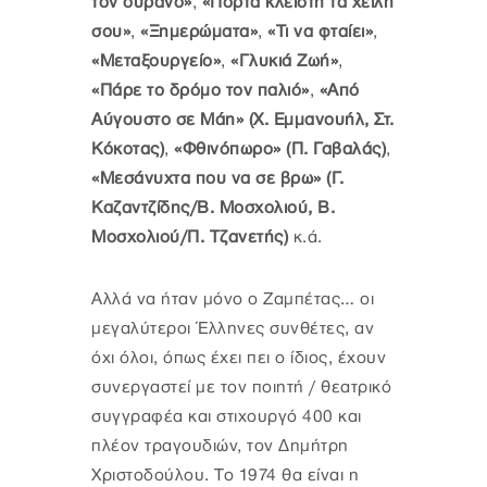
τον ουρανό»
,
«Πόρτα κλειστή τα χείλη
σου»
,
«Ξημερώματα»
,
«Τι να φταίει»
,
«Μεταξουργείο»
,
«Γλυκιά Ζωή»
,
«Πάρε το δρόμο τον παλιό»
,
«Από
Αύγουστο σε Μάη» (Χ. Εμμανουήλ, Στ.
Κόκοτας)
,
«Φθινόπωρο» (Π. Γαβαλάς)
,
«Μεσάνυχτα που να σε βρω» (Γ.
Καζαντζίδης/Β. Μοσχολιού, Β.
Μοσχολιού/Π. Τζανετής)
κ.ά.
Αλλά να ήταν μόνο ο Ζαμπέτας… οι
μεγαλύτεροι Έλληνες συνθέτες, αν
όχι όλοι, όπως έχει πει ο ίδιος, έχουν
συνεργαστεί με τον ποιητή / θεατρικό
συγγραφέα και στιχουργό 400 και
πλέον τραγουδιών, τον Δημήτρη
Χριστοδούλου. Το 1974 θα είναι η