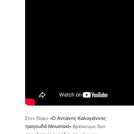
Στον δίσκο
«Ο Αντώνης Καλογιάννης
τραγουδά Μουστακί»
βρίσκουμε δυο