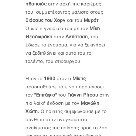
ηθοποιός
στην αρχή της καριέρας
του, συμμετέχοντας μάλιστα στους
θιάσους του Χορν
και του
Μυράτ
.
Όμως η γνωριμία του με τον
Μίκη
Θεοδωράκη
στην
Αντίσταση
, του
έδωσε το έναυσμα, για να ξεκινήσει
να ξεδιπλώνει και αυτό του το
ταλέντο, του στιχουργού.
Ήταν το
1960
όταν ο
Μίκης
προσπαθούσε τότε να παρουσιάσει
τον
"Επιτάφιο"
του
Γιάννη Ρίτσου
στην
πιο λαϊκή έκδοση με τον
Μανώλη
Χιώτη
. Ο ποιητής συμφωνούσε με το
συνθέτη στην αναγκαιότητα
ανοίγματος της ποίησης προς το λαό