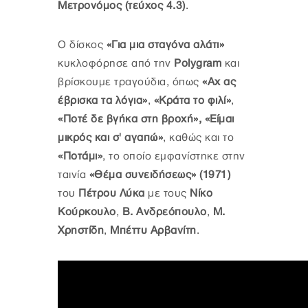
Μετρονόμος (τεύχος 4.3)
.
Ο δίσκος
«Για μια σταγόνα αλάτι»
κυκλοφόρησε από την
Polygram
και
βρίσκουμε τραγούδια, όπως
«Αχ ας
έβρισκα τα λόγια»
,
«Κράτα το φιλί»
,
«Ποτέ δε βγήκα στη βροχή», «Είμαι
μικρός και σ' αγαπώ»
, καθώς και το
«Ποτάμι»
, το οποίο εμφανίστηκε στην
ταινία
«Θέμα συνειδήσεως» (1971)
του
Πέτρου Λύκα
με τους
Νίκο
Κούρκουλο
,
Β. Ανδρεόπουλο
,
Μ.
Χρηστίδη
,
Μπέττυ Αρβανίτη
.