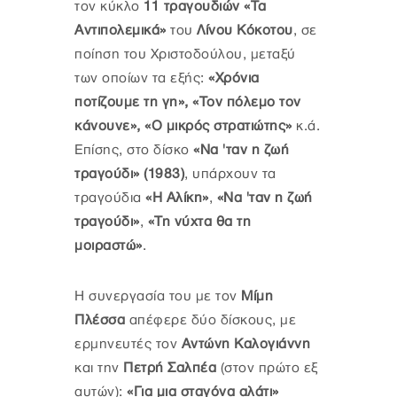
τον κύκλο
11 τραγουδιών «Τα
Αντιπολεμικά»
του
Λίνου Κόκοτου
, σε
ποίηση του Χριστοδούλου, μεταξύ
των οποίων τα εξής:
«Χρόνια
ποτίζουμε τη γη», «Τον πόλεμο τον
κάνουνε», «Ο μικρός στρατιώτης»
κ.ά.
Επίσης, στο δίσκο
«Να 'ταν η ζωή
τραγούδι» (1983)
, υπάρχουν τα
τραγούδια
«Η Αλίκη»
,
«Να 'ταν η ζωή
τραγούδι»
,
«Τη νύχτα θα τη
μοιραστώ»
.
Η συνεργασία του με τον
Μίμη
Πλέσσα
απέφερε δύο δίσκους, με
ερμηνευτές τον
Αντώνη Καλογιάννη
και την
Πετρή Σαλπέα
(στον πρώτο εξ
αυτών):
«Για μια σταγόνα αλάτι»