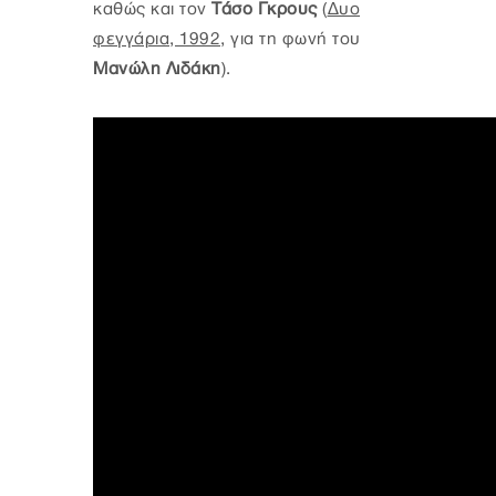
καθώς και τον
Τάσο Γκρους
(
Δυο
φεγγάρια, 1992
, για τη φωνή του
Μανώλη Λιδάκη
).