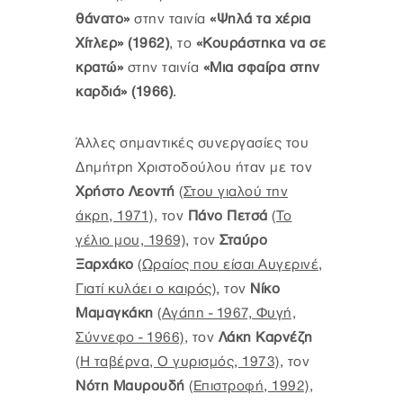
θάνατο»
στην ταινία
«Ψηλά τα χέρια
Χίτλερ» (1962)
, το
«Κουράστηκα να σε
κρατώ»
στην ταινία
«Μια σφαίρα στην
καρδιά» (1966)
.
Άλλες σημαντικές συνεργασίες του
Δημήτρη Χριστοδούλου ήταν με τον
Χρήστο Λεοντή
(Στου γιαλού την
άκρη, 1971)
, τον
Πάνο Πετσά
(Το
γέλιο μου, 1969)
, τον
Σταύρο
Ξαρχάκο
(Ωραίος που είσαι Αυγερινέ,
Γιατί κυλάει ο καιρός)
, τον
Νίκο
Μαμαγκάκη
(Αγάπη - 1967, Φυγή,
Σύννεφο - 1966)
, τον
Λάκη Καρνέζη
(Η ταβέρνα, Ο γυρισμός, 1973)
, τον
Νότη Μαυρουδή
(Επιστροφή, 1992)
,