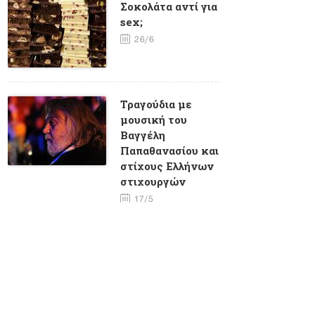
Σοκολάτα αντί για
sex;
26/6
Τραγούδια με
μουσική του
Βαγγέλη
Παπαθανασίου και
στίχους Eλλήνων
στιχουργών
17/5
Φλέρυ
Νταντωνάκη -
Ένα σπάνιο
ταλέντο με πολλά
τραύματα