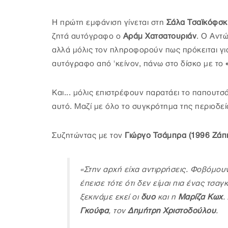
Η πρώτη εμφάνιση γίνεται στη
Σάλα Τσαϊκόφσκ
ζητά αυτόγραφο ο
Αράμ Χατσατουριάν
. Ο Αντώ
αλλά μόλις τον πληροφορούν πως πρόκειται για
αυτόγραφο από 'κείνον, πάνω στο δίσκο με το
Και... μόλις επιστρέφουν παρατάει το παπουτσά
αυτό. Μαζί με όλο το συγκρότημα της περιοδεί
Συζητώντας με τον
Γιώργο Τσάμπρα (1996 Ζάπι
«Στην αρχή είχα αντιρρήσεις. Φοβόμου
έπεισε τότε ότι δεν είμαι πια ένας τσα
ξεκινάμε εκεί οι
δυο
και η
Μαρίζα Κωχ
.
Γκούφα
, τον
Δημήτρη Χριστοδούλου
.