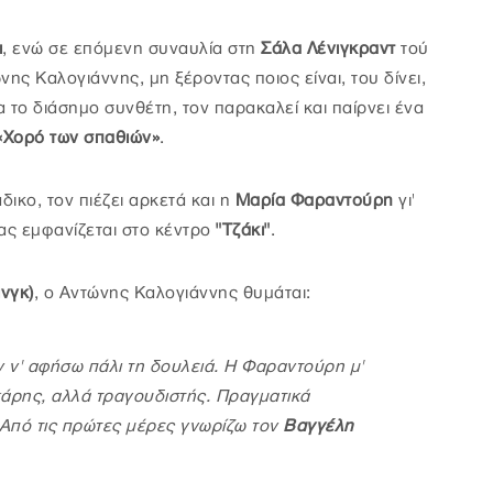
ι
, ενώ σε επόμενη συναυλία στη
Σάλα Λένιγκραντ
τού
νης Καλογιάννης, μη ξέροντας ποιος είναι, του δίνει,
 το διάσημο συνθέτη, τον παρακαλεί και παίρνει ένα
«Χορό των σπαθιών»
.
δικο, τον πιέζει αρκετά και η
Μαρία Φαραντούρη
γι'
ας εμφανίζεται στο κέντρο
"Τζάκι"
.
νγκ)
, ο Αντώνης Καλογιάννης θυμάται:
ν ν' αφήσω πάλι τη δουλειά. Η Φαραντούρη μ'
γκάρης, αλλά τραγουδιστής. Πραγματικά
 Από τις πρώτες μέρες γνωρίζω τον
Βαγγέλη