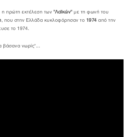
1
η πρώτη εκτέλεση των
"Λαϊκών"
με τη φωνή του
η
, που στην Ελλάδα κυκλοφόρησαν το
1974
από την
υσε το 1974.
 βάσανα νωρίς"...