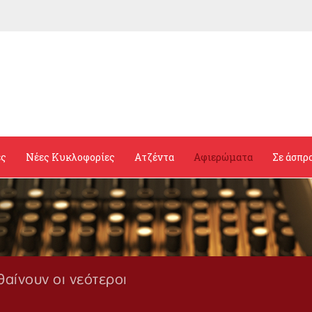
ες
Νέες Κυκλοφορίες
Ατζέντα
Αφιερώματα
Σε άσπρ
θαίνουν οι νεότεροι