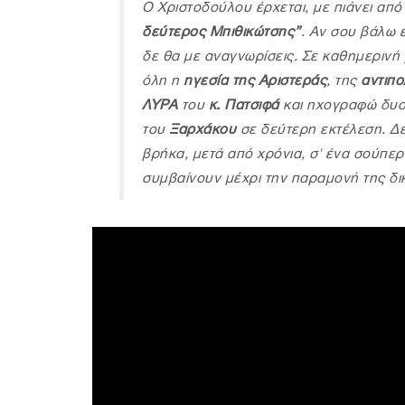
Ο Χριστοδούλου έρχεται, με πιάνει από 
δεύτερος Μπιθικώτσης”
. Αν σου βάλω έ
δε θα με αναγνωρίσεις. Σε καθημερινή 
όλη η
ηγεσία της Αριστεράς
, της
αντιπο
ΛΥΡΑ
του
κ. Πατσιφά
και ηχογραφώ δυο
του
Ξαρχάκου
σε δεύτερη εκτέλεση. Δ
βρήκα, μετά από χρόνια, σ' ένα σούπε
συμβαίνουν μέχρι την παραμονή της δι