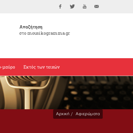
Facebook
Twitter
YouTube
info@mousikogramma
Αναζήτηση
στο mousikogramma.gr
ο-μαύρο
Εκτός των τειχών
Αρχική
Αφιερώματα