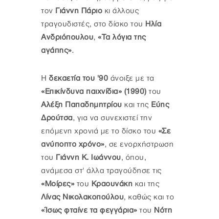
τον
Γιάννη Πάριο
κι άλλους
τραγουδιστές, στο δίσκο του
Ηλία
Ανδριόπουλου
,
«Τα λόγια της
αγάπης»
.
Η
δεκαετία του '90
άνοιξε με τα
«Επικίνδυνα παιχνίδια» (1990)
του
Αλέξη Παπαδημητρίου
και της
Εύης
Δρούτσα
, για να συνεχιστεί την
επόμενη χρονιά με το δίσκο του
«Σε
ανύποπτο χρόνο»
, σε ενορχήστρωση
του
Γιάννη Κ. Ιωάννου
, όπου,
ανάμεσα στ' άλλα τραγούδησε τις
«Μοίρες»
του
Κραουνάκη
και της
Λίνας Νικολακοπούλου
, καθώς και το
«Ίσως φταίνε τα φεγγάρια»
του
Νότη