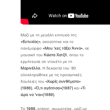
Μαζί με τη μεγάλη επιτυχία της
«Ευτυχίας»
, ακούστηκε και το
πανέμορφο
«Μου 'χες τάξει Άννα»
, σε
μουσική του
Κώστα Χατζή
, όπου το
ερμήνευσε σε ντουέτο με τη
Μαρινέλλα
. Η δεκαετία του '80
ολοκληρώθηκε με τις προσωπικές
δουλειές του
«Χωρίς συνθήματα»
(1986)
,
«Ό,τι αγάπησα»(1987)
και
«Τι
ώρα να 'ναι»(1989)
.
Το
1989,
επίσης, συμμετείχε, μαζί με