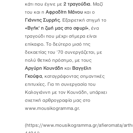
κάτι που έγινε με
2 τραγούδια
. Μαζί
του και η
Αφροδίτη Μάνου
και ο
Γιάννης Συρρής
. Εξαιρετική στιγμή το
«Βγήκ' η ζωή μας στο σφυρί»
, ένα
τραγούδι που μέχρι σήμερα είναι
επίκαιρο. Το δεύτερο μισό της
δεκαετίας του '70 συνεργάζεται, με
πολύ θετικό πρόσημο, με τους
Αργύρη Κουνάδη
και
Βαγγέλη
Γκούφα
, καταγράφοντας σημαντικές
επιτυχίες. Για τη συνεργασία του
Καλογιάννη με τον Κουνάδη, υπάρχει
σχετική αρθρογραφία μας στο
www.mousikogramma.gr.
(https://www.mousikogramma.gr/afieromata/arthr