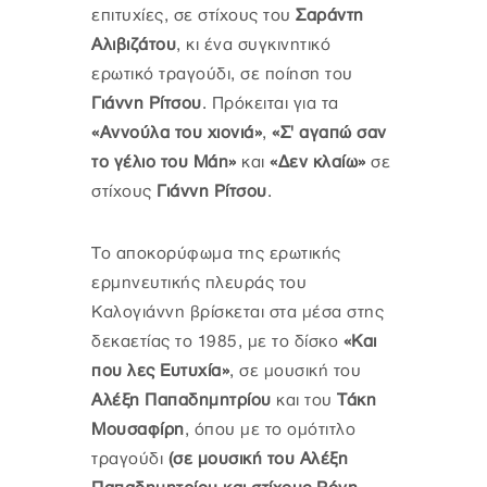
επιτυχίες, σε στίχους του
Σαράντη
Αλιβιζάτου
, κι ένα συγκινητικό
ερωτικό τραγούδι, σε ποίηση του
Γιάννη Ρίτσου
. Πρόκειται για τα
«Αννούλα του χιονιά»
,
«Σ' αγαπώ σαν
το γέλιο του Μάη»
και
«Δεν κλαίω»
σε
στίχους
Γιάννη Ρίτσου
.
Το αποκορύφωμα της ερωτικής
ερμηνευτικής πλευράς του
Καλογιάννη βρίσκεται στα μέσα στης
δεκαετίας το 1985, με το δίσκο
«Και
που λες Ευτυχία»
, σε μουσική του
Αλέξη Παπαδημητρίου
και του
Τάκη
Μουσαφίρη
, όπου με το ομότιτλο
τραγούδι
(σε μουσική του Αλέξη