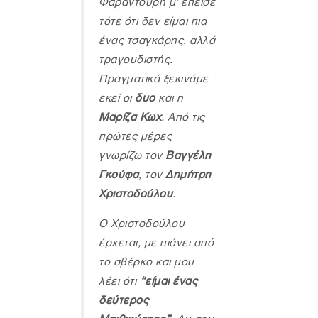
Φαραντούρη μ' έπεισε
τότε ότι δεν είμαι πια
ένας τσαγκάρης, αλλά
τραγουδιστής.
Πραγματικά ξεκινάμε
εκεί οι
δυο
και η
Μαρίζα Κωχ
. Από τις
πρώτες μέρες
γνωρίζω τον
Βαγγέλη
Γκούφα
, τον
Δημήτρη
Χριστοδούλου
.
Ο Χριστοδούλου
έρχεται, με πιάνει από
το σβέρκο και μου
λέει ότι
“είμαι ένας
δεύτερος