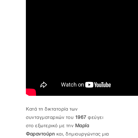
Κατά τη δικτατορία των
συνταγματαρχών του
1967
φεύγει
στο εξωτερικό με την
Μαρία
Φαραντούρη
και, δημιουργώντας μια