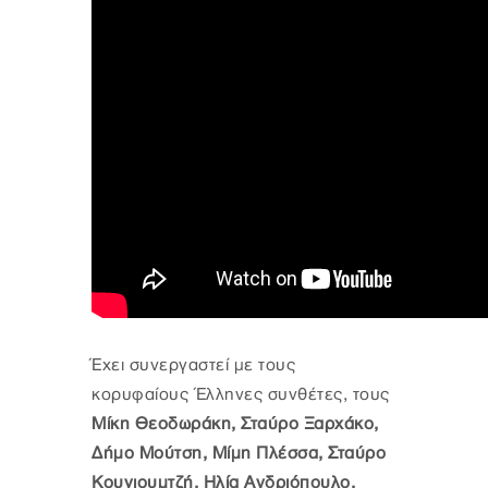
Έχει συνεργαστεί με τους
κορυφαίους Έλληνες συνθέτες, τους
Μίκη Θεοδωράκη, Σταύρο Ξαρχάκο,
Δήμο Μούτση, Μίμη Πλέσσα, Σταύρο
Κουγιουμτζή, Ηλία Ανδριόπουλο,