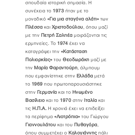
σπουδαία ιστορική σημασία. Η
συνέχεια το
1973
ήταν με το
μοναδικό
«Για μια σταγόνα αλάτι»
των
Πλέσσα
και
Χριστοδούλου
, όπου μαζί
με την
Πετρή Σαλπέα
μοιράζονται τις
ερμηνείες. Το
1974
έχει να
καταγράψει την
«Κατάσταση
Πολιορκίας»
του
Θεοδωράκη
μαζί με
την
Μαρία Φαραντούρη
, άλμπουμ
που εμφανίστηκε στην
Ελλάδα
μετά
το
1969
που πρωτοπαρουσιάστηκε
στην
Γερμανία
και το
Ηνωμένο
Βασίλειο
και το
1970
στην
Ιταλία
και
τις
Η.Π.Α.
Η χρονιά έχει να επιδείξει
τα περίφημα
«Λιοτρόπια»
του Γιώργου
Γιαννουλάτου
και του
Πυθαγόρα
,
όπου συμμετέχει ο
Καλογιάννης
πάλι