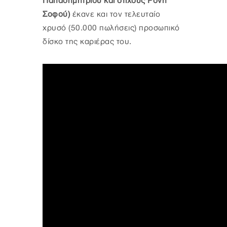
Παπαδημητρίου και στίχους Ρόνη
Σοφού)
έκανε και τον τελευταίο
χρυσό (50.000 πωλήσεις) προσωπικό
δίσκο της καριέρας του.