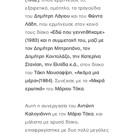
(1982)
, όπου ερμήνευσε το,
εξαιρετικό, ομότιτλο, τα τραγούδια
του
Δημήτρη Λάγιου
και του
Φώντα
Λάδη
, που ερμήνευσε στον κοινό
τους δίσκο
«Εδώ που γεννηθήκαμε»
(1983) και η συμμετοχή του, μαζί με
τον Δημήτρη Μητροπάνο, τον
Δημήτρη Κοντολάζο, την Κατερίνα
Στανίση, την Ελπίδα κ.ά.
, στον δίσκο
του
Τάκη Μουσαφίρη
,
«Ακόμα μια
μέρα»(1984)
. Συνέχισε με τα
«Μικρά
ερωτικά»
του
Μάριου Τόκα
.
Αυτή η συνεργασία του
Αντώνη
Καλογιάννη
με τον
Μάριο Τόκα
, και
μάλιστα με χρυσό δίσκο,
επισφραγίστηκε με δυο πολύ μεγάλες