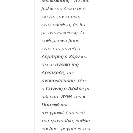
Μπιθικώτσης”
. Αν σου
βάλω ένα δίσκο από
εκείνη την εποχή,
είναι αλήθεια, δε θα
με αναγνωρίσεις. Σε
καθημερινή βάση
είναι στο μαγαζί ο
Δημήτρης ο Χορν
και
όλη η
ηγεσία της
Αριστεράς
, της
αντιπολίτευσης
. Τότε
ο
Γιάννης ο Διδίλης
με
πάει στη
ΛΥΡΑ
του
κ.
Πατσιφά
και
ηχογραφώ δυο δικά
του τραγούδια, καθώς
και δυο τραγούδια του