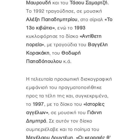
Μαυρουδή
και του
Τάσου Σαμαρτζή
.
Το 1992 τραγούδησε, σε μουσική
Αλέξη Παπαδημητρίου
, στο σίριαλ
«Το
13ο κιβώτιο»
, ενώ το
1993
κυκλοφόρησε το δίσκο
«Αντίθετη
πορεία»
, με τραγούδια του
Βαγγέλη
Κορακάκη
, του
Θοδωρή
Παπαδόπουλου
κ.ά.
Η τελευταία προσωπική δισκογραφική
εμφάνισή του πραγματοποιήθηκε
προς τα τέλη της και, συγκεκριμένα,
το
1997
, με το δίσκο του
«Ιστορίες
αγγέλων»
, σε μουσική του
Γιάννη
Δημητρά
. Σε αυτόν τον δίσκο
συμπεριέλαβε και το ποίημα του
Μενέλαου Λουντέμη
,
«Οι κερασιές θ'