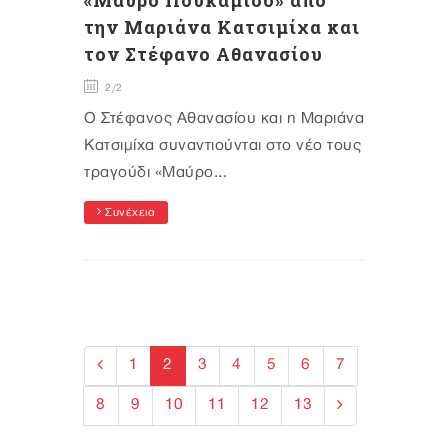
«Μαύρο Πουκάμισο» από
την Μαριάνα Κατσιμίχα και
τον Στέφανο Αθανασίου
2/2
Ο Στέφανος Αθανασίου και η Μαριάνα
Κατσιμίχα συναντιούνται στο νέο τους
τραγούδι «Μαύρο...
Συνέχεια
1
2
3
4
5
6
7
8
9
10
11
12
13