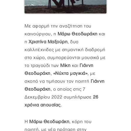
Με αφορμή την αναζήτηση του
καινούργιου, η
Μάρω Θεοδωράκη
και
η
Χριστίνα Μαξούρη
, δυο
καλλιτέχνιδες με σημαντική διαδρομή
στο χώρο, συμπορεύονται μουσικά με
το τραγούδι των
Μίκη
και
Γιάννη
Θεοδωράκη
,
«Νύχτα μαγικιά»
, με
σκοπό να τιμήσουν τον ποιητή
Γιάννη
Θεοδωράκη
, ο οποίος στις 7
Δεκεμβρίου 2022 συμπλήρωσε
26
χρόνια απουσίας
.
Η
Μάρω Θεοδωράκη
, κόρη του
ποιητή, με νέα πρόταση στην