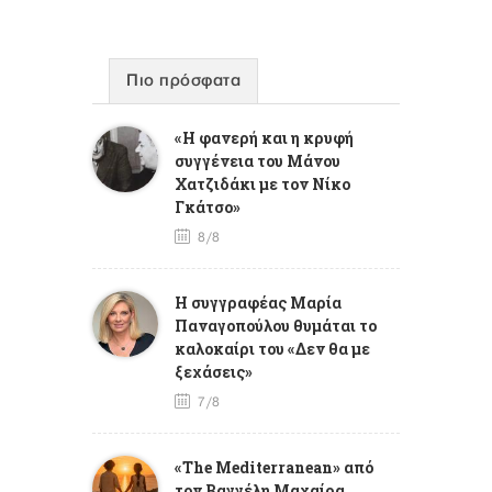
Πιο πρόσφατα
«Η φανερή και η κρυφή
συγγένεια του Μάνου
Χατζιδάκι με τον Νίκο
Γκάτσο»
8/8
Η συγγραφέας Μαρία
Παναγοπούλου θυμάται το
καλοκαίρι του «Δεν θα με
ξεχάσεις»
7/8
«The Mediterranean» από
τον Βαγγέλη Μαχαίρα