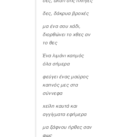
δες, αλάτι στις πληγές
δες, δάκρυα βροχές
μα ένα σου χάδι,
διορθώνει το χθες αν
το θες
Ένα λιμάνι καημός
όλα σήμερα
φεύγει ένας μαύρος
καπνός μες στα
σύννεφα
χείλη καυτά και
αγγίγματα εφήμερα
μα ξάφνου ήρθες σαν
φως