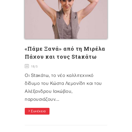
«Πάμε Ξανά» από τη Μιρέλα
Πάχου και τους Staκάτω
18/5
Οι Staκάτω, το νέο καλλιτεχνικό
δίδυμο του Κώστα Λεμονίδη και του
Αλέξανδρου Ιακώβου,
παρουσιάζουν...
Συνέχεια