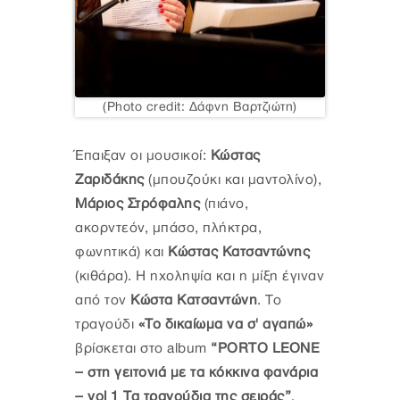
(Photo credit: Δάφνη Βαρτζιώτη)
Έπαιξαν οι μουσικοί:
Κώστας
Ζαριδάκης
(μπουζούκι και μαντολίνο),
Μάριος Στρόφαλης
(πιάνο,
ακορντεόν, μπάσο, πλήκτρα,
φωνητικά) και
Κώστας Κατσαντώνης
(κιθάρα). Η ηχοληψία και η μίξη έγιναν
από τον
Kώστα Κατσαντώνη
. Το
τραγούδι
«Το δικαίωμα να σ' αγαπώ»
βρίσκεται στο album
“PORTO LEONE
– στη γειτονιά με τα κόκκινα φανάρια
– vol 1 Τα τραγούδια της σειράς”
.