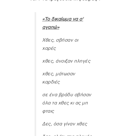
«Το δικαίωμα να σ'
αγαπώ»
Χθες, σβήσαν οι
χαρές
χθες, άνοιξαν πληγές
χθες, μάτωσαν
καρδιές
σε ένα βράδυ σβήσαν
όλα τα χθες κι ας μη
φταις
Δες, όσα γίναν χθες