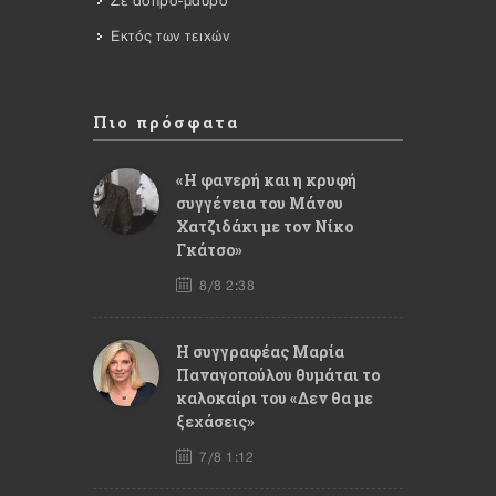
Σε άσπρο-μαύρο
Εκτός των τειχών
Πιο πρόσφατα
«Η φανερή και η κρυφή
συγγένεια του Μάνου
Χατζιδάκι με τον Νίκο
Γκάτσο»
8/8 2:38
Η συγγραφέας Μαρία
Παναγοπούλου θυμάται το
καλοκαίρι του «Δεν θα με
ξεχάσεις»
7/8 1:12