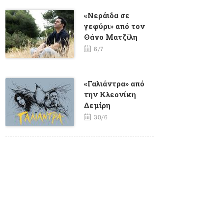
«Νεράιδα σε
γεφύρι» από τον
Θάνο Ματζίλη
6/7
«Γαλιάντρα» από
την Κλεονίκη
Δεμίρη
30/6
«ΦΥΤΙΛΙ» από τον
Γιώργο Καγιαλίκο
και τον Ηλία
Μάστορη
25/6