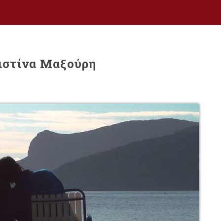
ριστίνα Μαξούρη