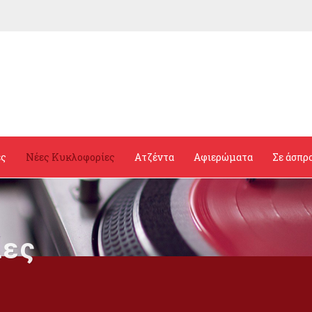
ες
Νέες Κυκλοφορίες
Ατζέντα
Αφιερώματα
Σε άσπρ
ίες