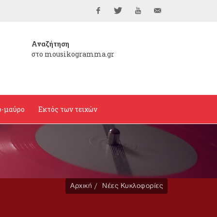
Facebook
Twitter
YouTube
info@mousikogramma
Αναζήτηση
στο mousikogramma.gr
ο-μαύρο
Εκτός των τειχών
Αρχική
Νέες Κυκλοφορίες