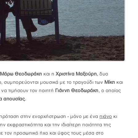
Μάρω Θεοδωράκη
και η
Χριστίνα Μαξούρη
, δυο
ο, συμπορεύονται μουσικά με το τραγούδι των
Μίκη
και
 να τιμήσουν τον ποιητή
Γιάννη Θεοδωράκη
, ο οποίος
α απουσίας
.
α πρόταση στην ενορχήστρωση - μόνο με ένα
πιάνο
κι
ην εκφραστικότητα και την ιδιαίτερη ποιότητα της
ε τον προσωπικό ήχο και ύφος τους μέσα στο