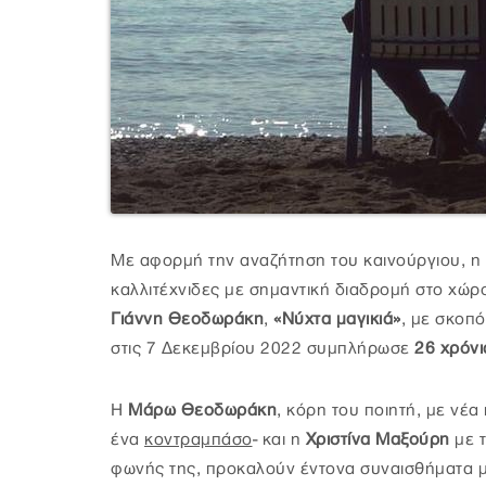
Με αφορμή την αναζήτηση του καινούργιου, η
καλλιτέχνιδες με σημαντική διαδρομή στο χώρ
Γιάννη Θεοδωράκη
,
«Νύχτα μαγικιά»
, με σκοπό
στις 7 Δεκεμβρίου 2022 συμπλήρωσε
26 χρόνι
Η
Μάρω Θεοδωράκη
, κόρη του ποιητή, με νέ
ένα
κοντραμπάσο
- και η
Χριστίνα Μαξούρη
με τ
φωνής της, προκαλούν έντονα συναισθήματα μ