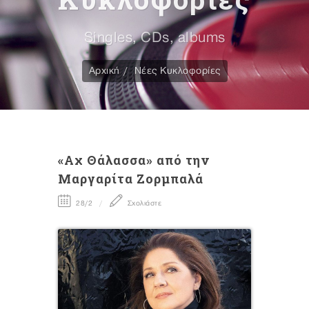
Singles, CDs, albums
Αρχική
Νέες Κυκλοφορίες
«Αχ Θάλασσα» από την
Μαργαρίτα Ζορμπαλά
28/2
Σχολιάστε