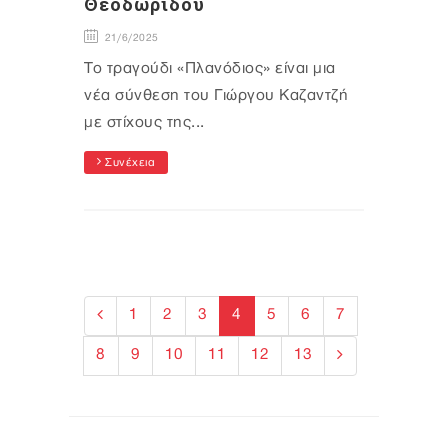
Θεοδωρίδου
21/6/2025
Το τραγούδι «Πλανόδιος» είναι μια
νέα σύνθεση του Γιώργου Καζαντζή
με στίχους της...
Συνέχεια
1
2
3
4
5
6
7
8
9
10
11
12
13