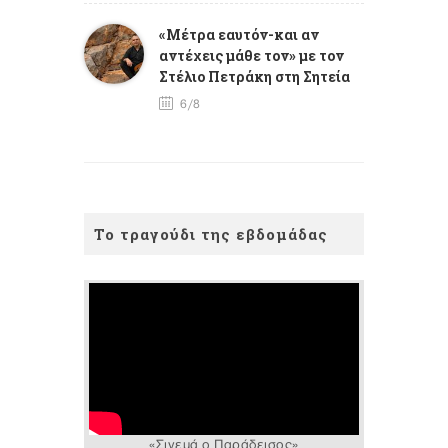
«Μέτρα εαυτόν-και αν
αντέχεις μάθε τον» με τον
Στέλιο Πετράκη στη Σητεία
6/8
Το τραγούδι της εβδομάδας
«Σινεμά ο Παράδεισος»