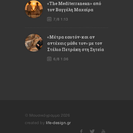
«The Mediterranean» από
τον Βαγγέλη Μαχαίρα
7/8 1:13
«Μέτρα εαυτόν-και αν
αντέχεις μάθε τον» με τον
Στέλιο Πετράκη στη Σητεία
6/8 1:36
© Μουσικόγραμμα 2026
created by
life-design.gr