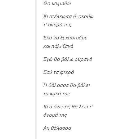
Θα κοιμηθώ
Κι ατέλειωτα θ' ακούω
τ' όνομά της
Έλα να ξεχαστούμε
και πάλι ξανά
Εγώ θα βάλω ουρανό
Εσύ τα φτερά
Η θάλασσα θα βάλει
τα καλά της
Κι ο άνεμος θα λέει τ'
όνομά της
Αχ θάλασσα