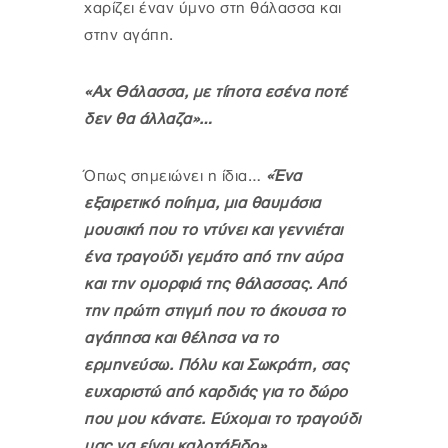
χαρίζει έναν ύμνο στη θάλασσα και
στην αγάπη.
«Αχ Θάλασσα, με τίποτα εσένα ποτέ
δεν θα άλλαζα»…
Όπως σημειώνει η ίδια…
«Ένα
εξαιρετικό ποίημα, μια θαυμάσια
μουσική που το ντύνει και γεννιέται
ένα τραγούδι γεμάτο από την αύρα
και την ομορφιά της θάλασσας. Από
την πρώτη στιγμή που το άκουσα το
αγάπησα και θέλησα να το
ερμηνεύσω. Πόλυ και Σωκράτη, σας
ευχαριστώ από καρδιάς για το δώρο
που μου κάνατε. Εύχομαι το τραγούδι
μας να είναι καλοτάξιδο»
.