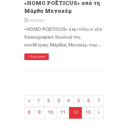
«HOMO POËTICUS» από τη
Μάρθα Μεναχέμ
6/3/2022
«HOMO POETICUS» έχει τίτλο η νέα
δισκογραφική δουλειά της
συνθέτριας Μάρθας Μεναχέμ που...
Συνέχεια
1
2
3
4
5
6
7
8
9
10
11
12
13