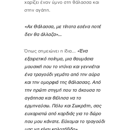
χαρίζει έναν ύμνο στη θάλασσα και
στην αγάπη.
«Αχ Θάλασσα, με τίποτα εσένα ποτέ
δεν θα άλλαζα»…
Όπως σημειώνει η ίδια…
«Ένα
εξαιρετικό ποίημα, μια θαυμάσια
μουσική που το ντύνει και γεννιέται
ένα τραγούδι γεμάτο από την αύρα
και την ομορφιά της θάλασσας. Από
την πρώτη στιγμή που το άκουσα το
αγάπησα και θέλησα να το
ερμηνεύσω. Πόλυ και Σωκράτη, σας
ευχαριστώ από καρδιάς για το δώρο
που μου κάνατε. Εύχομαι το τραγούδι
μας να είναι καλοτάξιδο»
.