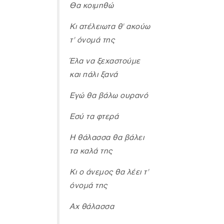
Θα κοιμηθώ
Κι ατέλειωτα θ' ακούω
τ' όνομά της
Έλα να ξεχαστούμε
και πάλι ξανά
Εγώ θα βάλω ουρανό
Εσύ τα φτερά
Η θάλασσα θα βάλει
τα καλά της
Κι ο άνεμος θα λέει τ'
όνομά της
Αχ θάλασσα