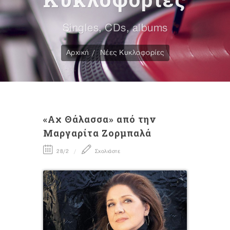
Singles, CDs, albums
Αρχική
Νέες Κυκλοφορίες
«Αχ Θάλασσα» από την
Μαργαρίτα Ζορμπαλά
28/2
Σχολιάστε