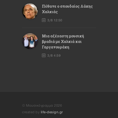
Πέθανε ο σπουδαίος Λάκης
Χαλκιάς
3/8 12:50
Mια αξέχαστη μουσική
βραδιά με Χαλκιά και
Γαργανουράκη
3/8 4:59
© Μουσικόγραμμα 2026
created by
life-design.gr